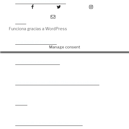
La madre de Frankenstein
Facebook
Twitter
Instagram
Correo electrónico
Rabia
Funciona gracias a WordPress
The Book of Mormon
Manage consent
La discreta enamorada
Me trataste con olvido. Clásicas en rebeldía
Cielos
Falsestuff. La muerte de las musas