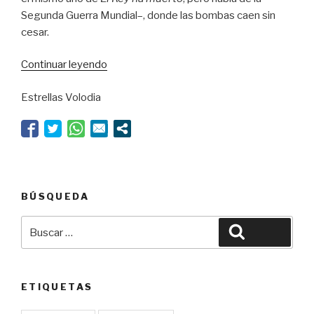
Segunda Guerra Mundial–, donde las bombas caen sin
cesar.
“Ionesco
Continuar leyendo
y
Estrellas Volodia
el
absurdo
de
la
guerra”
BÚSQUEDA
Buscar
Buscar
por:
ETIQUETAS