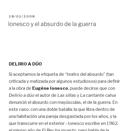
PUBLICADO
18/01/2008
EL
Ionesco y el absurdo de la guerra
DELIRIO A DÚO
Si aceptamos la etiqueta de “teatro del absurdo” (tan
criticada y matizada por algunos estudiosos) para definir
a la obra de
Eugène Ionesco
, puede decirse que con
Delirio a dúo
el autor de
Las sillas
y
La cantante calva
denunció el absurdo con mayúsculas, el de la guerra. En
este caso, con una doble batalla: la que libra dentro de
una habitación una pareja desgastada por los años, y la
que transcurre en el exterior –Ionesco escribe en 1962,
el mismo año de
El Rey ha muerto
, pero habla de la