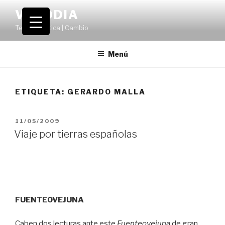
Saltar
VOLODIA
al
Teatro | Crítica | Cambio
contenido
Menú
ETIQUETA:
GERARDO MALLA
PUBLICADO
11/05/2009
EL
Viaje por tierras españolas
FUENTEOVEJUNA
Caben dos lecturas ante este
Fuenteovejuna
de gran