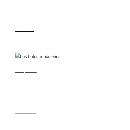
Madre (Mère)
Tío Vania
Los bufos madrileños
Los gestos
Pequeño cúmulo de abismos
Abre el ojo