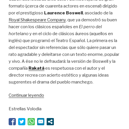
formato (¡cerca de cuarenta actores en escena!) dirigido
por el prestigioso
Laurence Boswell
, asociado de la
Royal Shakespeare Company
, que ya demostró su buen
hacer con los clásicos españoles en
El perro del
hortelano
y en el ciclo de clásicos áureos (aquellos en
inglés) que programó el Teatro Español. La primera es la
del espectador sin referencias que sólo quiere pasar un
rato agradable y deleitarse con un texto enorme, popular
y vivo. A ése no le defraudará: la versión de Boswell y la
compañía
Rakatá
es respetuosa con el autor y el
director recrea con acierto estético y algunas ideas
sugerentes el drama del pueblo manchego.
“Viaje
Continuar leyendo
por
Estrellas Volodia
tierras
españolas”