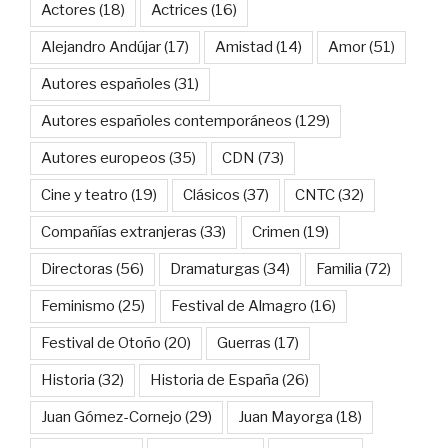
Actores
(18)
Actrices
(16)
Alejandro Andújar
(17)
Amistad
(14)
Amor
(51)
Autores españoles
(31)
Autores españoles contemporáneos
(129)
Autores europeos
(35)
CDN
(73)
Cine y teatro
(19)
Clásicos
(37)
CNTC
(32)
Compañías extranjeras
(33)
Crimen
(19)
Directoras
(56)
Dramaturgas
(34)
Familia
(72)
Feminismo
(25)
Festival de Almagro
(16)
Festival de Otoño
(20)
Guerras
(17)
Historia
(32)
Historia de España
(26)
Juan Gómez-Cornejo
(29)
Juan Mayorga
(18)