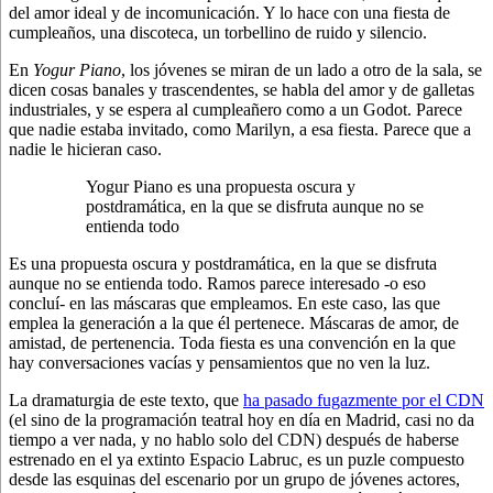
del amor ideal y de incomunicación. Y lo hace con una fiesta de
cumpleaños, una discoteca, un torbellino de ruido y silencio.
En
Yogur Piano
, los jóvenes se miran de un lado a otro de la sala, se
dicen cosas banales y trascendentes, se habla del amor y de galletas
industriales, y se espera al cumpleañero como a un Godot. Parece
que nadie estaba invitado, como Marilyn, a esa fiesta. Parece que a
nadie le hicieran caso.
Yogur Piano es una propuesta oscura y
postdramática, en la que se disfruta aunque no se
entienda todo
Es una propuesta oscura y postdramática, en la que se disfruta
aunque no se entienda todo. Ramos parece interesado -o eso
concluí- en las máscaras que empleamos. En este caso, las que
emplea la generación a la que él pertenece. Máscaras de amor, de
amistad, de pertenencia. Toda fiesta es una convención en la que
hay conversaciones vacías y pensamientos que no ven la luz.
La dramaturgia de este texto, que
ha pasado fugazmente por el CDN
(el sino de la programación teatral hoy en día en Madrid, casi no da
tiempo a ver nada, y no hablo solo del CDN) después de haberse
estrenado en el ya extinto Espacio Labruc, es un puzle compuesto
desde las esquinas del escenario por un grupo de jóvenes actores,