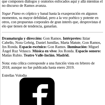
que componen diálogos y oratorios enfocados aquí y allá mientras el
no discurso de Ramos avanza.
Yogur Piano
es críptico y banal hasta la exasperación en algunos
momentos, su mayor debilidad, pero a la vez poético y potente en
otros, con propuestas corporales de gran interés que, desprovistas d
elo que tienen de tendencia, ganarían.
Dramaturgia y dirección:
Gon Ramos.
Intérpretes:
Itziar
Cabello, Nora Gehrig, Daniel Jumillas, Marta Matute, Gon Ramos,
Jos Ronda.
Espacio escénico:
Gon Ramos.
Iluminación:
Miguel
Ángel Ruz Velasco.
Música en vivo:
Jos Ronda.
Espacio sonoro:
Matías Rubio.
Teatro Valle-Inclán. Madrid.
Nota: esta crítica corresponde a una función vista en febrero de
2018, aunque no fue publicada hasta enero 2019.
Estrellas Volodia