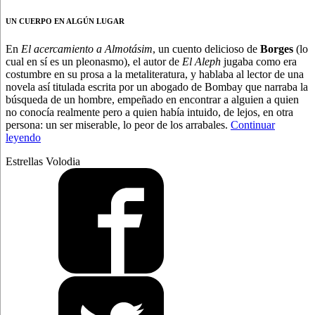
UN CUERPO EN ALGÚN LUGAR
En
El acercamiento a Almotásim
, un cuento delicioso de
Borges
(lo
cual en sí es un pleonasmo), el autor de
El Aleph
jugaba como era
costumbre en su prosa a la metaliteratura, y hablaba al lector de una
novela así titulada escrita por un abogado de Bombay que narraba la
búsqueda de un hombre, empeñado en encontrar a alguien a quien
no conocía realmente pero a quien había intuido, de lejos, en otra
persona: un ser miserable, lo peor de los arrabales.
Continuar
“Bello
leyendo
acercamiento
Estrellas Volodia
‘fou’
a
Almotásim”