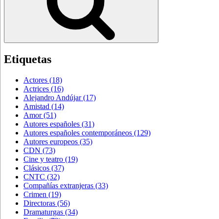
Etiquetas
Actores
(18)
Actrices
(16)
Alejandro Andújar
(17)
Amistad
(14)
Amor
(51)
Autores españoles
(31)
Autores españoles contemporáneos
(129)
Autores europeos
(35)
CDN
(73)
Cine y teatro
(19)
Clásicos
(37)
CNTC
(32)
Compañías extranjeras
(33)
Crimen
(19)
Directoras
(56)
Dramaturgas
(34)