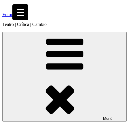
Saltar
al
Volodia
contenido
Teatro | Crítica | Cambio
Menú