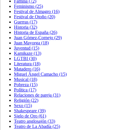
Familia
(72)
Feminismo
(25)
Festival de Almagro
(16)
Festival de Otoño
(20)
Guerras
(17)
Historia
(32)
Historia de España
(26)
Juan Gómez-Cornejo
(29)
Juan Mayorga
(18)
Juventud
(15)
Kamikaze
(13)
LGTBI
(30)
Literatura
(18)
Matadero
(16)
Miguel Ángel Camacho
(15)
Musical
(18)
Pobreza
(15)
Política
(17)
Relaciones de pareja
(31)
Religión
(22)
Sexo
(15)
Shakespeare
(39)
Siglo de Oro
(61)
Teatro anglosajón
(33)
Teatro de La Abadía
(25)