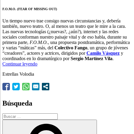
F.O.M.O. (FEAR OF MISSING OUT)
Un tiempo nuevo trae consigo nuevas circunstancias y, debería
también, nuevo teatro. O, al menos un teatro que le mire a la cara.
Las nuevas tecnologías (¿nuevas?, ¿aún?), internet y las redes
sociales conforman nuestro paisaje vital y de eso habla, durante su
primera parte,
F.O.M.O.
, una propuesta postdramática, performática
y varias “máticas” más, del
Colectivo Fango
, un grupo de jóvenes
“creadores”, actores y actrices, dirigidos por
Camilo Vásquez
y
coordinados en lo dramatúrgico por
Sergio Martínez Vila
.
“Enredados
Continuar leyendo
y
Estrellas Volodia
liados”
Búsqueda
Buscar
por:
Buscar