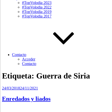
#TopVolodia 2023
#TopVolodia 2022
#TopVolodia 2019
#TopVolodia 2017
Contacto
Acceder
Contacto
Etiqueta:
Guerra de Siria
Publicado
24/03/2018
24/11/2021
el
Enredados y liados