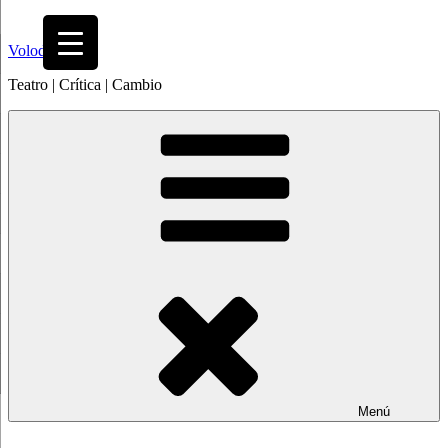
Saltar
al
Volodia
contenido
Teatro | Crítica | Cambio
Menú