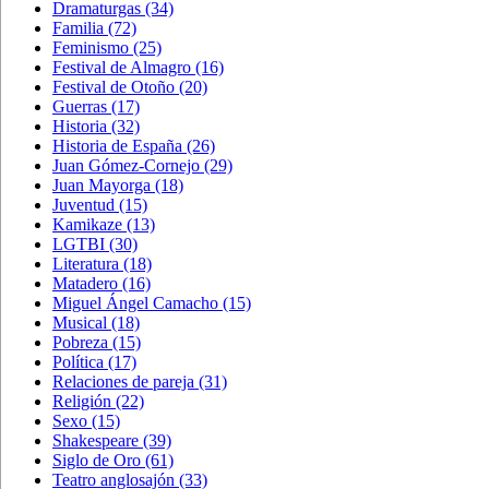
Dramaturgas
(34)
Familia
(72)
Feminismo
(25)
Festival de Almagro
(16)
Festival de Otoño
(20)
Guerras
(17)
Historia
(32)
Historia de España
(26)
Juan Gómez-Cornejo
(29)
Juan Mayorga
(18)
Juventud
(15)
Kamikaze
(13)
LGTBI
(30)
Literatura
(18)
Matadero
(16)
Miguel Ángel Camacho
(15)
Musical
(18)
Pobreza
(15)
Política
(17)
Relaciones de pareja
(31)
Religión
(22)
Sexo
(15)
Shakespeare
(39)
Siglo de Oro
(61)
Teatro anglosajón
(33)