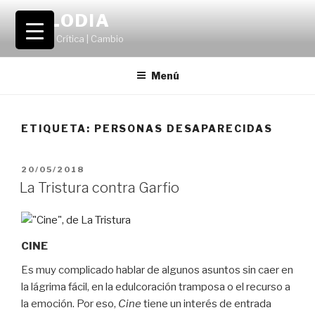
Saltar
VOLODIA
al
Teatro | Crítica | Cambio
contenido
Menú
ETIQUETA:
PERSONAS DESAPARECIDAS
PUBLICADO
20/05/2018
EL
La Tristura contra Garfio
CINE
Es muy complicado hablar de algunos asuntos sin caer en
la lágrima fácil, en la edulcoración tramposa o el recurso a
la emoción. Por eso,
Cine
tiene un interés de entrada