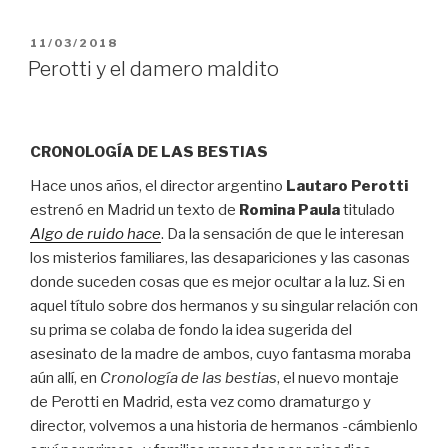
PUBLICADO
11/03/2018
EL
Perotti y el damero maldito
CRONOLOGÍA DE LAS BESTIAS
Hace unos años, el director argentino
Lautaro Perotti
estrenó en Madrid un texto de
Romina Paula
titulado
Algo de ruido hace
. Da la sensación de que le interesan
los misterios familiares, las desapariciones y las casonas
donde suceden cosas que es mejor ocultar a la luz. Si en
aquel título sobre dos hermanos y su singular relación con
su prima se colaba de fondo la idea sugerida del
asesinato de la madre de ambos, cuyo fantasma moraba
aún allí, en
Cronología de las bestias
, el nuevo montaje
de Perotti en Madrid, esta vez como dramaturgo y
director, volvemos a una historia de hermanos -cámbienlo