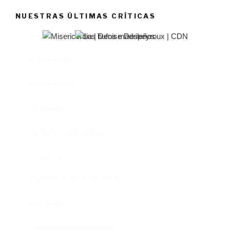
NUESTRAS ÚLTIMAS CRÍTICAS
El castillo de Lindabridis
Misericordia
Madre (Mère)
Tío Vania
Los bufos madrileños
Los gestos
Pequeño cúmulo de abismos
Abre el ojo
La madre de Frankenstein