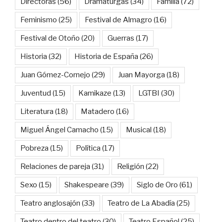
Directoras
(56)
Dramaturgas
(34)
Familia
(72)
Feminismo
(25)
Festival de Almagro
(16)
Festival de Otoño
(20)
Guerras
(17)
Historia
(32)
Historia de España
(26)
Juan Gómez-Cornejo
(29)
Juan Mayorga
(18)
Juventud
(15)
Kamikaze
(13)
LGTBI
(30)
Literatura
(18)
Matadero
(16)
Miguel Ángel Camacho
(15)
Musical
(18)
Pobreza
(15)
Política
(17)
Relaciones de pareja
(31)
Religión
(22)
Sexo
(15)
Shakespeare
(39)
Siglo de Oro
(61)
Teatro anglosajón
(33)
Teatro de La Abadía
(25)
Teatro dentro del teatro
(30)
Teatro Español
(25)