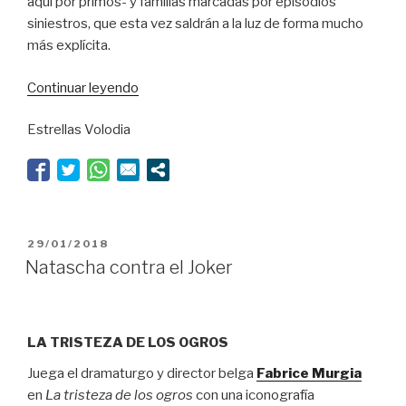
aquí por primos- y familias marcadas por episodios
siniestros, que esta vez saldrán a la luz de forma mucho
más explícita.
“Perotti
Continuar leyendo
y
Estrellas Volodia
el
damero
maldito”
PUBLICADO
29/01/2018
EL
Natascha contra el Joker
LA TRISTEZA DE LOS OGROS
Juega el dramaturgo y director belga
Fabrice Murgia
en
La tristeza de los ogros
con una iconografía