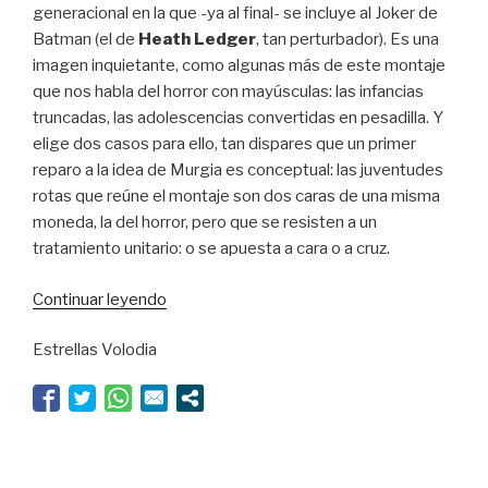
generacional en la que -ya al final- se incluye al Joker de
Batman (el de
Heath Ledger
, tan perturbador). Es una
imagen inquietante, como algunas más de este montaje
que nos habla del horror con mayúsculas: las infancias
truncadas, las adolescencias convertidas en pesadilla. Y
elige dos casos para ello, tan dispares que un primer
reparo a la idea de Murgia es conceptual: las juventudes
rotas que reúne el montaje son dos caras de una misma
moneda, la del horror, pero que se resisten a un
tratamiento unitario: o se apuesta a cara o a cruz.
“Natascha
Continuar leyendo
contra
Estrellas Volodia
el
Joker”