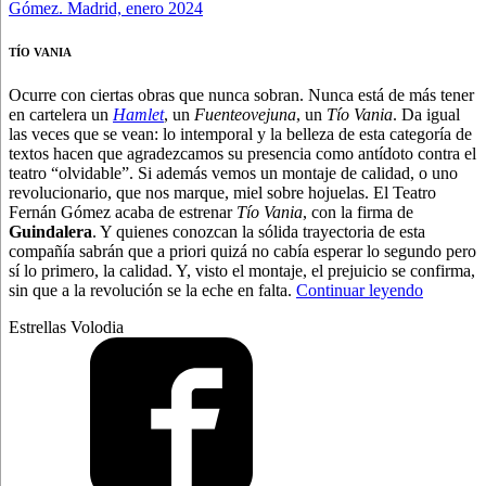
TÍO VANIA
Ocurre con ciertas obras que nunca sobran. Nunca está de más tener
en cartelera un
Hamlet
, un
Fuenteovejuna
, un
Tío Vania
. Da igual
las veces que se vean: lo intemporal y la belleza de esta categoría de
textos hacen que agradezcamos su presencia como antídoto contra el
teatro “olvidable”. Si además vemos un montaje de calidad, o uno
revolucionario, que nos marque, miel sobre hojuelas. El Teatro
Fernán Gómez acaba de estrenar
Tío Vania
, con la firma de
Guindalera
. Y quienes conozcan la sólida trayectoria de esta
compañía sabrán que a priori quizá no cabía esperar lo segundo pero
sí lo primero, la calidad. Y, visto el montaje, el prejuicio se confirma,
“Hay
sin que a la revolución se la eche en falta.
Continuar leyendo
que
Estrellas Volodia
vivir,
o
Chéjov
según
Guindale