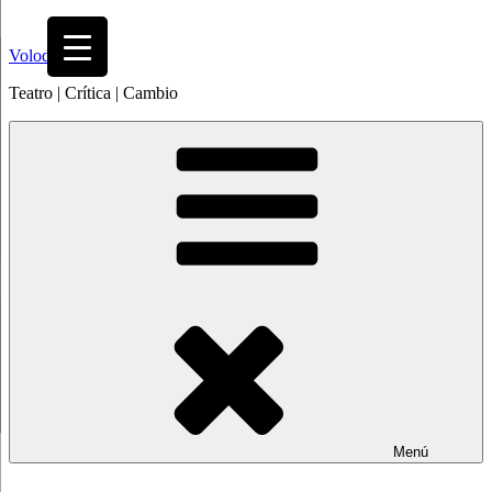
Saltar
al
Volodia
contenido
Teatro | Crítica | Cambio
Menú