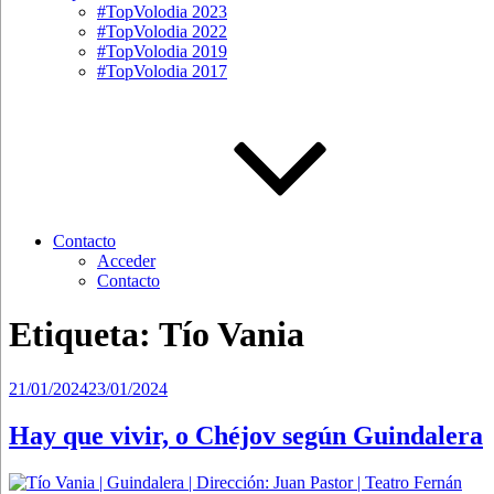
#TopVolodia 2023
#TopVolodia 2022
#TopVolodia 2019
#TopVolodia 2017
Contacto
Acceder
Contacto
Etiqueta:
Tío Vania
Publicado
21/01/2024
23/01/2024
el
Hay que vivir, o Chéjov según Guindalera