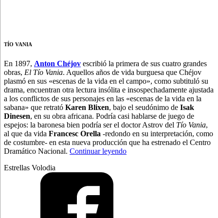
TÍO VANIA
En 1897,
Anton Chéjov
escribió la primera de sus cuatro grandes
obras,
El Tío Vania
. Aquellos años de vida burguesa que Chéjov
plasmó en sus «escenas de la vida en el campo», como subtituló su
drama, encuentran otra lectura insólita e insospechadamente ajustada
a los conflictos de sus personajes en las «escenas de la vida en la
sabana» que retrató
Karen Blixen
, bajo el seudónimo de
Isak
Dinesen
, en su obra africana. Podría casi hablarse de juego de
espejos: la baronesa bien podría ser el doctor Astrov del
Tío Vania
,
al que da vida
Francesc Orella
-redondo en su interpretación, como
de costumbre- en esta nueva producción que ha estrenado el Centro
“Un
Dramático Nacional.
Continuar leyendo
Chéjov
Estrellas Volodia
africano
y
ortodoxo”