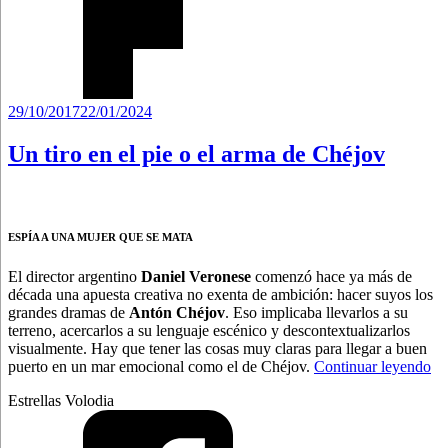
Publicado
29/10/2017
22/01/2024
el
Un tiro en el pie o el arma de Chéjov
ESPÍA A UNA MUJER QUE SE MATA
El director argentino
Daniel Veronese
comenzó hace ya más de
década una apuesta creativa no exenta de ambición: hacer suyos los
grandes dramas de
Antón Chéjov
. Eso implicaba llevarlos a su
terreno, acercarlos a su lenguaje escénico y descontextualizarlos
visualmente. Hay que tener las cosas muy claras para llegar a buen
“U
puerto en un mar emocional como el de Chéjov.
Continuar leyendo
tir
Estrellas Volodia
en
el
pi