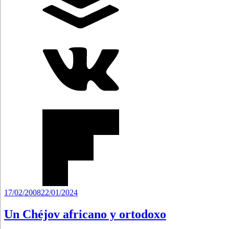
Publicado
17/02/2008
22/01/2024
el
Un Chéjov africano y ortodoxo