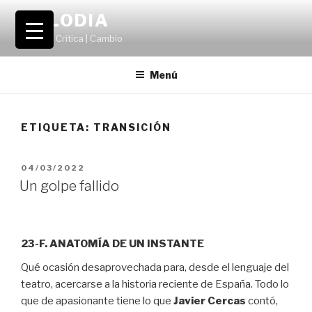
Saltar
VOLODIA
al
Teatro | Crítica | Cambio
contenido
Menú
ETIQUETA:
TRANSICIÓN
PUBLICADO
04/03/2022
EL
Un golpe fallido
23-F. ANATOMÍA DE UN INSTANTE
Qué ocasión desaprovechada para, desde el lenguaje del
teatro, acercarse a la historia reciente de España. Todo lo
que de apasionante tiene lo que
Javier Cercas
contó,