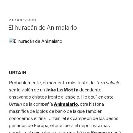
PUBLICADO
26/09/2008
EL
El huracán de Animalario
URTAIN
Probablemente, el momento más triste de
Toro salvaje
sea la visión de un
Jake La Motta
decadente
ensayando chistes frente al espejo. He aquí, en este
Urtain
de la compañía
Animalario
, otra historia
magnífica de ídolos de barro de la que también
conocemos el final: Urtain, el ex campeón de los pesos
pesados de Europa, el que fuera el deportista más
popular del país, el que se fotografió con
Franco
y soñó