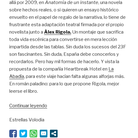
allá por 2009, en
Anatomía de un instante
, una novela
sobre hechos reales, o si quieren un ensayo histórico
envuelto en el papel de regalo de la narrativa, lo tiene de
frustrante esta adaptación teatral firmada por el propio
novelista junto a
Àlex Rigola.
Un montaje que sacrifica
toda vida escénica para convertirse en mera lección
impartida desde las tablas. Sin duda los sucesos del 23F
son fascinantes. Sin duda, España debe conocerlos y
recordarlos. Pero hay mil formas de hacerlo. Y vista la
propuesta de la compañía Heartbreak Hotel en
La
Abadía
, para este viaje hacían falta algunas alforjas más.
En román paladino: para lo que propone Rigola, mejor
leerse el libro.
“Un
Continuar leyendo
golpe
Estrellas Volodia
fallido”