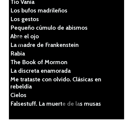
Tío Vania
Los bufos madrileños
Los gestos
Pequeño cúmulo de abismos
Abre el ojo
La madre de Frankenstein
Rabia
Pr
Ne
The Book of Mormon
evi
xt
La discreta enamorada
ou
Me trataste con olvido. Clásicas en
rebeldía
s
Cielos
Falsestuff. La muerte de las musas