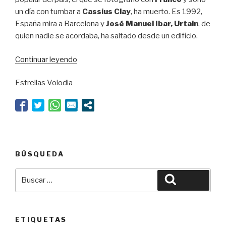
un día con tumbar a
Cassius Clay
, ha muerto. Es 1992,
España mira a Barcelona y
José Manuel Ibar, Urtain
, de
quien nadie se acordaba, ha saltado desde un edificio.
“El
Continuar leyendo
huracán
Estrellas Volodia
de
Animalario”
BÚSQUEDA
Buscar
Buscar
por:
ETIQUETAS