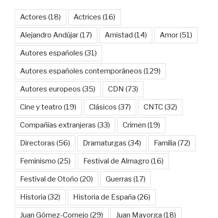
Actores
(18)
Actrices
(16)
Alejandro Andújar
(17)
Amistad
(14)
Amor
(51)
Autores españoles
(31)
Autores españoles contemporáneos
(129)
Autores europeos
(35)
CDN
(73)
Cine y teatro
(19)
Clásicos
(37)
CNTC
(32)
Compañías extranjeras
(33)
Crimen
(19)
Directoras
(56)
Dramaturgas
(34)
Familia
(72)
Feminismo
(25)
Festival de Almagro
(16)
Festival de Otoño
(20)
Guerras
(17)
Historia
(32)
Historia de España
(26)
Juan Gómez-Cornejo
(29)
Juan Mayorga
(18)