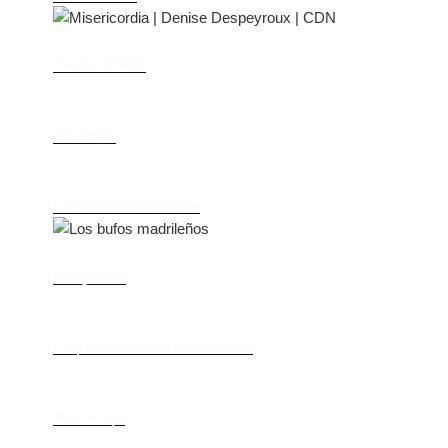
Madre (Mère)
Tío Vania
Los bufos madrileños
Los gestos
Pequeño cúmulo de abismos
Abre el ojo