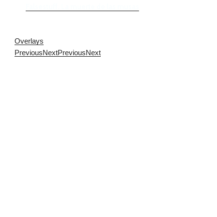
Falsestuff. La muerte de las musas
Overlays
Previous
Next
Previous
Next