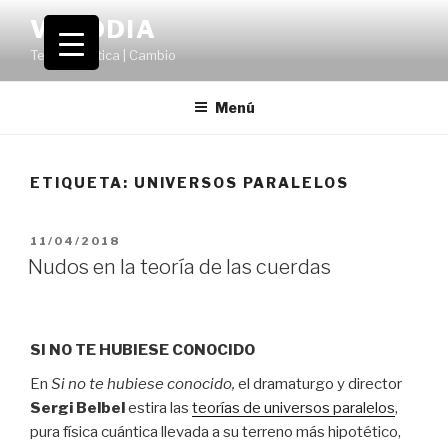
Saltar
VOLODIA
al
Teatro | Crítica | Cambio
contenido
Menú
ETIQUETA:
UNIVERSOS PARALELOS
PUBLICADO
11/04/2018
EL
Nudos en la teoría de las cuerdas
SI NO TE HUBIESE CONOCIDO
En
Si no te hubiese conocido,
el dramaturgo y director
Sergi Belbel
estira las
teorías de universos paralelos
,
pura física cuántica llevada a su terreno más hipotético,