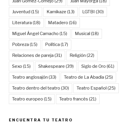
Juan Gómez-Cornejo
(29)
Juan Mayorga
(18)
Juventud
(15)
Kamikaze
(13)
LGTBI
(30)
Literatura
(18)
Matadero
(16)
Miguel Ángel Camacho
(15)
Musical
(18)
Pobreza
(15)
Política
(17)
Relaciones de pareja
(31)
Religión
(22)
Sexo
(15)
Shakespeare
(39)
Siglo de Oro
(61)
Teatro anglosajón
(33)
Teatro de La Abadía
(25)
Teatro dentro del teatro
(30)
Teatro Español
(25)
Teatro europeo
(15)
Teatro francés
(21)
ENCUENTRA TU TEATRO