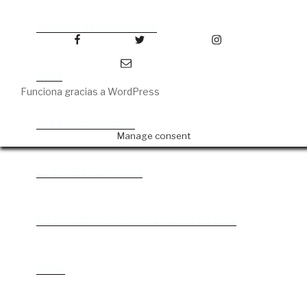
La madre de Frankenstein
Facebook
Twitter
Instagram
Correo electrónico
Rabia
Funciona gracias a WordPress
The Book of Mormon
Manage consent
La discreta enamorada
Me trataste con olvido. Clásicas en rebeldía
Cielos