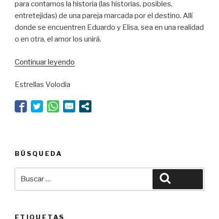
para contarnos la historia (las historias, posibles,
entretejidas) de una pareja marcada por el destino. Allí
donde se encuentren Eduardo y Elisa, sea en una realidad
o en otra, el amor los unirá.
“Nudos
Continuar leyendo
en
Estrellas Volodia
la
teoría
de
las
cuerdas”
BÚSQUEDA
Buscar
Buscar
por:
ETIQUETAS