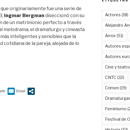
ETIQUETAS
, que originariamente fue una serie de
Actores
(18)
3,
Ingmar Bergman
diseccionó con su
n de un matrimonio perfecto a través
Alejandro An
al melodrama, el dramaturgo y cineasta
Amor
(51)
 más inteligentes y sensibles que la
d cotidiana de la pareja, alejada de lo
Autores esp
Autores eur
Cine y teatro
CNTC
(32)
Crimen
(19)
Dramaturga
Feminismo
(
Festival de 
Historia
(32)