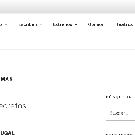
as
Escriben
Estrenos
Opinión
Teatros
GMAN
BÚSQUEDA
ecretos
Buscar
por:
YUGAL