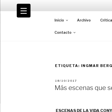
Saltar
al
VOLODIA
contenido
Inicio
Archivo
Crític
Teatro | Crítica | Cambio
Contacto
ETIQUETA:
INGMAR BER
PUBLICADO
18/10/2017
EL
Más escenas que s
ESCENAS DE LA VIDA CON