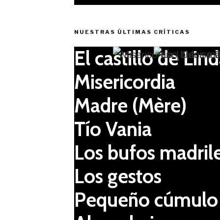
NUESTRAS ÚLTIMAS CRÍTICAS
El castillo de Lind
Misericordia
Madre (Mère)
Tío Vania
Los bufos madril
Los gestos
Pequeño cúmulo 