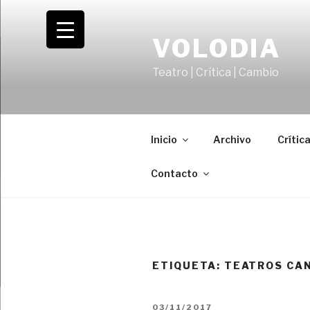
Saltar
al
VOLODIA
contenido
Teatro | Crítica | Cambio
Inicio
Archivo
Crític
Contacto
ETIQUETA:
TEATROS CA
PUBLICADO
03/11/2017