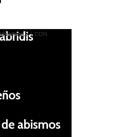
abridis
eños
de abismos