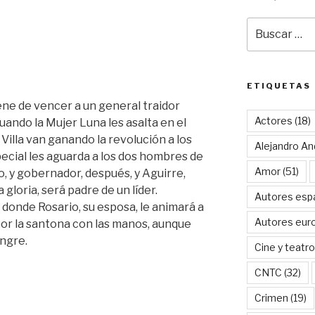
Buscar
por:
ETIQUETAS
ene de vencer a un general traidor
Actores
(18)
ando la Mujer Luna les asalta en el
illa van ganando la revolución a los
Alejandro An
pecial les aguarda a los dos hombres de
Amor
(51)
o, y gobernador, después, y Aguirre,
 gloria, será padre de un líder.
Autores esp
donde Rosario, su esposa, le animará a
Autores eur
por la santona con las manos, aunque
ngre.
Cine y teatro
CNTC
(32)
Crimen
(19)