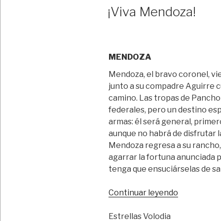
EL
¡Viva Mendoza!
MENDOZA
Mendoza, el bravo coronel, vi
junto a su compadre Aguirre cu
camino. Las tropas de Pancho V
federales, pero un destino es
armas: él será general, primer
aunque no habrá de disfrutar la
Mendoza regresa a su rancho, 
agarrar la fortuna anunciada 
tenga que ensuciárselas de sa
“¡Viva
Continuar leyendo
Mendoza!”
Estrellas Volodia