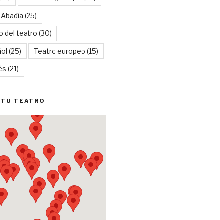
 Abadía
(25)
o del teatro
(30)
ñol
(25)
Teatro europeo
(15)
és
(21)
 TU TEATRO