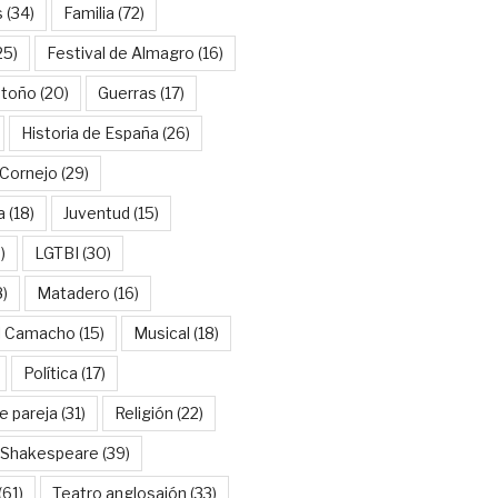
s
(34)
Familia
(72)
25)
Festival de Almagro
(16)
Otoño
(20)
Guerras
(17)
Historia de España
(26)
Cornejo
(29)
a
(18)
Juventud
(15)
)
LGTBI
(30)
8)
Matadero
(16)
l Camacho
(15)
Musical
(18)
Política
(17)
e pareja
(31)
Religión
(22)
Shakespeare
(39)
(61)
Teatro anglosajón
(33)