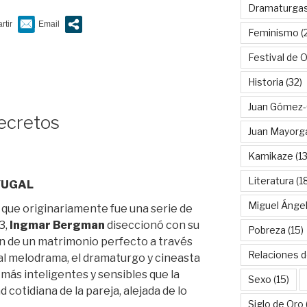
Dramaturga
Feminismo
(
Festival de 
Historia
(32)
Juan Gómez-
ecretos
Juan Mayorg
Kamikaze
(13
Literatura
(1
YUGAL
Miguel Ánge
, que originariamente fue una serie de
3,
Ingmar Bergman
diseccionó con su
Pobreza
(15)
n de un matrimonio perfecto a través
Relaciones d
al melodrama, el dramaturgo y cineasta
 más inteligentes y sensibles que la
Sexo
(15)
d cotidiana de la pareja, alejada de lo
Siglo de Oro