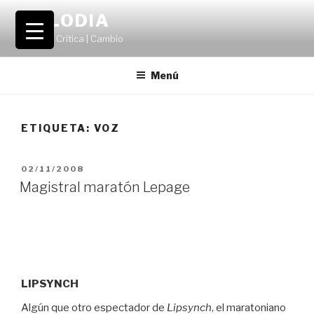
Saltar
VOLODIA
al
Teatro | Crítica | Cambio
contenido
Menú
ETIQUETA:
VOZ
PUBLICADO
02/11/2008
EL
Magistral maratón Lepage
LIPSYNCH
Algún que otro espectador de
Lipsynch
, el maratoniano