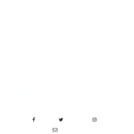
Los gestos
Pequeño cúmulo de abismos
Abre el ojo
La madre de Frankenstein
Rabia
The Book of Mormon
La discreta enamorada
Me trataste con olvido. Clásicas en rebeldía
Facebook
Twitter
Instagram
Cielos
Correo electrónico