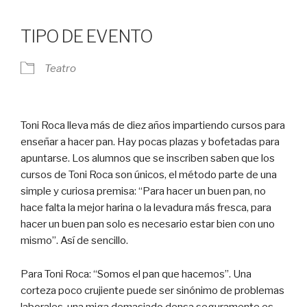
Descargar ICS
Google Calendar
iCalendar
Office 365
Outlook Live
TIPO DE EVENTO
Teatro
Toni Roca lleva más de diez años impartiendo cursos para
enseñar a hacer pan. Hay pocas plazas y bofetadas para
apuntarse. Los alumnos que se inscriben saben que los
cursos de Toni Roca son únicos, el método parte de una
simple y curiosa premisa: “Para hacer un buen pan, no
hace falta la mejor harina o la levadura más fresca, para
hacer un buen pan solo es necesario estar bien con uno
mismo”. Así de sencillo.
Para Toni Roca: “Somos el pan que hacemos”. Una
corteza poco crujiente puede ser sinónimo de problemas
laborales, una miga demasiado densa seguramente es