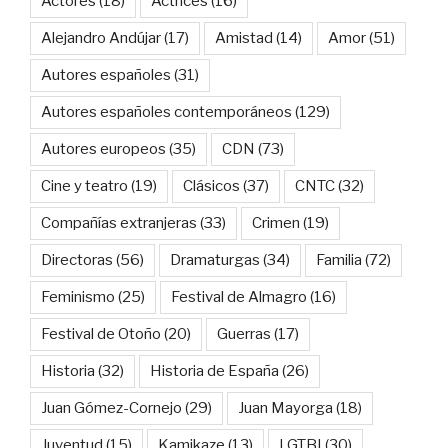
Actores
(18)
Actrices
(16)
Alejandro Andújar
(17)
Amistad
(14)
Amor
(51)
Autores españoles
(31)
Autores españoles contemporáneos
(129)
Autores europeos
(35)
CDN
(73)
Cine y teatro
(19)
Clásicos
(37)
CNTC
(32)
Compañías extranjeras
(33)
Crimen
(19)
Directoras
(56)
Dramaturgas
(34)
Familia
(72)
Feminismo
(25)
Festival de Almagro
(16)
Festival de Otoño
(20)
Guerras
(17)
Historia
(32)
Historia de España
(26)
Juan Gómez-Cornejo
(29)
Juan Mayorga
(18)
Juventud
(15)
Kamikaze
(13)
LGTBI
(30)