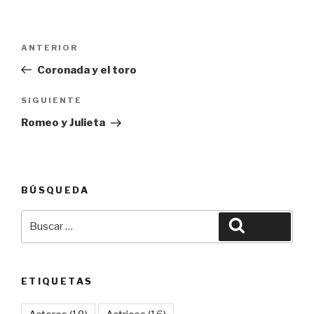
Navegación
Entrada
ANTERIOR
de
anterior:
Coronada y el toro
entradas
Siguiente
SIGUIENTE
entrada
Romeo y Julieta
BÚSQUEDA
Buscar
Buscar
por:
ETIQUETAS