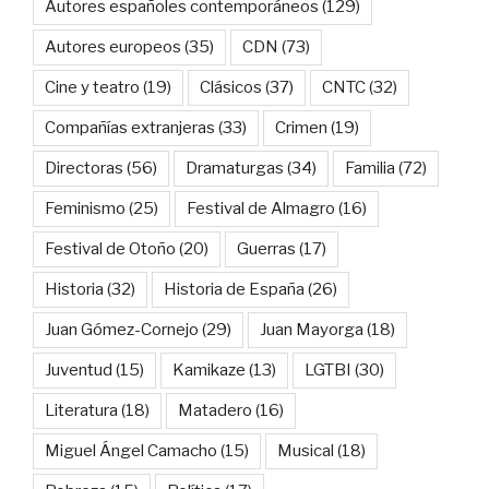
Autores españoles contemporáneos
(129)
Autores europeos
(35)
CDN
(73)
Cine y teatro
(19)
Clásicos
(37)
CNTC
(32)
Compañías extranjeras
(33)
Crimen
(19)
Directoras
(56)
Dramaturgas
(34)
Familia
(72)
Feminismo
(25)
Festival de Almagro
(16)
Festival de Otoño
(20)
Guerras
(17)
Historia
(32)
Historia de España
(26)
Juan Gómez-Cornejo
(29)
Juan Mayorga
(18)
Juventud
(15)
Kamikaze
(13)
LGTBI
(30)
Literatura
(18)
Matadero
(16)
Miguel Ángel Camacho
(15)
Musical
(18)