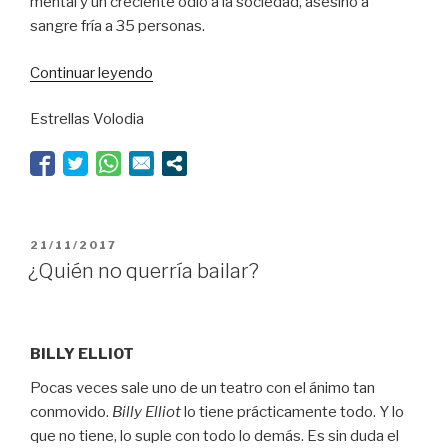
mental y un creciente odio a la sociedad, asesinó a
sangre fría a 35 personas.
“Masacre
Continuar leyendo
documental”
Estrellas Volodia
PUBLICADO
21/11/2017
EL
¿Quién no querría bailar?
BILLY ELLIOT
Pocas veces sale uno de un teatro con el ánimo tan
conmovido.
Billy Elliot
lo tiene prácticamente todo. Y lo
que no tiene, lo suple con todo lo demás. Es sin duda el