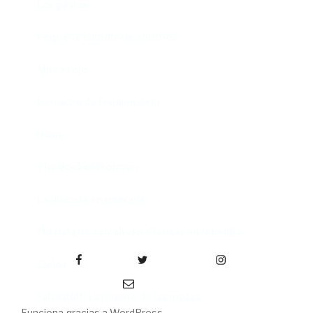
Los gestos
Pequeño cúmulo de abismos
Abre el ojo
La madre de Frankenstein
Rabia
The Book of Mormon
La discreta enamorada
Me trataste con olvido. Clásicas en rebeldía
Facebook
Twitter
Instagram
Cielos
Correo electrónico
Falsestuff. La muerte de las musas
Funciona gracias a WordPress