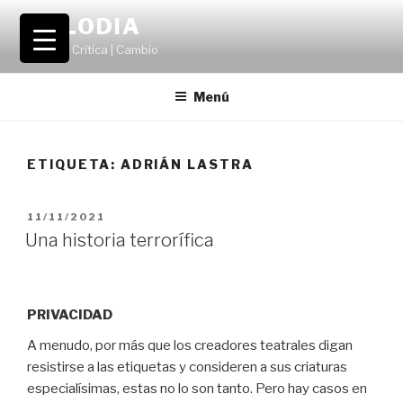
Saltar
VOLODIA
al
Teatro | Crítica | Cambio
contenido
Menú
ETIQUETA:
ADRIÁN LASTRA
PUBLICADO
11/11/2021
EL
Una historia terrorífica
PRIVACIDAD
A menudo, por más que los creadores teatrales digan
resistirse a las etiquetas y consideren a sus criaturas
especialísimas, estas no lo son tanto. Pero hay casos en