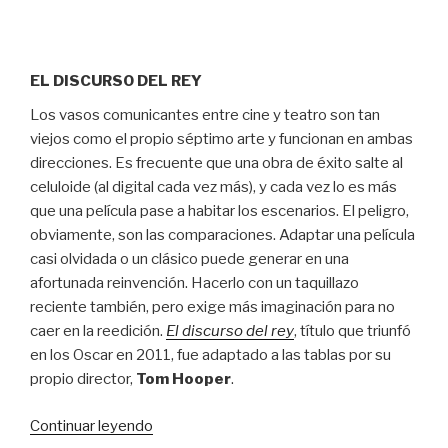
EL DISCURSO DEL REY
Los vasos comunicantes entre cine y teatro son tan
viejos como el propio séptimo arte y funcionan en ambas
direcciones. Es frecuente que una obra de éxito salte al
celuloide (al digital cada vez más), y cada vez lo es más
que una película pase a habitar los escenarios. El peligro,
obviamente, son las comparaciones. Adaptar una película
casi olvidada o un clásico puede generar en una
afortunada reinvención. Hacerlo con un taquillazo
reciente también, pero exige más imaginación para no
caer en la reedición.
El discurso del rey
, título que triunfó
en los Oscar en 2011, fue adaptado a las tablas por su
propio director,
Tom Hooper
.
“Sin
Continuar leyendo