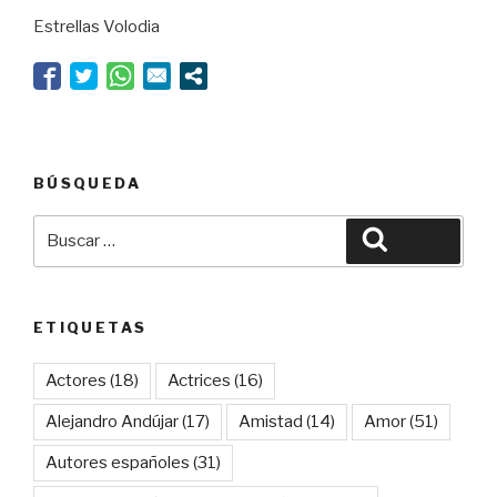
salirse
Estrellas Volodia
del
guion”
BÚSQUEDA
Buscar
Buscar
por:
ETIQUETAS
Actores
(18)
Actrices
(16)
Alejandro Andújar
(17)
Amistad
(14)
Amor
(51)
Autores españoles
(31)