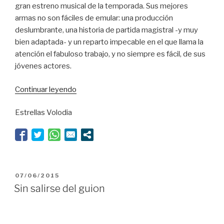
gran estreno musical de la temporada. Sus mejores
armas no son fáciles de emular: una producción
deslumbrante, una historia de partida magistral -y muy
bien adaptada- y un reparto impecable en el que llama la
atención el fabuloso trabajo, y no siempre es fácil, de sus
jóvenes actores.
“¿Quién
Continuar leyendo
no
Estrellas Volodia
querría
bailar?”
PUBLICADO
07/06/2015
EL
Sin salirse del guion