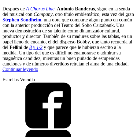
Después de
A Chorus Line
,
Antonio Banderas
, sigue en la senda
del musical con
Company
, otro título emblemático, esta vez del gran
Stephen Sondheim
, una obra que comparte algún punto en común
con la anterior producción del Teatro del Soho Caixabank. Una
nueva demostración de su talento como dinamizador cultural,
productor y director. También de su madurez sobre las tablas, en un
papel lleno de encanto, el del disperso Bobby, que tanto recuerda al
del
Fellini
de
8 y 1/2
y que parece que le hubieran escrito a la
medida. Un tipo del que es difícil no enamorarse o admirar su
magnética candidez, mientras un buen puñado de estupendas
canciones y de números divertidos retratan el alma de una ciudad.
“Banderas,
Continuar leyendo
de
Estrellas Volodia
ocho
y
medio
a
diez”