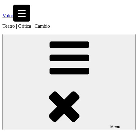
Saltar
al
Volodia
contenido
Teatro | Crítica | Cambio
Menú