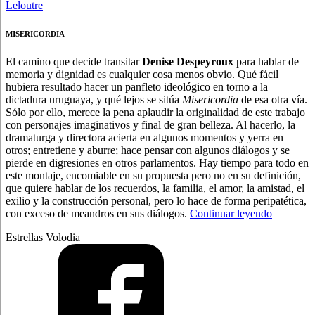
MISERICORDIA
El camino que decide transitar
Denise Despeyroux
para hablar de
memoria y dignidad es cualquier cosa menos obvio. Qué fácil
hubiera resultado hacer un panfleto ideológico en torno a la
dictadura uruguaya, y qué lejos se sitúa
Misericordia
de esa otra vía.
Sólo por ello, merece la pena aplaudir la originalidad de este trabajo
con personajes imaginativos y final de gran belleza. Al hacerlo, la
dramaturga y directora acierta en algunos momentos y yerra en
otros; entretiene y aburre; hace pensar con algunos diálogos y se
pierde en digresiones en otros parlamentos. Hay tiempo para todo en
este montaje, encomiable en su propuesta pero no en su definición,
que quiere hablar de los recuerdos, la familia, el amor, la amistad, el
exilio y la construcción personal, pero lo hace de forma peripatética,
“Amor
con exceso de meandros en sus diálogos.
Continuar leyendo
y
Estrellas Volodia
memoria
con
vitamina
D”