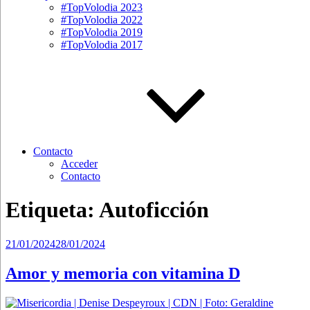
#TopVolodia 2023
#TopVolodia 2022
#TopVolodia 2019
#TopVolodia 2017
Contacto
Acceder
Contacto
Etiqueta:
Autoficción
Publicado
21/01/2024
28/01/2024
el
Amor y memoria con vitamina D