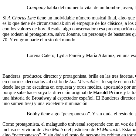
Company
habla del momento vital de un hombre joven, tri
Si
A Chorus Line
tiene un inolvidable número musical final, algo que 
es lo que tiene de circunstancial: sin el empaque de los clásicos, a lo
con los valores de hoy. Resulta algo conservadora esa preocupación ca
que rodean al protagonista, salvo Joanne, un personaje de bastantes qu
70. Y en gran parte el resto del mundo.
Lorena Calero, Lydia Fairén y María Adamuz, en una e
Banderas, productor, director y protagonista, brilla en las tres facet
en enormes decorados -al estilo de
Los Miserables
– lo suple en una h
desde luego no escatima en orquesta y otros medios, apostando por u
porque sabe hacer suya la dirección original de
Harold Prince
y la tr
una historia de Broadway al espectador español. El Banderas director j
uno sumen tres) y una excelente iluminación.
Bobby tiene algo “peterpanesco”. Y sin duda el resto de p
Como protagonista, el malagueño universal sorprende con un voz de b
incluso el vividor de
Two Much
o el justiciero de
El Mariachi
. Estamo
algo “peterpanesco”. Y sin duda el resto de personajes orbitan en tor