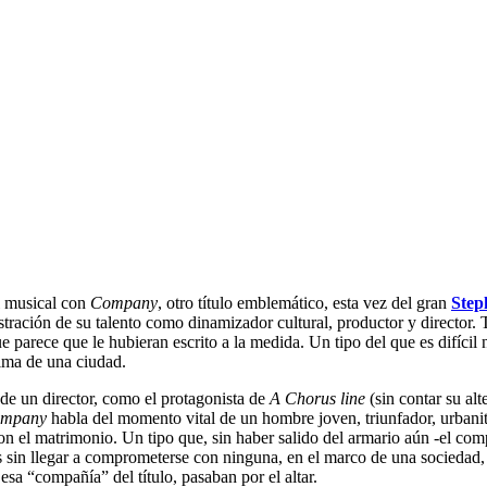
el musical con
Company
, otro título emblemático, esta vez del gran
Step
ación de su talento como dinamizador cultural, productor y director. T
e parece que le hubieran escrito a la medida. Un tipo del que es difíci
lma de una ciudad.
 de un director, como el protagonista de
A Chorus line
(sin contar su al
mpany
habla del momento vital de un hombre joven, triunfador, urbanit
con el matrimonio. Un tipo que, sin haber salido del armario aún -el co
as sin llegar a comprometerse con ninguna, en el marco de una sociedad, 
 esa “compañía” del título, pasaban por el altar.