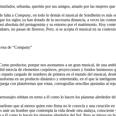
unfador, urbanita, querido por sus amigos, amado por las mujeres que lo
le falta a
Company
, en todo lo demás el musical de Sondheim es más só
s que los siglos ya han dotado de la necesaria distancia, a veces las cos
si absoluta del protagonista y su entorno por el matrimonio. Hoy conte
ilates, no pasan de floreros. Pero, si se acepta el musical en su contex
scena de “Company”
as. Como productor, porque nos asomamos a un gran musical, de una ambic
ábil mezcla de elementos corpóreos, proyecciones y fondos luminosos 
n reparto cargado de nombres de primera en el mundo del musical, des
ansforma en un producto dinámico y entretenido, en el que la inteligent
uega con plataformas que rotan, coreografías sencillas ajustadas al rep
ersonajes orbitan en torno a él como lo hacen los planetas alrededor de
arítono que al menos quien esto firma no le conocía y una creación en
s ante un hombre que contempla la vida desde otra atalaya, consciente
no a él como lo hacen los planetas alrededor del Sol. Pero se intuye un