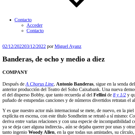
Contacto
Acceder
Contacto
Publicado
02/12/2022
03/12/2022
por
Miguel Ayanz
el
Banderas, de ocho y medio a diez
COMPANY
Después de
A Chorus Line
,
Antonio Banderas
, sigue en la senda d
anterior producción del Teatro del Soho Caixabank. Una nueva demostr
el del disperso Bobby, que tanto recuerda al del
Fellini
de
8 y 1/2
y qu
puñado de estupendas canciones y de números divertidos retratan el a
Y es que nuestro actor más internacional se mete, de nuevo, en la piel
explícita en escena, con este título Sondheim se retrató a sí mismo:
Co
deriva entre varias relaciones y con una especie de incompatibilidad 
ya se deja caer alguna indirecta-, aún se dejaba querer por unas y otr
tanto ingenio
Woody Allen
, en la que todas sus amistades, su círculo,