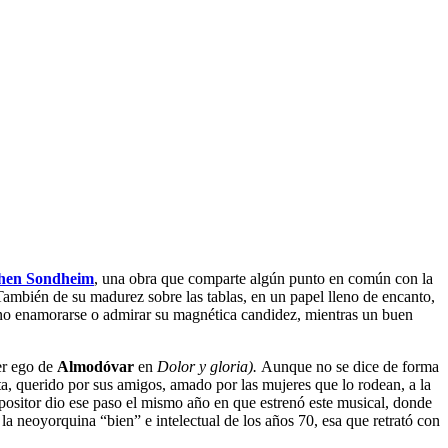
hen Sondheim
, una obra que comparte algún punto en común con la
ambién de su madurez sobre las tablas, en un papel lleno de encanto,
l no enamorarse o admirar su magnética candidez, mientras un buen
ter ego de
Almodóvar
en
Dolor y gloria).
Aunque no se dice de forma
a, querido por sus amigos, amado por las mujeres que lo rodean, a la
mpositor dio ese paso el mismo año en que estrenó este musical, donde
la neoyorquina “bien” e intelectual de los años 70, esa que retrató con