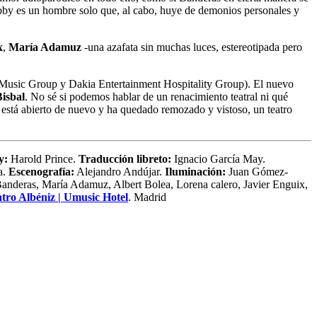
obby es un hombre solo que, al cabo, huye de demonios personales y
x
,
María Adamuz
-una azafata sin muchas luces, estereotipada pero
al Music Group y Dakia Entertainment Hospitality Group). El nuevo
isbal
. No sé si podemos hablar de un renacimiento teatral ni qué
 está abierto de nuevo y ha quedado remozado y vistoso, un teatro
ay:
Harold Prince.
Traducción libreto:
Ignacio García May.
a.
Escenografía:
Alejandro Andújar.
Iluminación:
Juan Gómez-
nderas, María Adamuz, Albert Bolea, Lorena calero, Javier Enguix,
tro Albéniz | Umusic Hotel
. Madrid