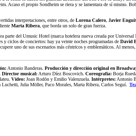
heim. Acaso el propio Sondheim se riera y se lamentara de sí mismo. B
rtidas interpretaciones, entre otros, de
Lorena Calero
,
Javier Engui
liente
Marta Ribera
, que borda un solo de gran fuerza.
ahora parte del Umusic Hotel (marca hotelera nueva creada por Univers
les y ciclos de conciertos: hay ya veinte noches programadas de
David B
recupere uno de sus escenarios más céntricos y emblemáticos. Al menos,
ón:
Antonio Banderas.
Producción y dirección original en Broadw
.
Director musical:
Arturo Díez Boscovich.
Coreografía:
Borja Rued
ateu.
Vídeo:
Joan Rodón y Emilio Valenzuela.
Intérpretes:
Antonio Ba
 Luchetti, Julia Möller, Paco Morales, Marta Ribera, Carlos Seguí.
Tea