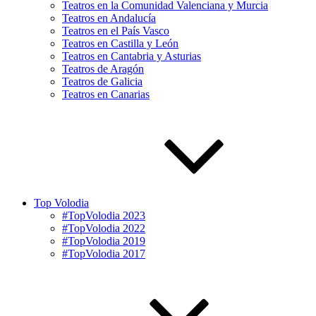
Teatros en la Comunidad Valenciana y Murcia
Teatros en Andalucía
Teatros en el País Vasco
Teatros en Castilla y León
Teatros en Cantabria y Asturias
Teatros de Aragón
Teatros de Galicia
Teatros en Canarias
Top Volodia
#TopVolodia 2023
#TopVolodia 2022
#TopVolodia 2019
#TopVolodia 2017