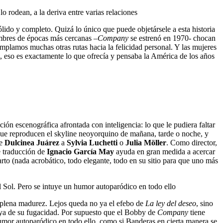
 rodean, a la deriva entre varias relaciones
lido y completo. Quizá lo único que puede objetársele a esta historia
tumbres de épocas más cercanas –
Company
se estrenó en 1970- chocan
mplamos muchas otras rutas hacia la felicidad personal. Y las mujeres
to, eso es exactamente lo que ofrecía y pensaba la América de los años
ión escenográfica afrontada con inteligencia: lo que le pudiera faltar
que reproducen el skyline neoyorquino de mañana, tarde o noche, y
de
Dulcinea Juárez
a
Sylvia Luchetti
o
Julia Möller
. Como director,
e traducción de
Ignacio García May
ayuda en gran medida a acercar
arto (nada acrobático, todo elegante, todo en su sitio para que uno más
l Sol. Pero se intuye un humor autoparódico en todo ello
 plena madurez. Lejos queda no ya el efebo de
La ley del deseo
, sino
 ya de su fugacidad. Por supuesto que el Bobby de
Company
tiene
 humor autoparódico en todo ello, como si Banderas en cierta manera se