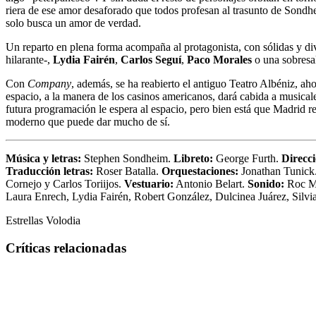
riera de ese amor desaforado que todos profesan al trasunto de Sond
solo busca un amor de verdad.
Un reparto en plena forma acompaña al protagonista, con sólidas y dive
hilarante-,
Lydia Fairén
,
Carlos Seguí
,
Paco Morales
o una sobresa
Con
Company
, además, se ha reabierto el antiguo Teatro Albéniz, 
espacio, a la manera de los casinos americanos, dará cabida a musica
futura programación le espera al espacio, pero bien está que Madrid 
moderno que puede dar mucho de sí.
Música y letras:
Stephen Sondheim.
Libreto:
George Furth.
Direcci
Traducción letras:
Roser Batalla.
Orquestaciones:
Jonathan Tunick
Cornejo y Carlos Toriijos.
Vestuario:
Antonio Belart.
Sonido:
Roc M
Laura Enrech, Lydia Fairén, Robert González, Dulcinea Juárez, Silvia
Estrellas Volodia
Críticas relacionadas