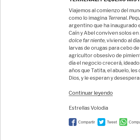
Viajemos al comienzo del mundo
como lo imagina
Terrenal. Peq
argentino que ha inaugurado 
Caín y Abel conviven solos en
dolce far niente
, viviendo al dí
larvas de orugas para cebo de
agricultor obsesivo de pimie
día el negocio crecerá, idead
años que Tatita, el abuelo, les
Dios, y le esperan y desespera
“Génesis,
Continuar leyendo
capitalism
y
Estrellas Volodia
un
pimiento”