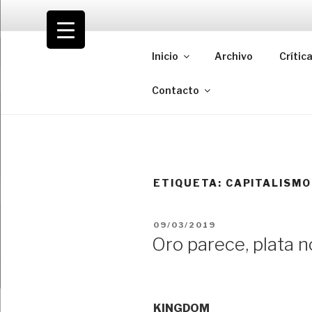
Saltar
al
VOLODIA
contenido
Inicio
Archivo
Crític
Teatro | Crítica | Cambio
Contacto
ETIQUETA:
CAPITALISMO
PUBLICADO
09/03/2019
EL
Oro parece, plata n
KINGDOM