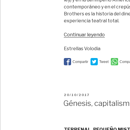
contemporáneo y en el crepúsc
Brothers es la historia del di
experiencia teatral total.
“Ascenso
Continuar leyendo
y
caída
Estrellas Volodia
de
la
ciudad
sin
ley”
PUBLICADO
20/10/2017
EL
Génesis, capitalis
TERRENAL. PEQUEÑO MIS