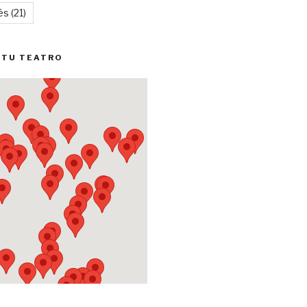
és
(21)
 TU TEATRO