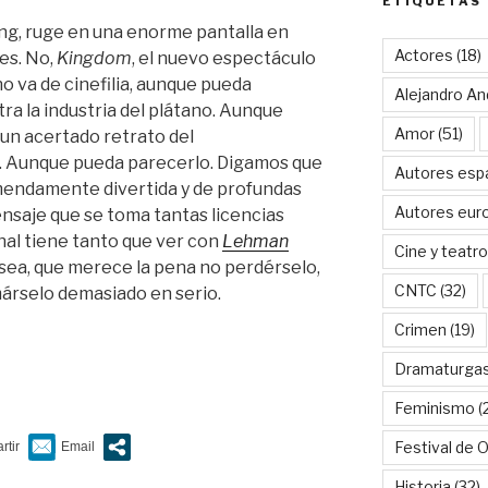
ETIQUETAS
ong, ruge en una enorme pantalla en
Actores
(18)
es. No,
Kingdom
, el nuevo espectáculo
 no va de cinefilia, aunque pueda
Alejandro An
ra la industria del plátano. Aunque
Amor
(51)
un acertado retrato del
X. Aunque pueda parecerlo. Digamos que
Autores esp
mendamente divertida y de profundas
Autores eur
ensaje que se toma tantas licencias
inal tiene tanto que ver con
Lehman
Cine y teatro
 sea, que merece la pena no perdérselo,
CNTC
(32)
rselo demasiado en serio.
Crimen
(19)
Dramaturga
Feminismo
(
Festival de 
Historia
(32)