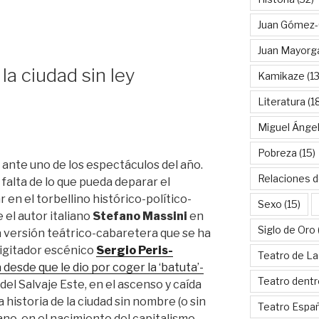
Juan Gómez-
Juan Mayorg
la ciudad sin ley
Kamikaze
(13
Literatura
(1
Miguel Ánge
Pobreza
(15)
s ante uno de los espectáculos del año.
Relaciones d
 falta de lo que pueda deparar el
r en el torbellino histórico-político-
Sexo
(15)
el autor italiano
Stefano Massini
en
Siglo de Oro
la versión teátrico-cabaretera que se ha
digitador escénico
Sergio Peris-
Teatro de La
 desde que le dio por coger la ‘batuta’-
Teatro dentr
del Salvaje Este, en el ascenso y caída
 historia de la ciudad sin nombre (o sin
Teatro Espa
cano, en el nacimiento del capitalismo