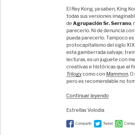
El Rey Kong, ya saben, King K
todas sus versiones imaginabl
de
Agrupación Sr. Serrano
,
parecerlo. Ni de denuncia cont
pueda parecerlo. Tampoco es 
protocapitalismo del siglo XI
esta gamberrada salvaje, tre
lecturas, es un juguete con m
creativas e históricas que al f
Trilogy
como con
Mammon
. O
pero es recomendable no tomá
“Oro
Continuar leyendo
parece,
plata
Estrellas Volodia
no
es”