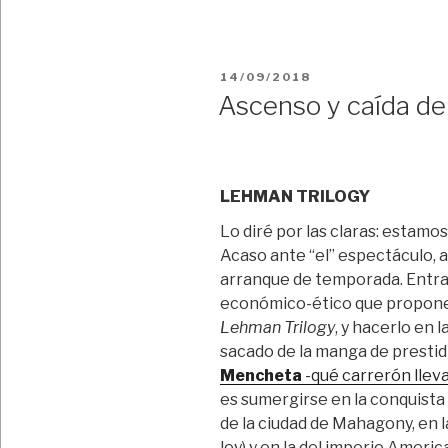
PUBLICADO
14/09/2018
EL
Ascenso y caída de 
LEHMAN TRILOGY
Lo diré por las claras: estamo
Acaso ante “el” espectáculo, a
arranque de temporada.
Entra
económico-ético que propone 
Lehman Trilogy
, y hacerlo en 
sacado de la manga de presti
Mencheta
-qué carrerón lleva
es sumergirse en la conquista 
de la ciudad de Mahagony, en la
ley) y en la del imperio Ameri