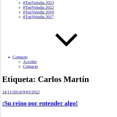
#TopVolodia 2023
#TopVolodia 2022
#TopVolodia 2019
#TopVolodia 2017
Contacto
Acceder
Contacto
Etiqueta:
Carlos Martín
Publicado
24/11/2014
19/03/2022
el
¡Su reino por entender algo!