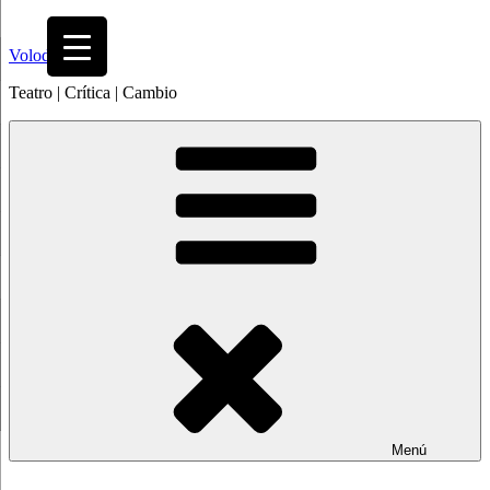
Saltar
al
Volodia
contenido
Teatro | Crítica | Cambio
Menú