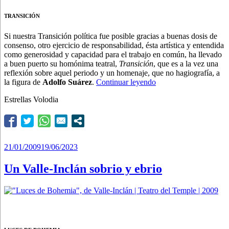
TRANSICIÓN
Si nuestra Transición política fue posible gracias a buenas dosis de
consenso, otro ejercicio de responsabilidad, ésta artística y entendida
como generosidad y capacidad para el trabajo en común, ha llevado
a buen puerto su homónima teatral,
Transición
, que es a la vez una
reflexión sobre aquel periodo y un homenaje, que no hagiografía, a
“Podían
la figura de
Adolfo Suárez
.
Continuar leyendo
prometer…
Estrellas Volodia
y
cumplieron”
Publicado
21/01/2009
19/06/2023
el
Un Valle-Inclán sobrio y ebrio