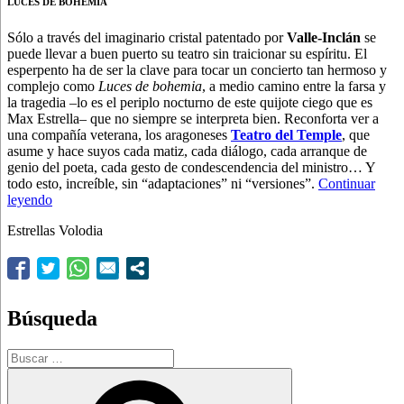
LUCES DE BOHEMIA
Sólo a través del imaginario cristal patentado por
Valle-Inclán
se
puede llevar a buen puerto su teatro sin traicionar su espíritu. El
esperpento ha de ser la clave para tocar un concierto tan hermoso y
complejo como
Luces de bohemia
, a medio camino entre la farsa y
la tragedia –lo es el periplo nocturno de este quijote ciego que es
Max Estrella– que no siempre se interpreta bien. Reconforta ver a
una compañía veterana, los aragoneses
Teatro del Temple
, que
asume y hace suyos cada matiz, cada diálogo, cada arranque de
genio del poeta, cada gesto de condescendencia del ministro… Y
todo esto, increíble, sin “adaptaciones” ni “versiones”.
Continuar
“Un
leyendo
Valle-
Estrellas Volodia
Inclán
sobrio
y
ebrio”
Búsqueda
Buscar
por:
Buscar