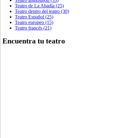
Teatro anglosajón
(33)
Teatro de La Abadía
(25)
Teatro dentro del teatro
(30)
Teatro Español
(25)
Teatro europeo
(15)
Teatro francés
(21)
Encuentra tu teatro