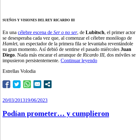
SUEÑOS Y VISIONES DEL REY RICARDO III
En una
célebre escena de
Ser o no ser
, de
Lubitsch
, el primer actor
se desesperaba cada vez que, al comenzar el célebre monólogo de
Hamlet
, un espectador de la primera fila se levantaba reventándole
su gran momento. Así debió de sentirse el pasado miércoles
Juan
Diego
. Nada más encarar el arranque de
Ricardo III
, dos móviles se
“¡Su
impusieron persistentemente.
Continuar leyendo
reino
Estrellas Volodia
por
entender
algo!”
Publicado
20/03/2013
19/06/2023
el
Podían prometer… y cumplieron