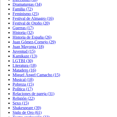
Dramaturgas
(34)
Familia
(72)
Feminismo
(25)
Festival de Almagro
(16)
Festival de Otoño
(20)
Guerras
(17)
Historia
(32)
Historia de España
(26)
Juan Gómez-Cornejo
(29)
Juan Mayorga
(18)
Juventud
(15)
Kamikaze
(13)
LGTBI
(30)
Literatura
(18)
Matadero
(16)
Miguel Ángel Camacho
(15)
Musical
(18)
Pobreza
(15)
Política
(17)
Relaciones de pareja
(31)
Religión
(22)
Sexo
(15)
Shakespeare
(39)
Siglo de Oro
(61)