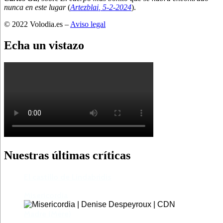
nunca en este lugar
(
Artezblai
, 5
-2-2024
).
© 2022 Volodia.es –
Aviso legal
Echa un vistazo
Nuestras últimas críticas
El castillo de Lindabridis
Misericordia
Madre (Mère)