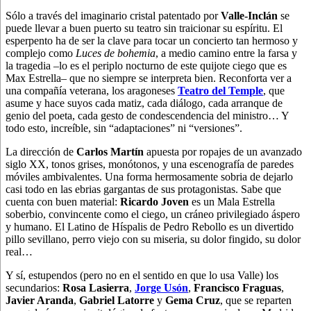
Sólo a través del imaginario cristal patentado por
Valle-Inclán
se
puede llevar a buen puerto su teatro sin traicionar su espíritu. El
esperpento ha de ser la clave para tocar un concierto tan hermoso y
complejo como
Luces de bohemia
, a medio camino entre la farsa y
la tragedia –lo es el periplo nocturno de este quijote ciego que es
Max Estrella– que no siempre se interpreta bien. Reconforta ver a
una compañía veterana, los aragoneses
Teatro del Temple
, que
asume y hace suyos cada matiz, cada diálogo, cada arranque de
genio del poeta, cada gesto de condescendencia del ministro… Y
todo esto, increíble, sin “adaptaciones” ni “versiones”.
La dirección de
Carlos Martín
apuesta por ropajes de un avanzado
siglo XX, tonos grises, monótonos, y una escenografía de paredes
móviles ambivalentes. Una forma hermosamente sobria de dejarlo
casi todo en las ebrias gargantas de sus protagonistas. Sabe que
cuenta con buen material:
Ricardo Joven
es un Mala Estrella
soberbio, convincente como el ciego, un cráneo privilegiado áspero
y humano. El Latino de Híspalis de Pedro Rebollo es un divertido
pillo sevillano, perro viejo con su miseria, su dolor fingido, su dolor
real…
Y sí, estupendos (pero no en el sentido en que lo usa Valle) los
secundarios:
Rosa Lasierra
,
Jorge Usón
,
Francisco Fraguas
,
Javier Aranda
,
Gabriel Latorre
y
Gema Cruz
, que se reparten