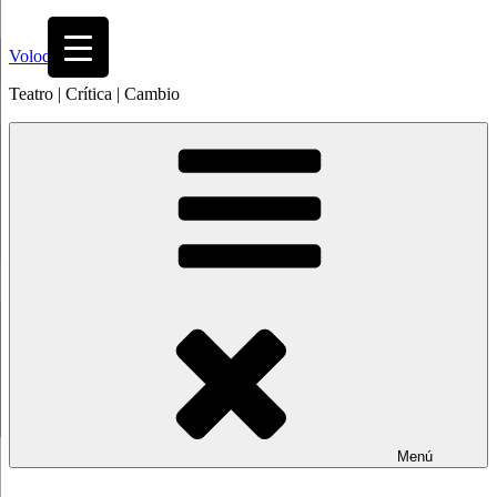
Saltar
al
Volodia
contenido
Teatro | Crítica | Cambio
Menú