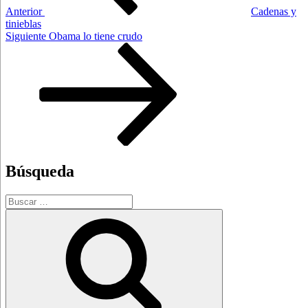
Anterior
Cadenas y
tinieblas
Siguiente
Siguiente
Obama lo tiene crudo
entrada
Búsqueda
Buscar
por:
Buscar