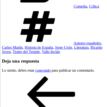
Comedia
,
Crítica
Etiquetas
Autores españoles
,
Carlos Martín
,
Historia de España
,
Jorge Usón
,
Literatura
,
Ricardo
Joven
,
Teatro del Temple
,
Valle-Inclán
Deja una respuesta
Lo siento, debes estar
conectado
para publicar un comentario.
Navegación
Entrada
anterior:
de
entradas