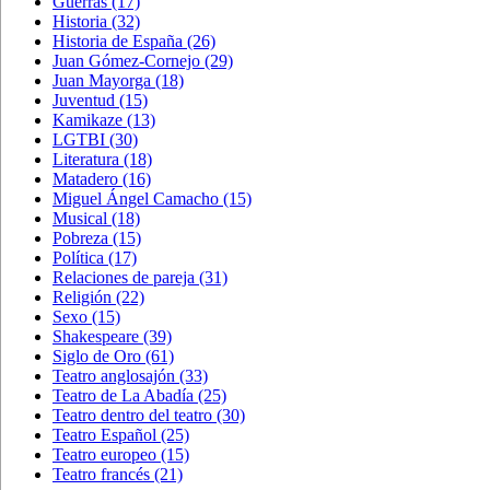
Guerras
(17)
Historia
(32)
Historia de España
(26)
Juan Gómez-Cornejo
(29)
Juan Mayorga
(18)
Juventud
(15)
Kamikaze
(13)
LGTBI
(30)
Literatura
(18)
Matadero
(16)
Miguel Ángel Camacho
(15)
Musical
(18)
Pobreza
(15)
Política
(17)
Relaciones de pareja
(31)
Religión
(22)
Sexo
(15)
Shakespeare
(39)
Siglo de Oro
(61)
Teatro anglosajón
(33)
Teatro de La Abadía
(25)
Teatro dentro del teatro
(30)
Teatro Español
(25)
Teatro europeo
(15)
Teatro francés
(21)