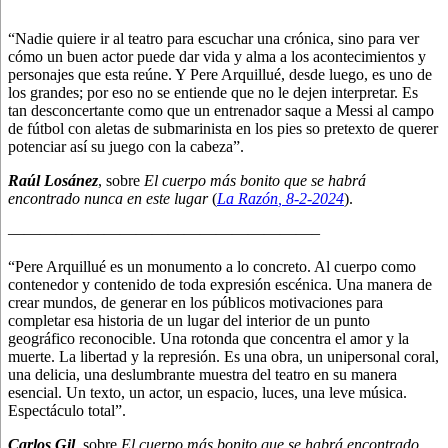
“Nadie quiere ir al teatro para escuchar una crónica, sino para ver
cómo un buen actor puede dar vida y alma a los acontecimientos y
personajes que esta reúne. Y Pere Arquillué, desde luego, es uno de
los grandes; por eso no se entiende que no le dejen interpretar. Es
tan desconcertante como que un entrenador saque a Messi al campo
de fútbol con aletas de submarinista en los pies so pretexto de querer
potenciar así su juego con la cabeza”.
Raúl Losánez
, sobre
El cuerpo más bonito que se habrá
encontrado nunca en este lugar
(
La Razón
, 8
-2-2024
).
———————————————————–
“Pere Arquillué es un monumento a lo concreto. Al cuerpo como
contenedor y contenido de toda expresión escénica. Una manera de
crear mundos, de generar en los públicos motivaciones para
completar esa historia de un lugar del interior de un punto
geográfico reconocible. Una rotonda que concentra el amor y la
muerte. La libertad y la represión. Es una obra, un unipersonal coral,
una delicia, una deslumbrante muestra del teatro en su manera
esencial. Un texto, un actor, un espacio, luces, una leve música.
Espectáculo total”.
Carlos Gil
, sobre
El cuerpo más bonito que se habrá encontrado