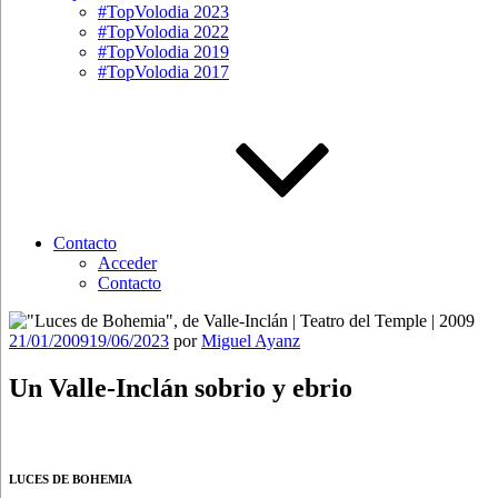
#TopVolodia 2023
#TopVolodia 2022
#TopVolodia 2019
#TopVolodia 2017
Contacto
Acceder
Contacto
Publicado
21/01/2009
19/06/2023
por
Miguel Ayanz
el
Un Valle-Inclán sobrio y ebrio
LUCES DE BOHEMIA