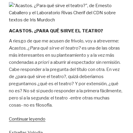
ACASTOS. ¿PARA QUÉ SIRVE EL TEATRO?
A riesgo de que me acusen de frívolo, voy a atreverme:
Acastos. ¿Para qué sirve el teatro?
es una de las obras
más interesantes en su planteamiento y a la vez más
condenadas
a priori
a aburrir al espectador sin remisión.
Cabe responder a la pregunta del título con otra. En vez
de ¿para qué sirve el teatro?, quizá deberíamos
preguntarnos ¿qué es el teatro? Y por extensión, ¿qué
no es? No sé si puedo responder a la primera fácilmente,
pero sí a la segunda: el teatro -entre otras muchas
cosas- no es filosofía.
“Más
Continuar leyendo
vino
Estrellas Volodia
y