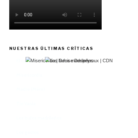
NUESTRAS ÚLTIMAS CRÍTICAS
El castillo de Lindabridis
Misericordia
Madre (Mère)
Tío Vania
Los bufos madrileños
Los gestos