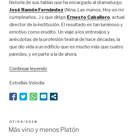
historia de sus tablas que ha encargado al dramaturgo
José Ramón Fernández
(
Nina
,
Las manos
,
Hoy es mi
cumpleaños
…) y que dirige
Ernesto Caballero
, actual
director de la institución. El resultado es tan luminoso y
emotivo como erudito. Un viaje a los entresijos y
anécdotas de la profesión teatral de hace décadas, la
que dio vida a un edificio que es mucho más que cuatro
paredes, y en parte a la de ahora.
“Un
Continuar leyendo
bocata
Estrellas Volodia
de
puro
amor”
PUBLICADO
07/04/2018
EL
Más vino y menos Platón