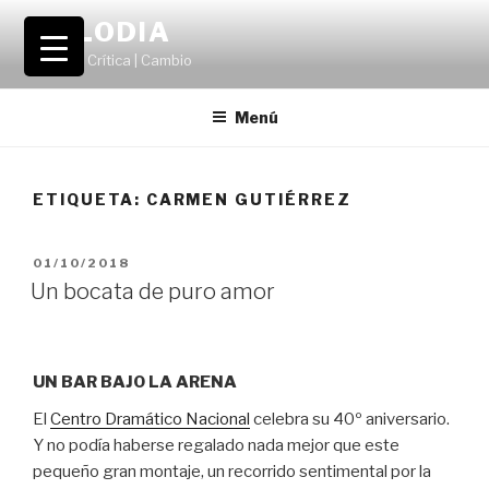
Saltar
VOLODIA
al
Teatro | Crítica | Cambio
contenido
Menú
ETIQUETA:
CARMEN GUTIÉRREZ
PUBLICADO
01/10/2018
EL
Un bocata de puro amor
UN BAR BAJO LA ARENA
El
Centro Dramático Nacional
celebra su 40º aniversario.
Y no podía haberse regalado nada mejor que este
pequeño gran montaje, un recorrido sentimental por la