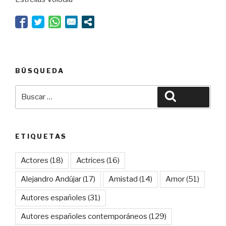
menos
Platón”
BÚSQUEDA
Buscar
Buscar
por:
ETIQUETAS
Actores
(18)
Actrices
(16)
Alejandro Andújar
(17)
Amistad
(14)
Amor
(51)
Autores españoles
(31)
Autores españoles contemporáneos
(129)