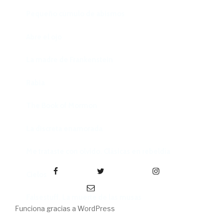
Pequeño cúmulo de abismos
Abre el ojo
La madre de Frankenstein
Rabia
The Book of Mormon
La discreta enamorada
Me trataste con olvido. Clásicas en rebeldía
Facebook
Twitter
Instagram
Cielos
Correo electrónico
Falsestuff. La muerte de las musas
Funciona gracias a WordPress