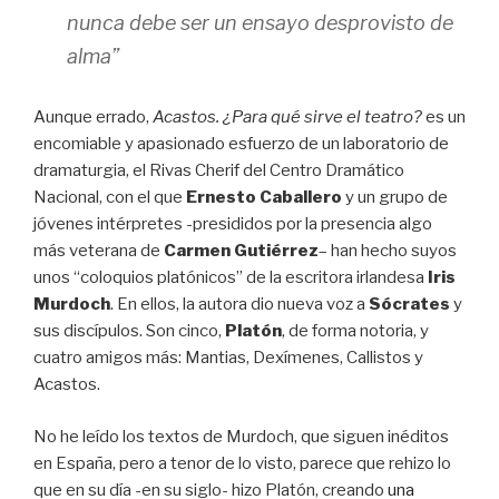
nunca debe ser un ensayo desprovisto de
alma”
Aunque errado,
Acastos. ¿Para qué sirve el teatro?
es un
encomiable y apasionado esfuerzo de un laboratorio de
dramaturgia, el Rivas Cherif del Centro Dramático
Nacional, con el que
Ernesto Caballero
y un grupo de
jóvenes intérpretes -presididos por la presencia algo
más veterana de
Carmen Gutiérrez
– han hecho suyos
unos “coloquios platónicos” de la escritora irlandesa
Iris
Murdoch
. En ellos, la autora dio nueva voz a
Sócrates
y
sus discípulos. Son cinco,
Platón
, de forma notoria, y
cuatro amigos más: Mantias, Dexímenes, Callistos y
Acastos.
No he leído los textos de Murdoch, que siguen inéditos
en España, pero a tenor de lo visto, parece que rehizo lo
que en su día -en su siglo- hizo Platón, creando
una