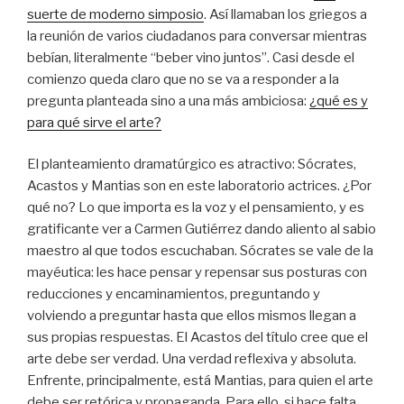
suerte de moderno simposio
. Así llamaban los griegos a
la reunión de varios ciudadanos para conversar mientras
bebían, literalmente “beber vino juntos”. Casi desde el
comienzo queda claro que no se va a responder a la
pregunta planteada sino a una más ambiciosa:
¿qué es y
para qué sirve el arte?
El planteamiento dramatúrgico es atractivo: Sócrates,
Acastos y Mantias son en este laboratorio actrices. ¿Por
qué no? Lo que importa es la voz y el pensamiento, y es
gratificante ver a Carmen Gutiérrez dando aliento al sabio
maestro al que todos escuchaban. Sócrates se vale de la
mayéutica: les hace pensar y repensar sus posturas con
reducciones y encaminamientos, preguntando y
volviendo a preguntar hasta que ellos mismos llegan a
sus propias respuestas. El Acastos del título cree que el
arte debe ser verdad. Una verdad reflexiva y absoluta.
Enfrente, principalmente, está Mantias, para quien el arte
debe ser retórica y propaganda. Para ello, si hace falta,