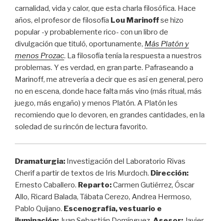
carnalidad, vida y calor, que esta charla filosófica. Hace
años, el profesor de filosofía
Lou Marinoff
se hizo
popular -y probablemente rico- con un libro de
divulgación que tituló, oportunamente,
Más Platón y
menos Prozac
. La filosofía tenía la respuesta a nuestros
problemas. Y es verdad, en gran parte. Pafraseando a
Marinoff, me atrevería a decir que es así en general, pero
no en escena, donde hace falta más vino (más ritual, más
juego, más engaño) y menos Platón. A Platón les
recomiendo que lo devoren, en grandes cantidades, en la
soledad de su rincón de lectura favorito.
Dramaturgia:
Investigación del Laboratorio Rivas
Cherif a partir de textos de Iris Murdoch.
Dirección:
Ernesto Caballero.
Reparto:
Carmen Gutiérrez, Óscar
Allo, Ricard Balada, Tábata Cerezo, Andrea Hermoso,
Pablo Quijano.
Escenografía, vestuario e
i
luminación:
Juan Sebastián Domínguez.
Asesor:
Javier