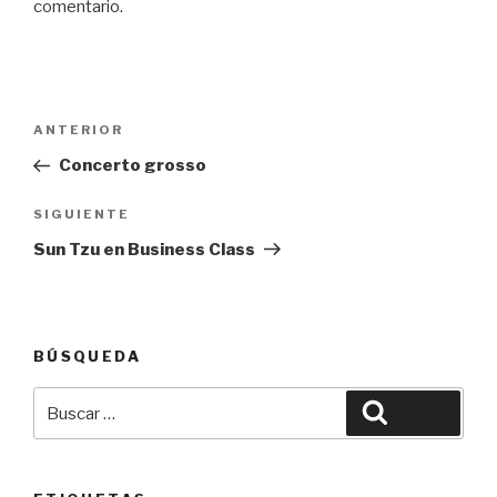
comentario.
Navegación
Entrada
ANTERIOR
de
anterior:
Concerto grosso
entradas
Siguiente
SIGUIENTE
entrada
Sun Tzu en Business Class
BÚSQUEDA
Buscar
Buscar
por: