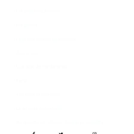
Los bufos madrileños
Los gestos
Pequeño cúmulo de abismos
Abre el ojo
La madre de Frankenstein
Rabia
The Book of Mormon
La discreta enamorada
Me trataste con olvido. Clásicas en rebeldía
Facebook
Twitter
Instagram