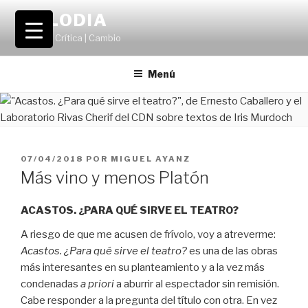
Saltar
VOLODIA
al
Teatro | Crítica | Cambio
contenido
Menú
PUBLICADO
07/04/2018
POR
MIGUEL AYANZ
EL
Más vino y menos Platón
ACASTOS. ¿PARA QUÉ SIRVE EL TEATRO?
A riesgo de que me acusen de frívolo, voy a atreverme:
Acastos. ¿Para qué sirve el teatro?
es una de las obras
más interesantes en su planteamiento y a la vez más
condenadas
a priori
a aburrir al espectador sin remisión.
Cabe responder a la pregunta del título con otra. En vez