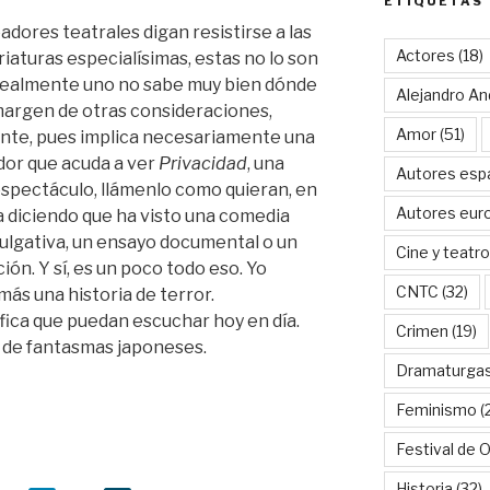
ETIQUETAS
dores teatrales digan resistirse a las
Actores
(18)
riaturas especialísimas, estas no lo son
 realmente uno no sabe muy bien dónde
Alejandro An
l margen de otras consideraciones,
Amor
(51)
ante, pues implica necesariamente una
ador que acuda a ver
Privacidad
, una
Autores esp
espectáculo, llámenlo como quieran, en
Autores eur
a diciendo que ha visto una comedia
ivulgativa, un ensayo documental o un
Cine y teatro
ión. Y sí, es un poco todo eso. Yo
CNTC
(32)
ás una historia de terror.
ica que puedan escuchar hoy en día.
Crimen
(19)
y de fantasmas japoneses.
Dramaturga
Feminismo
(
Festival de 
Historia
(32)