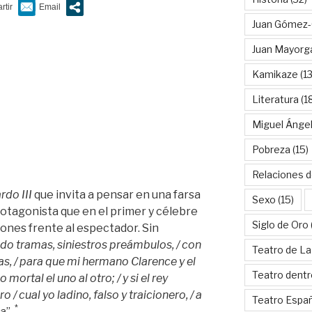
Juan Gómez-
Juan Mayorg
Kamikaze
(13
Literatura
(1
Miguel Ánge
Pobreza
(15)
Relaciones d
rdo III
que invita a pensar en una farsa
Sexo
(15)
rotagonista que en el primer y célebre
Siglo de Oro
nes frente al espectador. Sin
ido tramas, siniestros preámbulos, / con
Teatro de La
ías, / para que mi hermano Clarence y el
Teatro dentr
ortal el uno al otro; / y si el rey
 / cual yo ladino, falso y traicionero, / a
Teatro Espa
*
la
”.