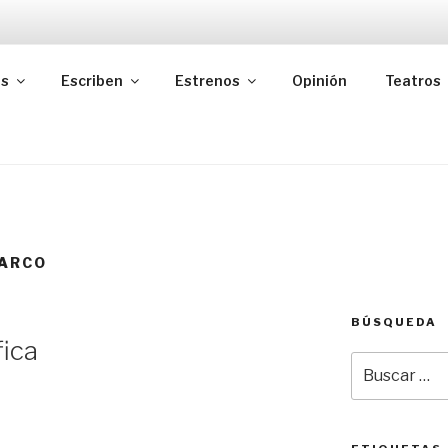
as
Escriben
Estrenos
Opinión
Teatros
BARCO
BÚSQUEDA
fica
Buscar
por: