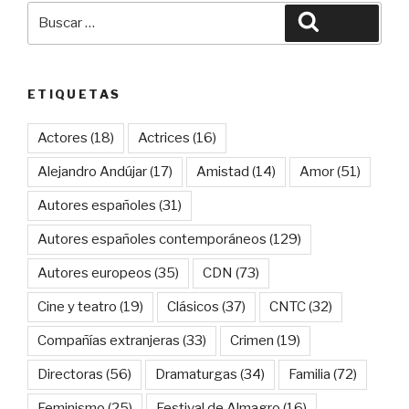
Buscar
Buscar
por:
ETIQUETAS
Actores
(18)
Actrices
(16)
Alejandro Andújar
(17)
Amistad
(14)
Amor
(51)
Autores españoles
(31)
Autores españoles contemporáneos
(129)
Autores europeos
(35)
CDN
(73)
Cine y teatro
(19)
Clásicos
(37)
CNTC
(32)
Compañías extranjeras
(33)
Crimen
(19)
Directoras
(56)
Dramaturgas
(34)
Familia
(72)
Feminismo
(25)
Festival de Almagro
(16)