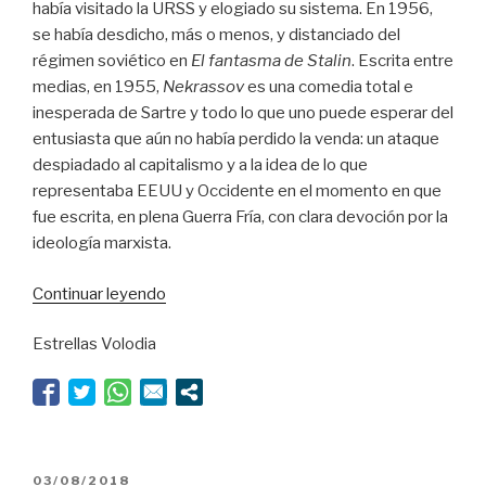
había visitado la URSS y elogiado su sistema. En 1956,
se había desdicho, más o menos, y distanciado del
régimen soviético en
El fantasma de Stalin
. Escrita entre
medias, en 1955,
Nekrassov
es una comedia total e
inesperada de Sartre y todo lo que uno puede esperar del
entusiasta que aún no había perdido la venda: un ataque
despiadado al capitalismo y a la idea de lo que
representaba EEUU y Occidente en el momento en que
fue escrita, en plena Guerra Fría, con clara devoción por la
ideología marxista.
“Un
Continuar leyendo
gran
Estrellas Volodia
carnaval”
PUBLICADO
03/08/2018