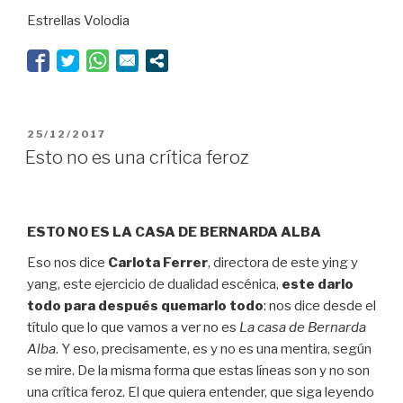
Estrellas Volodia
(y
deja
vivir)”
PUBLICADO
25/12/2017
EL
Esto no es una crítica feroz
ESTO NO ES LA CASA DE BERNARDA ALBA
Eso nos dice
Carlota Ferrer
, directora de este ying y
yang, este ejercicio de dualidad escénica,
este darlo
todo para después quemarlo todo
: nos dice desde el
título que lo que vamos a ver no es
La casa de Bernarda
Alba
. Y eso, precisamente, es y no es una mentira, según
se mire. De la misma forma que estas líneas son y no son
una crítica feroz. El que quiera entender, que siga leyendo