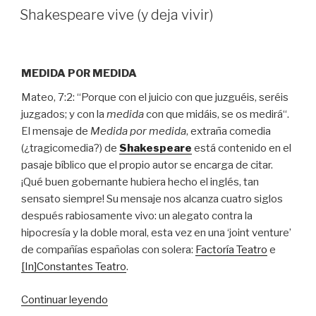
EL
Shakespeare vive (y deja vivir)
MEDIDA POR MEDIDA
Mateo, 7:2: “
Porque con el juicio con que juzguéis, seréis
juzgados; y con la
medida
con que midáis, se os medirá
“.
El mensaje de
Medida por medida
, extraña comedia
(¿tragicomedia?) de
Shakespeare
está contenido en el
pasaje bíblico que el propio autor se encarga de citar.
¡Qué buen gobernante hubiera hecho el inglés, tan
sensato siempre! Su mensaje nos alcanza cuatro siglos
después rabiosamente vivo: un alegato contra la
hipocresía y la doble moral, esta vez en una ‘joint venture’
de compañías españolas con solera:
Factoría Teatro
e
[In]Constantes Teatro
.
“Shakespeare
Continuar leyendo
vive