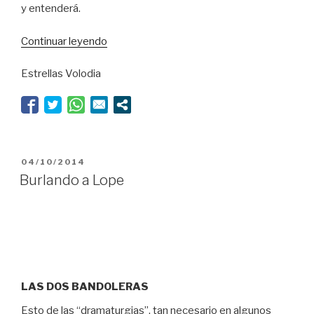
y entenderá.
“Esto
Continuar leyendo
no
Estrellas Volodia
es
una
crítica
feroz”
PUBLICADO
04/10/2014
EL
Burlando a Lope
LAS DOS BANDOLERAS
Esto de las “dramaturgias”, tan necesario en algunos