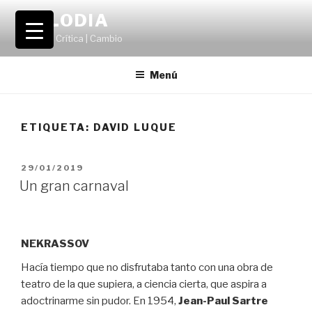
Saltar
VOLODIA
al
Teatro | Crítica | Cambio
contenido
Menú
ETIQUETA:
DAVID LUQUE
PUBLICADO
29/01/2019
EL
Un gran carnaval
NEKRASSOV
Hacía tiempo que no disfrutaba tanto con una obra de
teatro de la que supiera, a ciencia cierta, que aspira a
adoctrinarme sin pudor. En 1954,
Jean-Paul Sartre