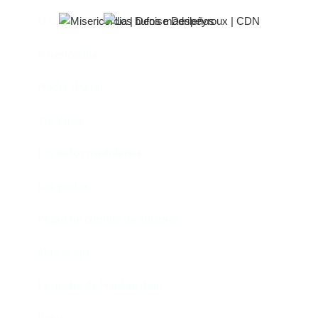
El castillo de Lindabridis
Misericordia
Madre (Mère)
Tío Vania
Los bufos madrileños
Los gestos
Pequeño cúmulo de abismos
Abre el ojo
La madre de Frankenstein