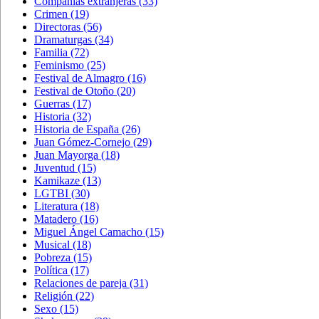
Compañías extranjeras
(33)
Crimen
(19)
Directoras
(56)
Dramaturgas
(34)
Familia
(72)
Feminismo
(25)
Festival de Almagro
(16)
Festival de Otoño
(20)
Guerras
(17)
Historia
(32)
Historia de España
(26)
Juan Gómez-Cornejo
(29)
Juan Mayorga
(18)
Juventud
(15)
Kamikaze
(13)
LGTBI
(30)
Literatura
(18)
Matadero
(16)
Miguel Ángel Camacho
(15)
Musical
(18)
Pobreza
(15)
Política
(17)
Relaciones de pareja
(31)
Religión
(22)
Sexo
(15)