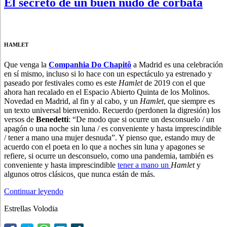
El secreto de un buen nudo de corbata
HAMLET
Que venga la
Companhia Do Chapitô
a Madrid es una celebración
en sí mismo, incluso si lo hace con un espectáculo ya estrenado y
paseado por festivales como es este
Hamlet
de 2019 con el que
ahora han recalado en el Espacio Abierto Quinta de los Molinos.
Novedad en Madrid, al fin y al cabo, y un
Hamlet
, que siempre es
un texto universal bienvenido. Recuerdo (perdonen la digresión) los
versos de
Benedetti
: “De modo que si ocurre un desconsuelo / un
apagón o una noche sin luna / es conveniente y hasta imprescindible
/ tener a mano una mujer desnuda”. Y pienso que, estando muy de
acuerdo con el poeta en lo que a noches sin luna y apagones se
refiere, si ocurre un desconsuelo, como una pandemia, también es
conveniente y hasta imprescindible
tener a mano un
Hamlet
y
algunos otros clásicos
,
que nunca están de más.
“El
Continuar leyendo
secreto
Estrellas Volodia
de
un