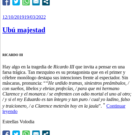
buen
nudo
de
corbata”
Publicado
12/10/2019
19/03/2022
el
Ubú majestad
RICARDO III
Hay algo en la tragedia de
Ricardo III
que invita a pensar en una
farsa trágica. Tan mezquino es su protagonista que en el primer y
célebre monólogo destapa sus intenciones frente al espectador. Sin
máscaras, pronuncia: “
“He urdido tramas, siniestros preámbulos, /
con sueños, libelos y ebrias profecías, / para que mi hermano
Clarence y el monarca / se enfrenten con odio mortal el uno al otro;
/ y si el rey Eduardo es tan íntegro y tan puro / cual yo ladino, falso
*
y traicionero, / a Clarence meterán hoy en la jaula
”.
Continuar
“Ubú
leyendo
majestad”
Estrellas Volodia