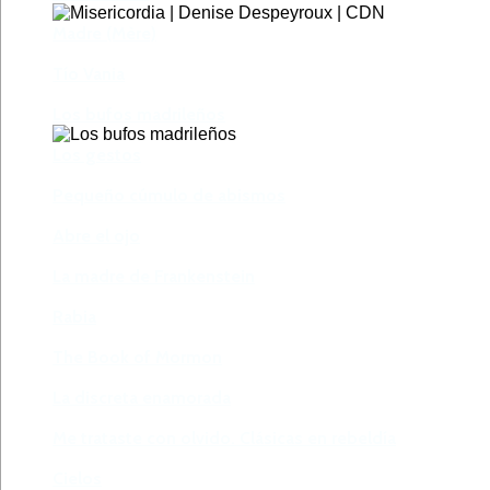
Madre (Mère)
Tío Vania
Los bufos madrileños
Los gestos
Pequeño cúmulo de abismos
Abre el ojo
La madre de Frankenstein
Rabia
The Book of Mormon
La discreta enamorada
Me trataste con olvido. Clásicas en rebeldía
Cielos