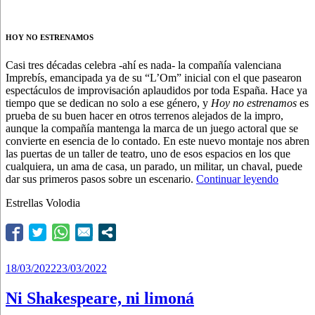
HOY NO ESTRENAMOS
Casi tres décadas celebra -ahí es nada- la compañía valenciana
Imprebís, emancipada ya de su “L’Om” inicial con el que pasearon
espectáculos de improvisación aplaudidos por toda España. Hace ya
tiempo que se dedican no solo a ese género, y
Hoy no estrenamos
es
prueba de su buen hacer en otros terrenos alejados de la impro,
aunque la compañía mantenga la marca de un juego actoral que se
convierte en esencia de lo contado. En este nuevo montaje nos abren
las puertas de un taller de teatro, uno de esos espacios en los que
cualquiera, un ama de casa, un parado, un militar, un chaval, puede
“Esa
dar sus primeros pasos sobre un escenario.
Continuar leyendo
es
Estrellas Volodia
la
cuestión
Publicado
18/03/2022
23/03/2022
el
Ni Shakespeare, ni limoná