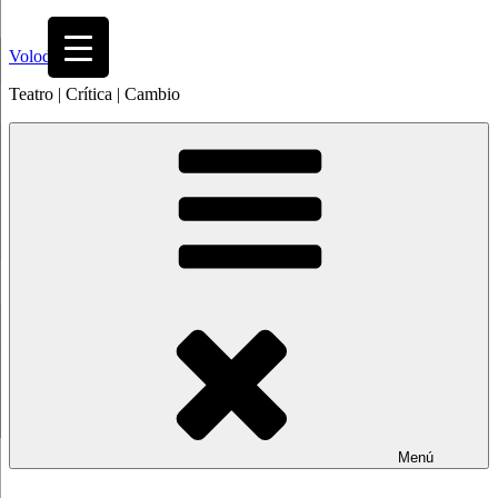
Saltar
al
Volodia
contenido
Teatro | Crítica | Cambio
Menú