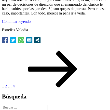
un par de decisiones de dirección que al enamorado del clásico le
harán subirse por las paredes. Sí, son quejas de purista. Pero en este
caso, importantes. Con todo, merece la pena ir a verla.
“Todo
Continuar leyendo
es
Estrellas Volodia
mejor
en
América”
Navegación
Página
Página
Página
Siguiente
página
de
entradas
1
2
…
4
Búsqueda
Buscar