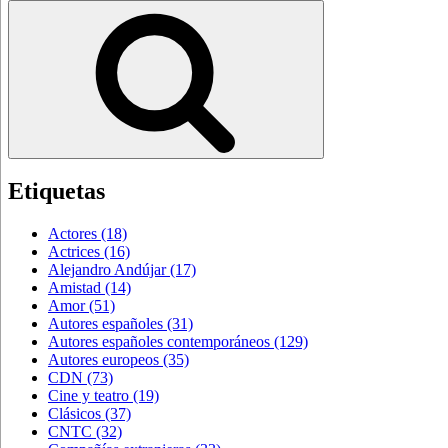
por:
Buscar
Etiquetas
Actores
(18)
Actrices
(16)
Alejandro Andújar
(17)
Amistad
(14)
Amor
(51)
Autores españoles
(31)
Autores españoles contemporáneos
(129)
Autores europeos
(35)
CDN
(73)
Cine y teatro
(19)
Clásicos
(37)
CNTC
(32)