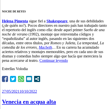
NOCHE DE REYES
Helena Pimenta
sigue fiel a
Shakespeare
, una de sus debilidades
(¿de quién no?). Pocos directores en nuestro país han trabajado tanto
el repertorio del inglés como ella: desde aquel primer
Sueño de una
noche de verano
(1992), montaje que reinventaba códigos y
“españolizaba” al autor inglés, pasando en las siguientes dos
décadas, entre otros títulos, por
Romeo y Julieta
,
La tempestad,
La
comedia de los errores,
Macbeth
…
En su carrera ha acumulado
aciertos relativos y montajes memorables, pero en cada uno de sus
dramas y comedias hubo siempre algo que hacía que mereciera la
“Paseo
pena acercarse al teatro.
Continuar leyendo
a
Estrellas Volodia
la
orilla
del
mar”
Publicado
27/05/2021
10/10/2022
el
Venecia en acqua alta