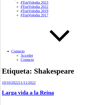
#TopVolodia 2023
#TopVolodia 2022
#TopVolodia 2019
#TopVolodia 2017
Contacto
Acceder
Contacto
Etiqueta:
Shakespeare
Publicado
10/10/2022
11/11/2022
el
Larga vida a la Reina