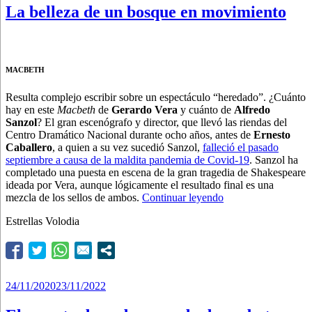
La belleza de un bosque en movimiento
MACBETH
Resulta complejo escribir sobre un espectáculo “heredado”. ¿Cuánto
hay en este
Macbeth
de
Gerardo Vera
y cuánto de
Alfredo
Sanzol
? El gran escenógrafo y director, que llevó las riendas del
Centro Dramático Nacional durante ocho años, antes de
Ernesto
Caballero
, a quien a su vez sucedió Sanzol,
falleció el pasado
septiembre a causa de la maldita pandemia de Covid-19
. Sanzol ha
completado una puesta en escena de la gran tragedia de Shakespeare
ideada por Vera, aunque lógicamente el resultado final es una
“La
mezcla de los sellos de ambos.
Continuar leyendo
belleza
Estrellas Volodia
de
un
bosque
en
movimiento”
Publicado
24/11/2020
23/11/2022
el