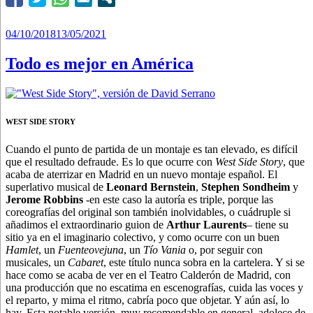
Publicado
04/10/2018
13/05/2021
el
Todo es mejor en América
WEST SIDE STORY
Cuando el punto de partida de un montaje es tan elevado, es difícil
que el resultado defraude. Es lo que ocurre con
West Side Story
, que
acaba de aterrizar en Madrid en un nuevo montaje español. El
superlativo musical de
Leonard Bernstein
,
Stephen Sondheim
y
Jerome Robbins
-en este caso la autoría es triple, porque las
coreografías del original son también inolvidables, o cuádruple si
añadimos el extraordinario guion de
Arthur Laurents
– tiene su
sitio ya en el imaginario colectivo, y como ocurre con un buen
Hamlet
, un
Fuenteovejuna
, un
Tío Vania
o, por seguir con
musicales, un
Cabaret
, este título nunca sobra en la cartelera. Y si se
hace como se acaba de ver en el Teatro Calderón de Madrid, con
una producción que no escatima en escenografías, cuida las voces y
el reparto, y mima el ritmo, cabría poco que objetar. Y aún así, lo
hay. Esta notable versión, muy recomendable en general, adolece de