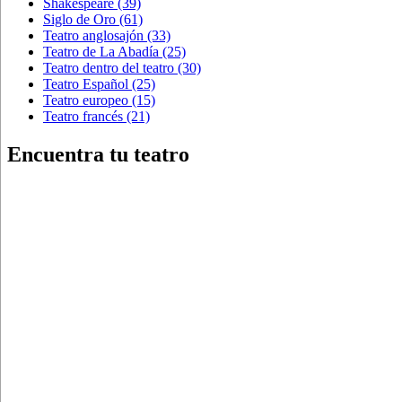
Shakespeare
(39)
Siglo de Oro
(61)
Teatro anglosajón
(33)
Teatro de La Abadía
(25)
Teatro dentro del teatro
(30)
Teatro Español
(25)
Teatro europeo
(15)
Teatro francés
(21)
Encuentra tu teatro