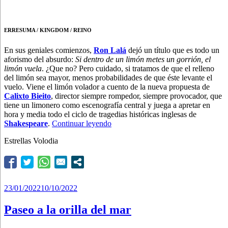
ERRESUMA / KINGDOM / REINO
En sus geniales comienzos,
Ron Lalá
dejó un título que es todo un
aforismo del absurdo:
Si dentro de un limón metes un gorrión, el
limón vuela
. ¿Que no? Pero cuidado, si tratamos de que el relleno
del limón sea mayor, menos probabilidades de que éste levante el
vuelo. Viene el limón volador a cuento de la nueva propuesta de
Calixto Bieito
, director siempre rompedor, siempre provocador, que
tiene un limonero como escenografía central y juega a apretar en
hora y media todo el ciclo de tragedias históricas inglesas de
“Ni
Shakespeare
.
Continuar leyendo
Shakespeare,
Estrellas Volodia
ni
limoná”
Publicado
23/01/2022
10/10/2022
el
Paseo a la orilla del mar