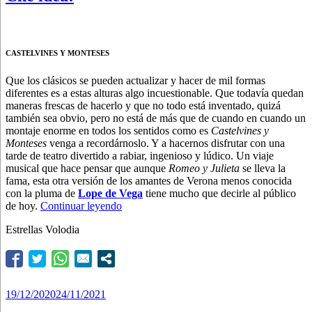
CASTELVINES Y MONTESES
Que los clásicos se pueden actualizar y hacer de mil formas
diferentes es a estas alturas algo incuestionable. Que todavía quedan
maneras frescas de hacerlo y que no todo está inventado, quizá
también sea obvio, pero no está de más que de cuando en cuando un
montaje enorme en todos los sentidos como es
Castelvines y
Monteses
venga a recordárnoslo. Y a hacernos disfrutar con una
tarde de teatro divertido a rabiar, ingenioso y lúdico. Un viaje
musical que hace pensar que aunque
Romeo y Julieta
se lleva la
fama, esta otra versión de los amantes de Verona menos conocida
con la pluma de
Lope de Vega
tiene mucho que decirle al público
“Che
de hoy.
Continuar leyendo
idea!”
Estrellas Volodia
Publicado
19/12/2020
24/11/2021
el