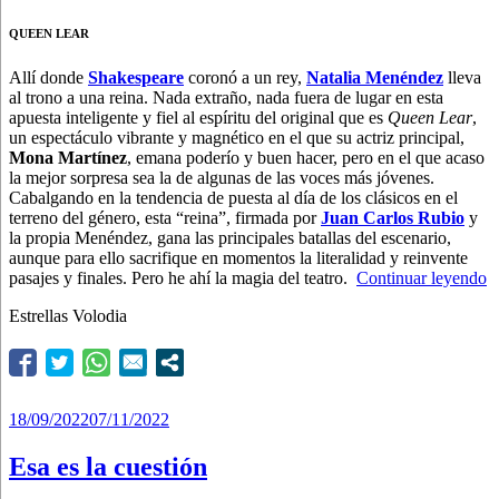
QUEEN LEAR
Allí donde
Shakespeare
coronó a un rey,
Natalia Menéndez
lleva
al trono a una reina. Nada extraño, nada fuera de lugar en esta
apuesta inteligente y fiel al espíritu del original que es
Queen Lear
,
un espectáculo vibrante y magnético en el que su actriz principal,
Mona Martínez
, emana poderío y buen hacer, pero en el que acaso
la mejor sorpresa sea la de algunas de las voces más jóvenes.
Cabalgando en la tendencia de puesta al día de los clásicos en el
terreno del género, esta “reina”, firmada por
Juan Carlos Rubio
y
la propia Menéndez, gana las principales batallas del escenario,
aunque para ello sacrifique en momentos la literalidad y reinvente
“
pasajes y finales. Pero he ahí la magia del teatro.
Continuar leyendo
v
Estrellas Volodia
a
la
R
Publicado
18/09/2022
07/11/2022
el
Esa es la cuestión