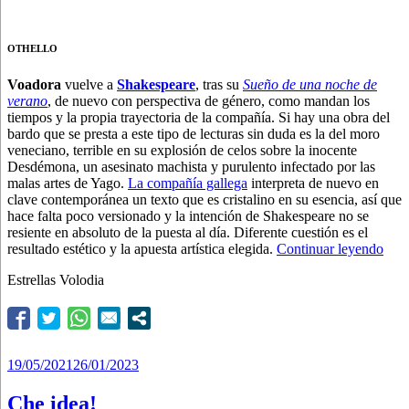
OTHELLO
Voadora
vuelve a
Shakespeare
, tras su
Sueño de una noche de
verano
, de nuevo con perspectiva de género, como mandan los
tiempos y la propia trayectoria de la compañía. Si hay una obra del
bardo que se presta a este tipo de lecturas sin duda es la del moro
veneciano, terrible en su explosión de celos sobre la inocente
Desdémona, un asesinato machista y purulento infectado por las
malas artes de Yago.
La compañía gallega
interpreta de nuevo en
clave contemporánea un texto que es cristalino en su esencia, así que
hace falta poco versionado y la intención de Shakespeare no se
resiente en absoluto de la puesta al día. Diferente cuestión es el
“Ven
resultado estético y la apuesta artística elegida.
Continuar leyendo
en
Estrellas Volodia
acq
alta”
Publicado
19/05/2021
26/01/2023
el
Che idea!