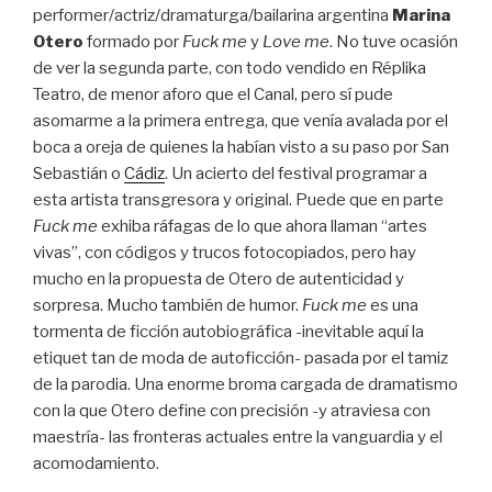
performer/actriz/dramaturga/bailarina argentina
Marina
Otero
formado por
Fuck me
y
Love me
. No tuve ocasión
de ver la segunda parte, con todo vendido en Réplika
Teatro, de menor aforo que el Canal, pero sí pude
asomarme a la primera entrega, que venía avalada por el
boca a oreja de quienes la habían visto a su paso por San
Sebastián o
Cádiz
. Un acierto del festival programar a
esta artista transgresora y original. Puede que en parte
Fuck me
exhiba ráfagas de lo que ahora llaman “artes
vivas”, con códigos y trucos fotocopiados, pero hay
mucho en la propuesta de Otero de autenticidad y
sorpresa. Mucho también de humor.
Fuck me
es una
tormenta de ficción autobiográfica -inevitable aquí la
etiquet tan de moda de autoficción- pasada por el tamiz
de la parodia. Una enorme broma cargada de dramatismo
con la que Otero define con precisión -y atraviesa con
maestría- las fronteras actuales entre la vanguardia y el
acomodamiento.