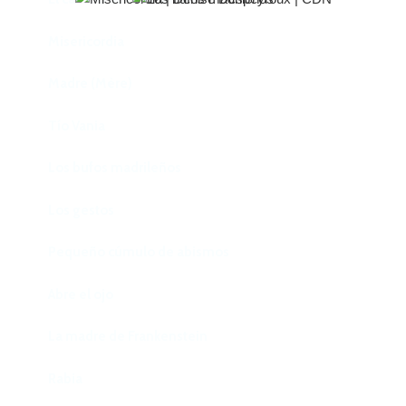
Misericordia
Madre (Mère)
Tío Vania
Los bufos madrileños
Los gestos
Pequeño cúmulo de abismos
Abre el ojo
La madre de Frankenstein
Rabia