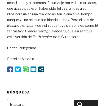
acantilados y a tabernas. Es un viaje por vidas marcadas,
que acaso pudieron haber sido felices, unidas a su
idiosincrasia en una realidad no tan lejana en el tiempo
aunque ya no retrate a la Irlanda de hoy. Pero el país de
Bailando en Lughnasa
sin duda tuvo personajes como
El
fantástico Francis Hardy, curandero
, que así se titula
esta versión de
Faith healer
de la Guindalera.
“Tres
Continuar leyendo
versiones
Estrellas Volodia
de
la
vida”
BÚSQUEDA
Buscar
Buscar