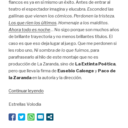
flancos es ya en sí mismo un éxito. Antes de entrar al
teatro el espectador imagina y elucubra.
Esconded las
gallinas que vienen los cómicos
.
Perdonen la tristeza
.
Los que ríen los últimos
.
Homenaje a los malditos
.
Ahora todo es noche
… No sigo porque son muchos años
de brillante trayectoria y no menos brillantes títulos. El
caso es que eso deja lugar al juego. Que me perdonen si
les robo uno,
Ni sombra de lo que fuimos
, para
parafrasearlo al hilo de este montaje que no es
producción de La Zaranda, sino de
La Extinta Poética
,
pero que lleva la firma de
Eusebio Calonge
y
Paco de
la Zaranda
en la autoría y la dirección.
“Ni
Continuar leyendo
sombra
Estrellas Volodia
de
lo
que
son”