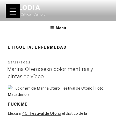
Saltar
VOLODIA
al
Teatro | Crítica | Cambio
contenido
Menú
ETIQUETA:
ENFERMEDAD
PUBLICADO
23/11/2022
EL
Marina Otero: sexo, dolor, mentiras y
cintas de vídeo
FUCK ME
Llega al
40º Festival de Otoño
el díptico de la