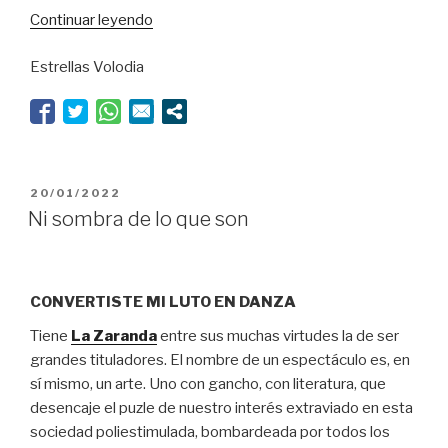
“Marina
Continuar leyendo
Otero:
Estrellas Volodia
sexo,
dolor,
mentiras
y
cintas
de
PUBLICADO
20/01/2022
vídeo”
EL
Ni sombra de lo que son
CONVERTISTE MI LUTO EN DANZA
Tiene
La Zaranda
entre sus muchas virtudes la de ser
grandes tituladores. El nombre de un espectáculo es, en
sí mismo, un arte. Uno con gancho, con literatura, que
desencaje el puzle de nuestro interés extraviado en esta
sociedad poliestimulada, bombardeada por todos los