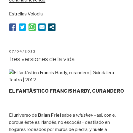
Continuar leyendo
hay
Estrellas Volodia
dolor”
PUBLICADO
07/04/2012
EL
Tres versiones de la vida
EL FANTÁSTICO FRANCIS HARDY, CURANDERO
El universo de
Brian Friel
sabe a
whiskey
–así, con e,
porque éste es irlandés, no escocés– destilado en
hogares rodeados por muros de piedra, y huele a