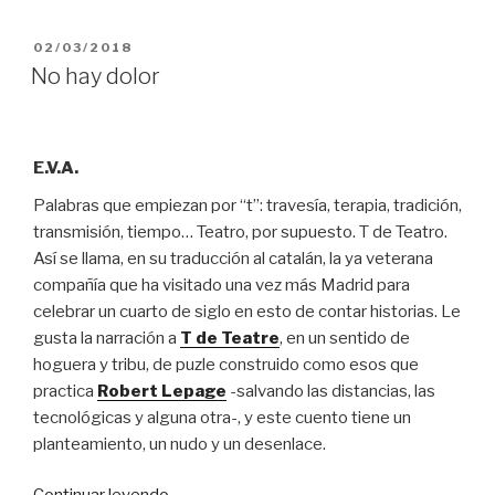
PUBLICADO
02/03/2018
EL
No hay dolor
E.V.A.
Palabras que empiezan por “t”: travesía, terapia, tradición,
transmisión, tiempo… Teatro, por supuesto. T de Teatro.
Así se llama, en su traducción al catalán, la ya veterana
compañía que ha visitado una vez más Madrid para
celebrar un cuarto de siglo en esto de contar historias. Le
gusta la narración a
T de Teatre
, en un sentido de
hoguera y tribu, de puzle construido como esos que
practica
Robert Lepage
-salvando las distancias, las
tecnológicas y alguna otra-, y este cuento tiene un
planteamiento, un nudo y un desenlace.
“No