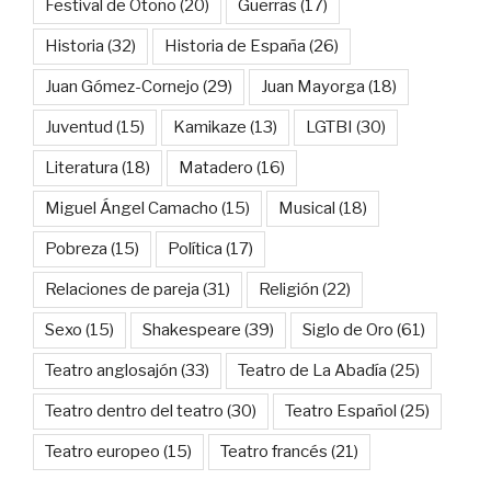
Festival de Otoño
(20)
Guerras
(17)
Historia
(32)
Historia de España
(26)
Juan Gómez-Cornejo
(29)
Juan Mayorga
(18)
Juventud
(15)
Kamikaze
(13)
LGTBI
(30)
Literatura
(18)
Matadero
(16)
Miguel Ángel Camacho
(15)
Musical
(18)
Pobreza
(15)
Política
(17)
Relaciones de pareja
(31)
Religión
(22)
Sexo
(15)
Shakespeare
(39)
Siglo de Oro
(61)
Teatro anglosajón
(33)
Teatro de La Abadía
(25)
Teatro dentro del teatro
(30)
Teatro Español
(25)
Teatro europeo
(15)
Teatro francés
(21)