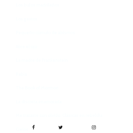
Los bufos madrileños
Los gestos
Pequeño cúmulo de abismos
Abre el ojo
La madre de Frankenstein
Rabia
The Book of Mormon
La discreta enamorada
Me trataste con olvido. Clásicas en rebeldía
Facebook
Twitter
Instagram
Cielos