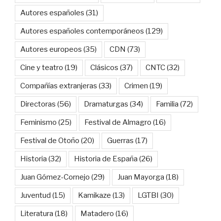
Autores españoles
(31)
Autores españoles contemporáneos
(129)
Autores europeos
(35)
CDN
(73)
Cine y teatro
(19)
Clásicos
(37)
CNTC
(32)
Compañías extranjeras
(33)
Crimen
(19)
Directoras
(56)
Dramaturgas
(34)
Familia
(72)
Feminismo
(25)
Festival de Almagro
(16)
Festival de Otoño
(20)
Guerras
(17)
Historia
(32)
Historia de España
(26)
Juan Gómez-Cornejo
(29)
Juan Mayorga
(18)
Juventud
(15)
Kamikaze
(13)
LGTBI
(30)
Literatura
(18)
Matadero
(16)