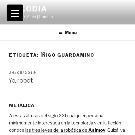
Saltar
VOLODIA
al
Teatro | Crítica | Cambio
contenido
Menú
ETIQUETA:
ÍÑIGO GUARDAMINO
PUBLICADO
26/05/2019
EL
Yo, robot
METÁLICA
A estas alturas del siglo XXI cualquier persona
mínimamente interesada en la tecnología y en la ficción
conoce
las tres leyes de la robótica de
Asimov
. Quizá, ya