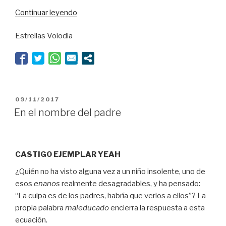
“Sintagma
Continuar leyendo
inaceptable”
Estrellas Volodia
PUBLICADO
09/11/2017
EL
En el nombre del padre
CASTIGO EJEMPLAR YEAH
¿Quién no ha visto alguna vez a un niño insolente, uno de
esos
enanos
realmente desagradables, y ha pensado:
“La culpa es de los padres, habría que verlos a ellos”? La
propia palabra
maleducado
encierra la respuesta a esta
ecuación.