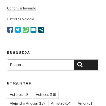
“En
Continuar leyendo
el
Estrellas Volodia
nombre
del
padre”
BÚSQUEDA
Buscar
Buscar
por:
ETIQUETAS
Actores
(18)
Actrices
(16)
Alejandro Andújar
(17)
Amistad
(14)
Amor
(51)