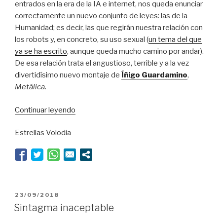
entrados en la era de la IA e internet, nos queda enunciar
correctamente un nuevo conjunto de leyes: las de la
Humanidad; es decir, las que regirán nuestra relación con
los robots y, en concreto, su uso sexual (
un tema del que
ya se ha escrito
, aunque queda mucho camino por andar).
De esa relación trata el angustioso, terrible y a la vez
divertidísimo nuevo montaje de
Íñigo Guardamino
,
Metálica.
“Yo,
Continuar leyendo
robot”
Estrellas Volodia
PUBLICADO
23/09/2018
EL
Sintagma inaceptable