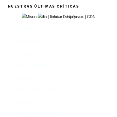
NUESTRAS ÚLTIMAS CRÍTICAS
El castillo de Lindabridis
Misericordia
Madre (Mère)
Tío Vania
Los bufos madrileños
Los gestos
Pequeño cúmulo de abismos
Abre el ojo
La madre de Frankenstein