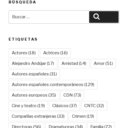
BÚSQUEDA
Buscar
Buscar
por:
ETIQUETAS
Actores
(18)
Actrices
(16)
Alejandro Andújar
(17)
Amistad
(14)
Amor
(51)
Autores españoles
(31)
Autores españoles contemporáneos
(129)
Autores europeos
(35)
CDN
(73)
Cine y teatro
(19)
Clásicos
(37)
CNTC
(32)
Compañías extranjeras
(33)
Crimen
(19)
Directoras
(56)
Dramaturgas
(34)
Familia
(72)