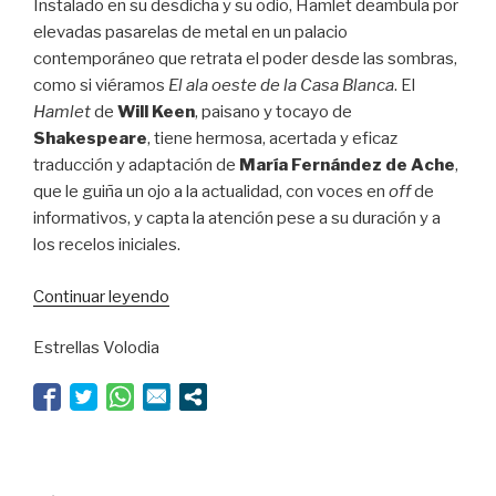
Instalado en su desdicha y su odio, Hamlet deambula por
elevadas pasarelas de metal en un palacio
contemporáneo que retrata el poder desde las sombras,
como si viéramos
El ala oeste de la Casa Blanca
. El
Hamlet
de
Will Keen
, paisano y tocayo de
Shakespeare
, tiene hermosa, acertada y eficaz
traducción y adaptación de
María Fernández de Ache
,
que le guiña un ojo a la actualidad, con voces en
off
de
informativos, y capta la atención pese a su duración y a
los recelos iniciales.
“La
Continuar leyendo
sombra
Estrellas Volodia
del
poder”