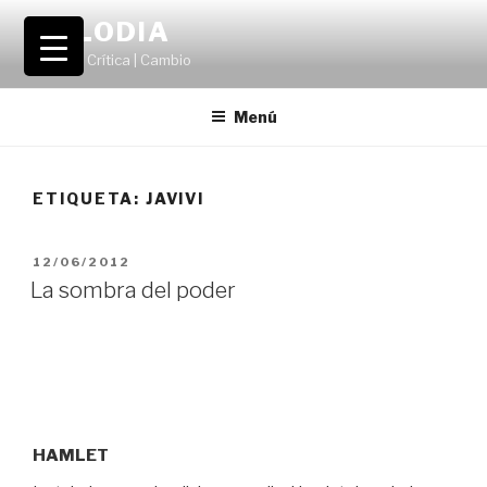
Saltar
VOLODIA
al
Teatro | Crítica | Cambio
contenido
Menú
ETIQUETA:
JAVIVI
PUBLICADO
12/06/2012
EL
La sombra del poder
HAMLET