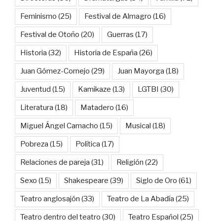
Feminismo
(25)
Festival de Almagro
(16)
Festival de Otoño
(20)
Guerras
(17)
Historia
(32)
Historia de España
(26)
Juan Gómez-Cornejo
(29)
Juan Mayorga
(18)
Juventud
(15)
Kamikaze
(13)
LGTBI
(30)
Literatura
(18)
Matadero
(16)
Miguel Ángel Camacho
(15)
Musical
(18)
Pobreza
(15)
Política
(17)
Relaciones de pareja
(31)
Religión
(22)
Sexo
(15)
Shakespeare
(39)
Siglo de Oro
(61)
Teatro anglosajón
(33)
Teatro de La Abadía
(25)
Teatro dentro del teatro
(30)
Teatro Español
(25)