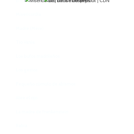
El castillo de Lindabridis
Misericordia
Madre (Mère)
Tío Vania
Los bufos madrileños
Los gestos
Pequeño cúmulo de abismos
Abre el ojo
La madre de Frankenstein
Rabia