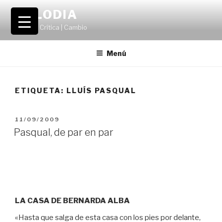
Saltar
VOLODIA
al
Teatro | Crítica | Cambio
contenido
Menú
ETIQUETA:
LLUÍS PASQUAL
PUBLICADO
11/09/2009
EL
Pasqual, de par en par
LA CASA DE BERNARDA ALBA
«Hasta que salga de esta casa con los pies por delante,