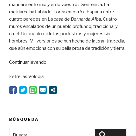
mandaré en lo mío y en lo vuestro». Sentencia. La
matriarca ha hablado. Lorca encerró a España entre
cuatro paredes en
La casa de Bernarda Alba
. Cuatro
muros encalados de un pueblo profundo, tradicional y
cruel. Un pueblo de lutos por lustros y mujeres sin
hombres. Mil versiones se han hecho de la gran tragedia,
que aún emociona con su bella prosa de tradición y tierra.
“Pasqual,
Continuar leyendo
de
Estrellas Volodia
par
en
par”
BÚSQUEDA
Buscar
Buscar