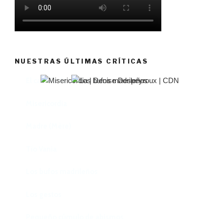
NUESTRAS ÚLTIMAS CRÍTICAS
El castillo de Lindabridis
Misericordia
Madre (Mère)
Tío Vania
Los bufos madrileños
Los gestos
Pequeño cúmulo de abismos