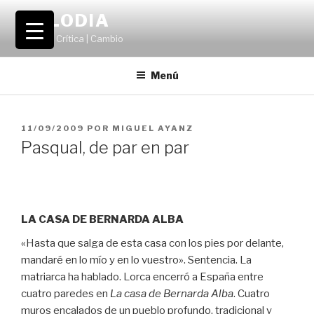
Saltar
VOLODIA
al
Teatro | Crítica | Cambio
contenido
Menú
PUBLICADO
11/09/2009
POR
MIGUEL AYANZ
EL
Pasqual, de par en par
LA CASA DE BERNARDA ALBA
«Hasta que salga de esta casa con los pies por delante,
mandaré en lo mío y en lo vuestro». Sentencia. La
matriarca ha hablado. Lorca encerró a España entre
cuatro paredes en
La casa de Bernarda Alba
. Cuatro
muros encalados de un pueblo profundo, tradicional y