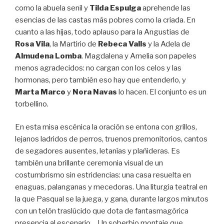
como la abuela senil y
Tilda Espulga
aprehende las
esencias de las castas más pobres como la criada. En
cuanto a las hijas, todo aplauso para la Angustias de
Rosa Vila
, la Martirio de
Rebeca Valls
y la Adela de
Almudena Lomba
. Magdalena y Amelia son papeles
menos agradecidos: no cargan con los celos y las
hormonas, pero también eso hay que entenderlo, y
Marta Marco
y
Nora Navas
lo hacen. El conjunto es un
torbellino.
En esta misa escénica la oración se entona con grillos,
lejanos ladridos de perros, truenos premonitorios, cantos
de segadores ausentes, letanías y plañideras. Es
también una brillante ceremonia visual de un
costumbrismo sin estridencias: una casa resuelta en
enaguas, palanganas y mecedoras. Una liturgia teatral en
la que Pasqual se la juega, y gana, durante largos minutos
con un telón traslúcido que dota de fantasmagórica
presencia al escenario… Un soberbio montaje que