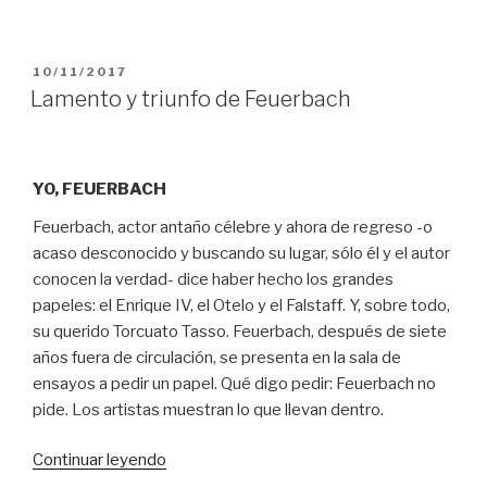
PUBLICADO
10/11/2017
EL
Lamento y triunfo de Feuerbach
YO, FEUERBACH
Feuerbach, actor antaño célebre y ahora de regreso -o
acaso desconocido y buscando su lugar, sólo él y el autor
conocen la verdad- dice haber hecho los grandes
papeles: el Enrique IV, el Otelo y el Falstaff. Y, sobre todo,
su querido Torcuato Tasso. Feuerbach, después de siete
años fuera de circulación, se presenta en la sala de
ensayos a pedir un papel. Qué digo pedir: Feuerbach no
pide. Los artistas muestran lo que llevan dentro.
“Lamento
Continuar leyendo
y