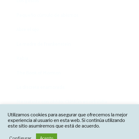
Los gestos
Pequeño cúmulo de abismos
Abre el ojo
La madre de Frankenstein
Rabia
The Book of Mormon
La discreta enamorada
Me trataste con olvido. Clásicas en rebeldía
Facebook
Twitter
Instagram
Utilizamos cookies para asegurar que ofrecemos la mejor
Cielos
experiencia al usuario en esta web. Si continúa utilizando
Correo electrónico
este sitio asumiremos que está de acuerdo.
Falsestuff. La muerte de las musas
Funciona gracias a WordPress
Configurar
Acepto