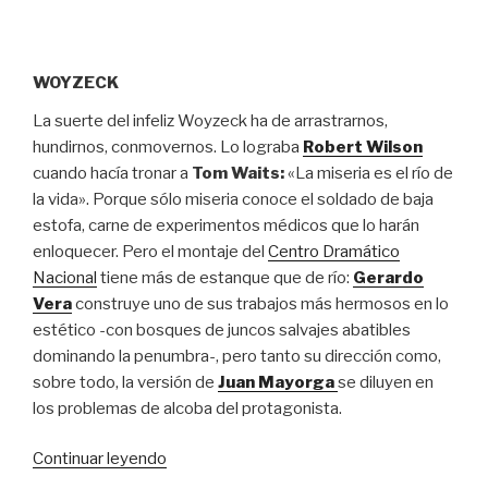
WOYZECK
La suerte del infeliz Woyzeck ha de arrastrarnos,
hundirnos, conmovernos. Lo lograba
Robert Wilson
cuando hacía tronar a
Tom Waits:
«La miseria es el río de
la vida». Porque sólo miseria conoce el soldado de baja
estofa, carne de experimentos médicos que lo harán
enloquecer. Pero el montaje del
Centro Dramático
Nacional
tiene más de estanque que de río:
Gerardo
Vera
construye uno de sus trabajos más hermosos en lo
estético -con bosques de juncos salvajes abatibles
dominando la penumbra-, pero tanto su dirección como,
sobre todo, la versión de
Juan Mayorga
se diluyen en
los problemas de alcoba del protagonista.
“Experimento
Continuar leyendo
extraviado”