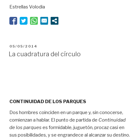
Estrellas Volodia
triunfo
de
Feuerbach”
PUBLICADO
05/05/2014
EL
La cuadratura del círculo
CONTINUIDAD DE LOS PARQUES
Dos hombres coinciden en un parque y, sin conocerse,
comienzan a hablar. El punto de partida de
Continuidad
de los parques
es formidable, juguetón, procaz casi en
sus posibilidades, y se engrandece al alcanzar su destino.