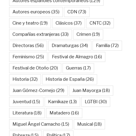
Autores españoles contemporáneos
(129)
Autores europeos
(35)
CDN
(73)
Cine y teatro
(19)
Clásicos
(37)
CNTC
(32)
Compañías extranjeras
(33)
Crimen
(19)
Directoras
(56)
Dramaturgas
(34)
Familia
(72)
Feminismo
(25)
Festival de Almagro
(16)
Festival de Otoño
(20)
Guerras
(17)
Historia
(32)
Historia de España
(26)
Juan Gómez-Cornejo
(29)
Juan Mayorga
(18)
Juventud
(15)
Kamikaze
(13)
LGTBI
(30)
Literatura
(18)
Matadero
(16)
Miguel Ángel Camacho
(15)
Musical
(18)
Pobreza
(15)
Política
(17)