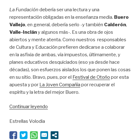
La Fundación
debería ser una lectura y una
representación obligadas en la enseñanza media.
Buero
Vallejo
, en general, debería serlo -y también
Calderón
,
Valle-Inclán
y algunos más-. Es una obra de ojos
abiertos y mente atenta. Como nuestros responsables
de Cultura y Educación prefieren dedicarse a colaborar
en la asfixia de ambas, vía impuestos, últimamente, y
planes educativos desquiciados (eso ya desde hace
décadas), son esfuerzos aislados los que ponen las cosas
en su sitio. Bravo, pues, por el
Festival de Otoño
por esta
apuesta y por
La Joven Compañía
por recuperar el
espíritu y la letra del mejor Buero.
“Cuando
Continuar leyendo
Buero
Estrellas Volodia
descifró
Matrix”