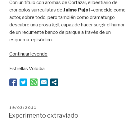
Con un título con aromas de Cortázar, el bestiario de
cronopios surrealistas de
Jaime Pujol
–conocido como
actor, sobre todo, pero también como dramaturgo–
descubre una prosa ágil, capaz de hacer surgir el humor
de un recurrente banco de parque a través de un
esquema episódico.
“La
Continuar leyendo
cuadratura
Estrellas Volodia
del
círculo”
PUBLICADO
19/03/2011
EL
Experimento extraviado