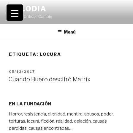
Saltar
VOLODIA
al
Teatro | Crítica | Cambio
contenido
Menú
ETIQUETA:
LOCURA
PUBLICADO
05/12/2017
EL
Cuando Buero descifró Matrix
EN LA FUNDACIÓN
Horror, resistencia, dignidad, mentira, abusos, poder,
torturas, locura, ficción, realidad, delación, causas
perdidas, causas encontradas…