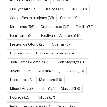
Autores europeos
(35)
CDN
(73)
Cine y teatro
(19)
Clásicos
(37)
CNTC
(32)
Compañías extranjeras
(33)
Crimen
(19)
Directoras
(56)
Dramaturgas
(34)
Familia
(72)
Feminismo
(25)
Festival de Almagro
(16)
Festival de Otoño
(20)
Guerras
(17)
Historia
(32)
Historia de España
(26)
Juan Gómez-Cornejo
(29)
Juan Mayorga
(18)
Juventud
(15)
Kamikaze
(13)
LGTBI
(30)
Literatura
(18)
Matadero
(16)
Miguel Ángel Camacho
(15)
Musical
(18)
Pobreza
(15)
Política
(17)
Relaciones de pareja
(31)
Religión
(22)