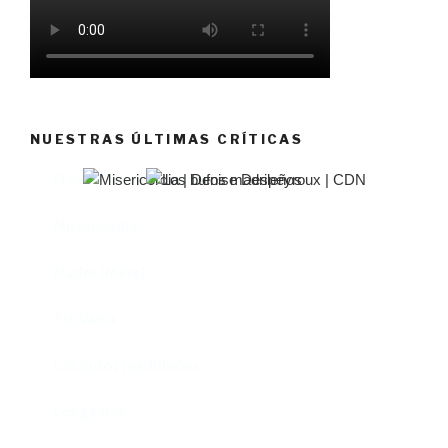
NUESTRAS ÚLTIMAS CRÍTICAS
El castillo de Lindabridis
Misericordia
Madre (Mère)
Tío Vania
Los bufos madrileños
Los gestos