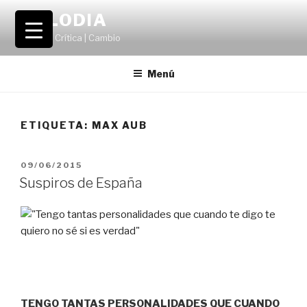
Saltar
VOLODIA
al
Teatro | Crítica | Cambio
contenido
Menú
ETIQUETA:
MAX AUB
PUBLICADO
09/06/2015
EL
Suspiros de España
TENGO TANTAS PERSONALIDADES QUE CUANDO