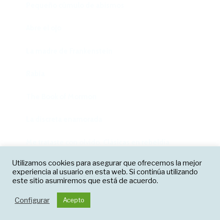
Pequeño cúmulo de abismos
Abre el ojo
La madre de Frankenstein
Rabia
The Book of Mormon
La discreta enamorada
Me trataste con olvido. Clásicas en rebeldía
Facebook
Twitter
Instagram
Utilizamos cookies para asegurar que ofrecemos la mejor
Cielos
experiencia al usuario en esta web. Si continúa utilizando
Correo electrónico
este sitio asumiremos que está de acuerdo.
Falsestuff. La muerte de las musas
Funciona gracias a WordPress
Configurar
Acepto