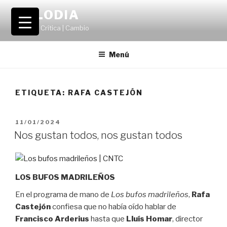
Saltar
VOLODIA
al
Teatro | Crítica | Cambio
contenido
Menú
ETIQUETA:
RAFA CASTEJÓN
PUBLICADO
11/01/2024
EL
Nos gustan todos, nos gustan todos
LOS BUFOS MADRILEÑOS
En el programa de mano de
Los bufos madrileños
,
Rafa
Castejón
confiesa que no había oído hablar de
Francisco Arderius
hasta que
Lluís Homar
, director