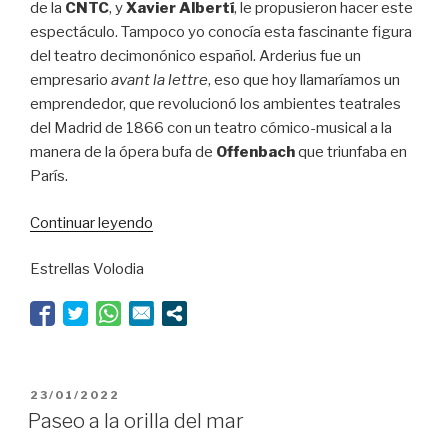
de la
CNTC
, y
Xavier Albertí
, le propusieron hacer este
espectáculo. Tampoco yo conocía esta fascinante figura
del teatro decimonónico español. Arderius fue un
empresario
avant la lettre
, eso que hoy llamaríamos un
emprendedor, que revolucionó los ambientes teatrales
del Madrid de 1866 con un teatro cómico-musical a la
manera de la ópera bufa de
Offenbach
que triunfaba en
París.
“Nos
Continuar leyendo
gustan
Estrellas Volodia
todos,
nos
gustan
todos”
PUBLICADO
23/01/2022
EL
Paseo a la orilla del mar