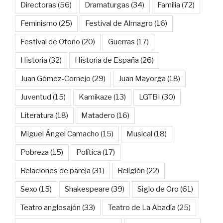
Directoras
(56)
Dramaturgas
(34)
Familia
(72)
Feminismo
(25)
Festival de Almagro
(16)
Festival de Otoño
(20)
Guerras
(17)
Historia
(32)
Historia de España
(26)
Juan Gómez-Cornejo
(29)
Juan Mayorga
(18)
Juventud
(15)
Kamikaze
(13)
LGTBI
(30)
Literatura
(18)
Matadero
(16)
Miguel Ángel Camacho
(15)
Musical
(18)
Pobreza
(15)
Política
(17)
Relaciones de pareja
(31)
Religión
(22)
Sexo
(15)
Shakespeare
(39)
Siglo de Oro
(61)
Teatro anglosajón
(33)
Teatro de La Abadía
(25)