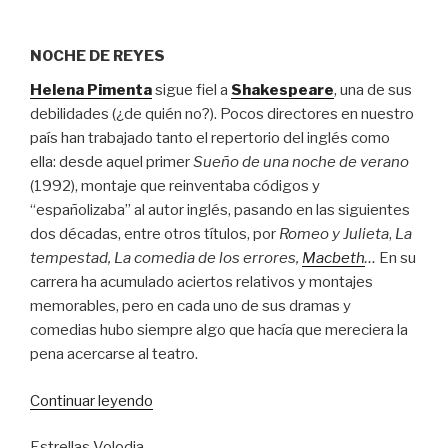
NOCHE DE REYES
Helena Pimenta
sigue fiel a
Shakespeare
, una de sus
debilidades (¿de quién no?). Pocos directores en nuestro
país han trabajado tanto el repertorio del inglés como
ella: desde aquel primer
Sueño de una noche de verano
(1992), montaje que reinventaba códigos y
“españolizaba” al autor inglés, pasando en las siguientes
dos décadas, entre otros títulos, por
Romeo y Julieta
,
La
tempestad,
La comedia de los errores,
Macbeth
…
En su
carrera ha acumulado aciertos relativos y montajes
memorables, pero en cada uno de sus dramas y
comedias hubo siempre algo que hacía que mereciera la
pena acercarse al teatro.
“Paseo
Continuar leyendo
a
Estrellas Volodia
la