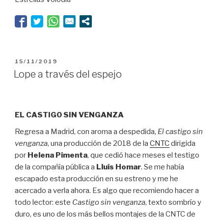
orilla
del
mar”
PUBLICADO
15/11/2019
EL
Lope a través del espejo
EL CASTIGO SIN VENGANZA
Regresa a Madrid, con aroma a despedida,
El castigo sin
venganza
, una producción de 2018 de la
CNTC
dirigida
por
Helena Pimenta
, que cedió hace meses el testigo
de la compañía pública a
Lluís Homar
. Se me había
escapado esta producción en su estreno y me he
acercado a verla ahora. Es algo que recomiendo hacer a
todo lector: este
Castigo sin venganza
, texto sombrío y
duro, es uno de los más bellos montajes de la CNTC de