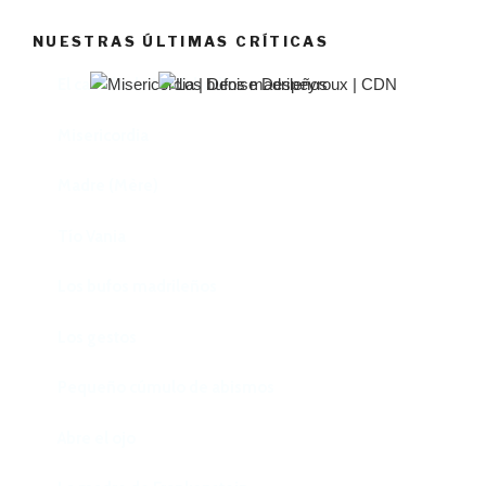
NUESTRAS ÚLTIMAS CRÍTICAS
El castillo de Lindabridis
Misericordia
Madre (Mère)
Tío Vania
Los bufos madrileños
Los gestos
Pequeño cúmulo de abismos
Abre el ojo