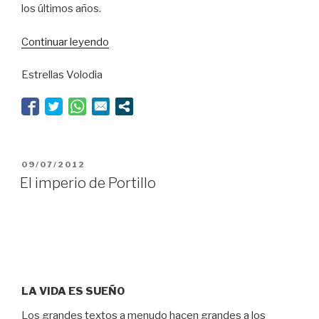
los últimos años.
“Lope
Continuar leyendo
a
Estrellas Volodia
través
del
espejo”
PUBLICADO
09/07/2012
EL
El imperio de Portillo
LA VIDA ES SUEÑO
Los grandes textos a menudo hacen grandes a los