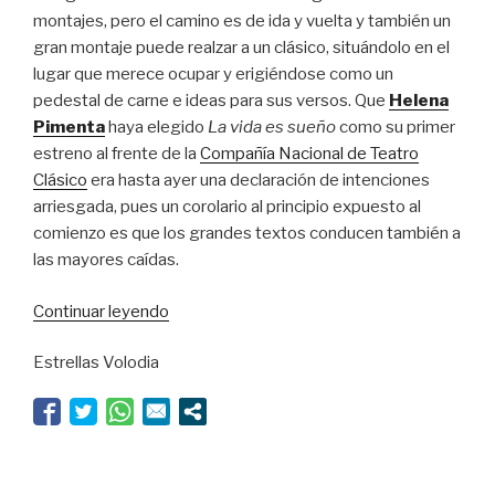
montajes, pero el camino es de ida y vuelta y también un
gran montaje puede realzar a un clásico, situándolo en el
lugar que merece ocupar y erigiéndose como un
pedestal de carne e ideas para sus versos. Que
Helena
Pimenta
haya elegido
La vida es sueño
como su primer
estreno al frente de la
Compañía Nacional de Teatro
Clásico
era hasta ayer una declaración de intenciones
arriesgada, pues un corolario al principio expuesto al
comienzo es que los grandes textos conducen también a
las mayores caídas.
“El
Continuar leyendo
imperio
Estrellas Volodia
de
Portillo”