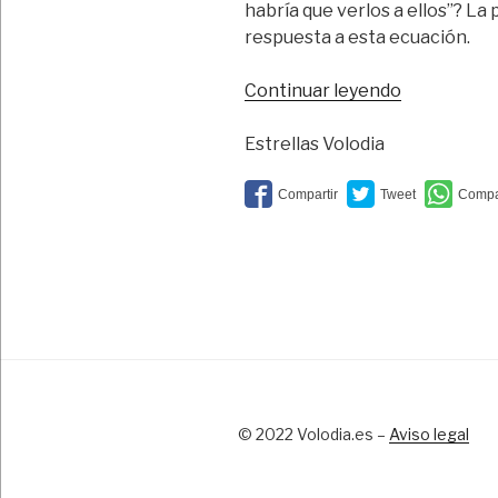
habría que verlos a ellos”? La
respuesta a esta ecuación.
“En
Continuar leyendo
el
nombre
Estrellas Volodia
del
padre”
© 2022 Volodia.es –
Aviso legal