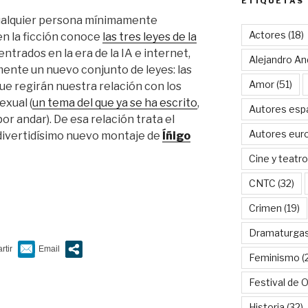
ETIQUETAS
 cualquier persona mínimamente
Actores
(18)
en la ficción conoce
las tres leyes de la
 entrados en la era de la IA e internet,
Alejandro An
ente un nuevo conjunto de leyes: las
Amor
(51)
que regirán nuestra relación con los
exual (
un tema del que ya se ha escrito
,
Autores esp
 andar). De esa relación trata el
Autores eur
z divertidísimo nuevo montaje de
Íñigo
Cine y teatro
CNTC
(32)
Crimen
(19)
Dramaturga
Feminismo
(
Festival de 
Historia
(32)