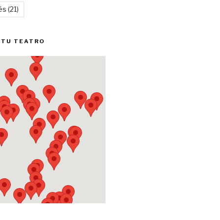
és
(21)
 TU TEATRO