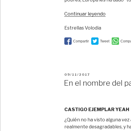
“Sintagma
Continuar leyendo
inaceptabl
Estrellas Volodia
PUBLICADO
09/11/2017
EL
En el nombre del p
CASTIGO EJEMPLAR YEAH
¿Quién no ha visto alguna vez 
realmente desagradables, y ha