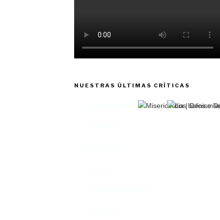
NUESTRAS ÚLTIMAS CRÍTICAS
El castillo de Lindabridis
Misericordia
Madre (Mère)
Tío Vania
Los bufos madrileños
Los gestos