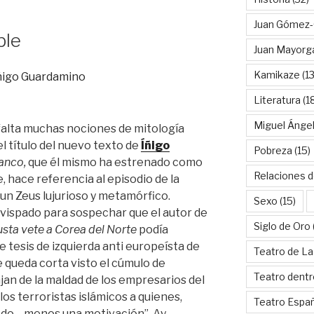
Juan Gómez-
ble
Juan Mayorg
Kamikaze
(13
Literatura
(1
Miguel Ánge
falta muchas nociones de mitología
 el título del nuevo texto de
Íñigo
Pobreza
(15)
anco,
que él mismo ha estrenado como
Relaciones d
 hace referencia al episodio de la
un Zeus lujurioso y metamórfico.
Sexo
(15)
vispado para sospechar que el autor de
Siglo de Oro
 gusta vete a Corea del Norte
podía
 tesis de izquierda anti europeísta de
Teatro de La
e queda corta visto el cúmulo de
Teatro dentr
an de la maldad de los empresarios del
los terroristas islámicos a quienes,
Teatro Espa
todo… menos una motivación”. Ay…