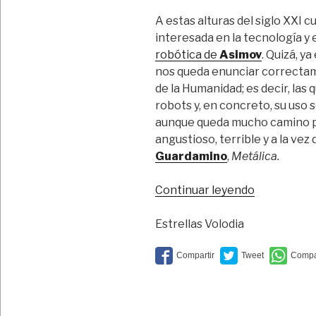
A estas alturas del siglo XXI
interesada en la tecnología y 
robótica de
Asimov
. Quizá, ya
nos queda enunciar correctam
de la Humanidad; es decir, las 
robots y, en concreto, su uso s
aunque queda mucho camino por
angustioso, terrible y a la ve
Guardamino
,
Metálica.
“Yo,
Continuar leyendo
robot”
Estrellas Volodia