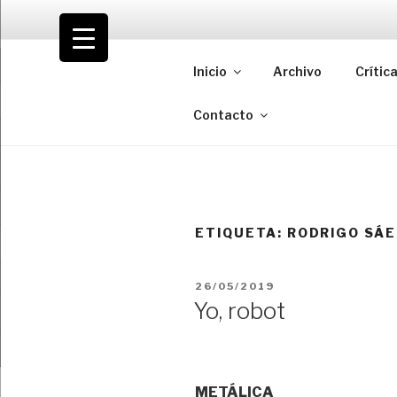
Saltar
al
VOLODIA
contenido
Inicio
Archivo
Crític
Teatro | Crítica | Cambio
Contacto
ETIQUETA:
RODRIGO SÁE
PUBLICADO
26/05/2019
EL
Yo, robot
METÁLICA