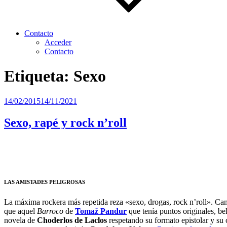
Contacto
Acceder
Contacto
Etiqueta:
Sexo
Publicado
14/02/2015
14/11/2021
el
Sexo, rapé y rock n’roll
LAS AMISTADES PELIGROSAS
La máxima rockera más repetida reza «sexo, drogas, rock n’roll». Camb
que aquel
Barroco
de
Tomaž Pandur
que tenía puntos originales, be
novela de
Choderlos de Laclos
respetando su formato epistolar y su 