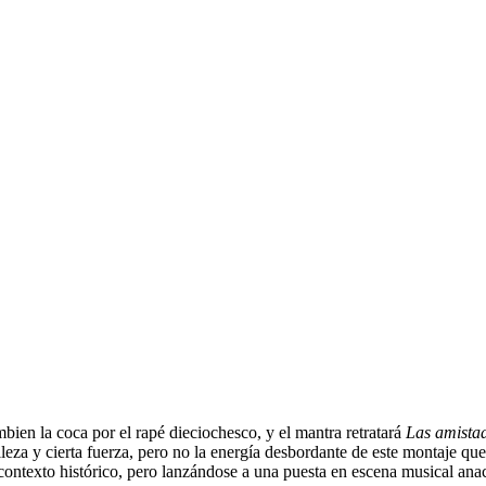
ien la coca por el rapé dieciochesco, y el mantra retratará
Las amistad
lleza y cierta fuerza, pero no la energía desbordante de este montaje qu
contexto histórico, pero lanzándose a una puesta en escena musical anacr