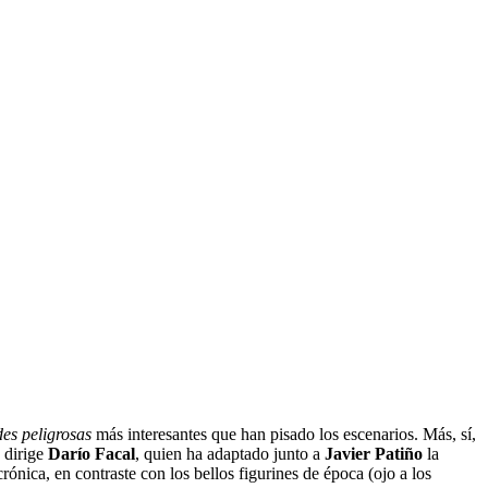
es peligrosas
más interesantes que han pisado los escenarios. Más, sí,
e dirige
Darío Facal
, quien ha adaptado junto a
Javier Patiño
la
ónica, en contraste con los bellos figurines de época (ojo a los