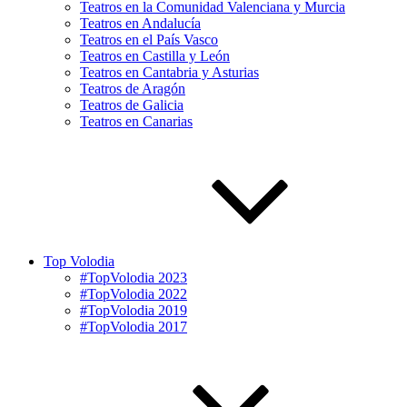
Teatros en la Comunidad Valenciana y Murcia
Teatros en Andalucía
Teatros en el País Vasco
Teatros en Castilla y León
Teatros en Cantabria y Asturias
Teatros de Aragón
Teatros de Galicia
Teatros en Canarias
Top Volodia
#TopVolodia 2023
#TopVolodia 2022
#TopVolodia 2019
#TopVolodia 2017