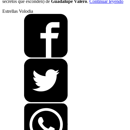
“Se
secretos que esconden) de
Guadalupe Valero
.
Continuar leyendo
rap
Estrellas Volodia
y
roc
n’ro