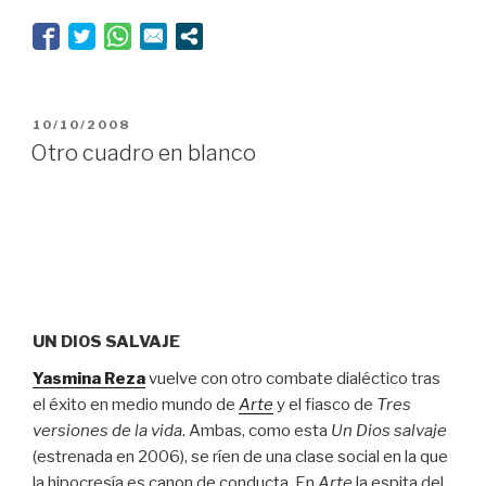
emperador”
PUBLICADO
10/10/2008
EL
Otro cuadro en blanco
UN DIOS SALVAJE
Yasmina Reza
vuelve con otro combate dialéctico tras
el éxito en medio mundo de
Arte
y el fiasco de
Tres
versiones de la vida
. Ambas, como esta
Un Dios salvaje
(estrenada en 2006), se ríen de una clase social en la que
la hipocresía es canon de conducta. En
Arte
la espita del