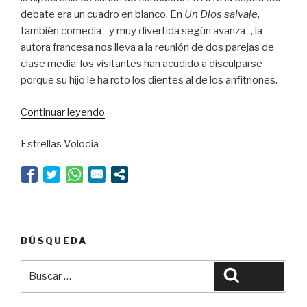
debate era un cuadro en blanco. En
Un Dios salvaje
,
también comedia –y muy divertida según avanza–, la
autora francesa nos lleva a la reunión de dos parejas de
clase media: los visitantes han acudido a disculparse
porque su hijo le ha roto los dientes al de los anfitriones.
“Otro
Continuar leyendo
cuadro
Estrellas Volodia
en
blanco”
BÚSQUEDA
Buscar
Buscar
por: