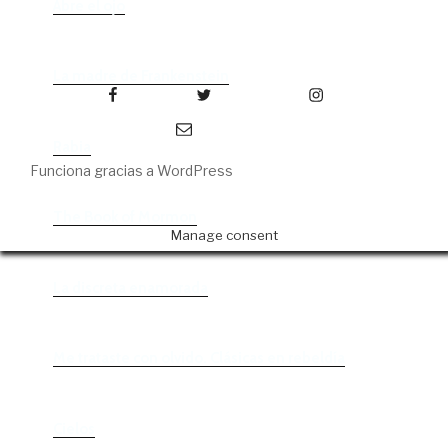
Abre el ojo
La madre de Frankenstein
Facebook
Twitter
Instagram
Correo electrónico
Rabia
Funciona gracias a WordPress
The Book of Mormon
Manage consent
La discreta enamorada
Me trataste con olvido. Clásicas en rebeldía
Cielos