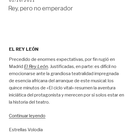
PUBLICADO
01/10/2011
EL
Rey, pero no emperador
EL REY LEÓN
Precedido de enormes expectativas, por fin rugió en
Madrid
El Rey León
. Justificadas, en parte: es difícil no
emocionarse ante la grandiosa teatralidad impregnada
de esencia africana del arranque de este musical: los
quince minutos de «El ciclo vital» resumen la aventura
iniciática del protagonista y merecen por sí solos estar en
la historia del teatro.
“Rey,
Continuar leyendo
pero
Estrellas Volodia
no