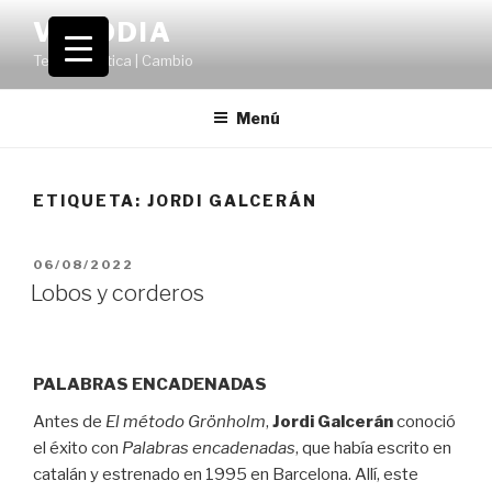
Saltar
VOLODIA
al
Teatro | Crítica | Cambio
contenido
Menú
ETIQUETA:
JORDI GALCERÁN
PUBLICADO
06/08/2022
EL
Lobos y corderos
PALABRAS ENCADENADAS
Antes de
El método Grönholm
,
Jordi Galcerán
conoció
el éxito con
Palabras encadenadas
, que había escrito en
catalán y estrenado en 1995 en Barcelona. Allí, este