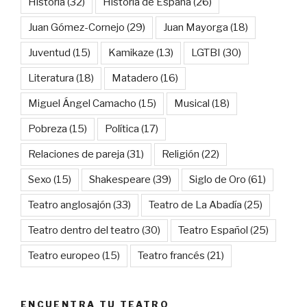
Historia
(32)
Historia de España
(26)
Juan Gómez-Cornejo
(29)
Juan Mayorga
(18)
Juventud
(15)
Kamikaze
(13)
LGTBI
(30)
Literatura
(18)
Matadero
(16)
Miguel Ángel Camacho
(15)
Musical
(18)
Pobreza
(15)
Política
(17)
Relaciones de pareja
(31)
Religión
(22)
Sexo
(15)
Shakespeare
(39)
Siglo de Oro
(61)
Teatro anglosajón
(33)
Teatro de La Abadía
(25)
Teatro dentro del teatro
(30)
Teatro Español
(25)
Teatro europeo
(15)
Teatro francés
(21)
ENCUENTRA TU TEATRO