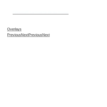
Falsestuff. La muerte de las musas
Overlays
Previous
Next
Previous
Next