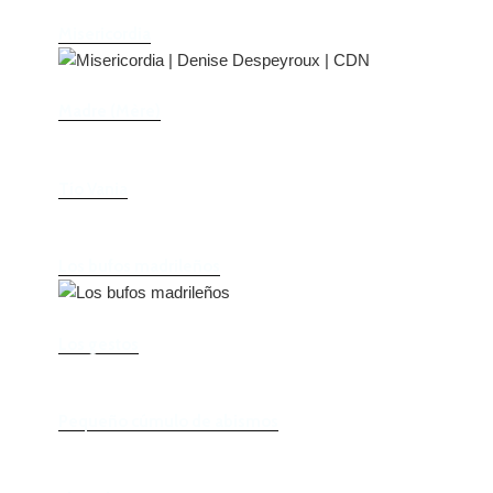
Misericordia
Madre (Mère)
Tío Vania
Los bufos madrileños
Los gestos
Pequeño cúmulo de abismos