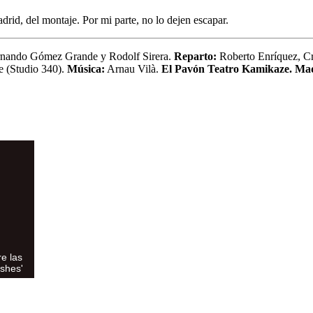
rid, del montaje. Por mi parte, no lo dejen escapar.
nando Gómez Grande y Rodolf Sirera.
Reparto:
Roberto Enríquez, Cr
e (Studio 340).
Música:
Arnau Vilà.
El Pavón Teatro Kamikaze. Ma
e las
ashes'