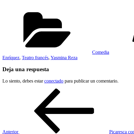
Categorías
Comedia
Enríquez
,
Teatro francés
,
Yasmina Reza
Deja una respuesta
Lo siento, debes estar
conectado
para publicar un comentario.
Navegación
Entrada
anterior:
de
entradas
Anterior
Picaresca co