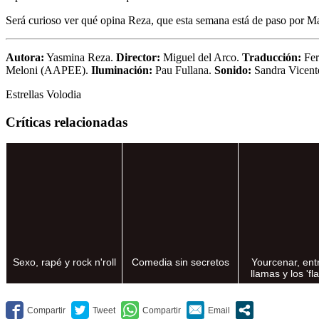
Será curioso ver qué opina Reza, que esta semana está de paso por Mad
Autora:
Yasmina Reza.
Director:
Miguel del Arco.
Traducción:
Fer
Meloni (AAPEE).
Iluminación:
Pau Fullana.
Sonido:
Sandra Vicent
Estrellas Volodia
Críticas relacionadas
Sexo, rapé y rock n'roll
Comedia sin secretos
Yourcenar, entr
llamas y los 'fl