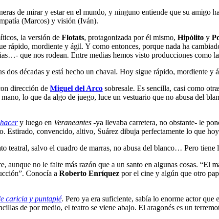
neras de mirar y estar en el mundo, y ninguno entiende que su amigo 
patía (Marcos) y visión (Iván).
íticos, la versión de
Flotats
, protagonizada por él mismo,
Hipólito
y
P
gue rápido, mordiente y ágil. Y como entonces, porque nada ha cambiado
literarias…- que nos rodean. Entre medias hemos visto producciones como 
stas dos décadas y está hecho un chaval. Hoy sigue rápido, mordiente y
con dirección de
Miguel del Arco
sobresale. Es sencilla, casi como otr
n mano, lo que da algo de juego, luce un vestuario que no abusa del bl
 hacer
y luego en
Veraneantes
-ya llevaba carretera, no obstante- le po
to. Estirado, convencido, altivo, Suárez dibuja perfectamente lo que ho
to teatral, salvo el cuadro de marras, no abusa del blanco… Pero tiene l
re, aunque no le falte más razón que a un santo en algunas cosas. “El m
trucción”. Conocía a
Roberto Enríquez
por el cine y algún que otro pap
e caricia y puntapié
. Pero ya era suficiente, sabía lo enorme actor que
cillas de por medio, el teatro se viene abajo. El aragonés es un terremo