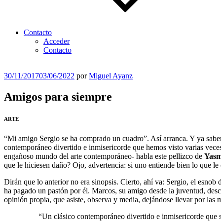
Contacto
Acceder
Contacto
Publicado
30/11/2017
03/06/2022
por
Miguel Ayanz
el
Amigos para siempre
ARTE
“Mi amigo Sergio se ha comprado un cuadro”. Así arranca. Y ya saben el
contemporáneo divertido e inmisericorde que hemos visto varias veces
engañoso mundo del arte contemporáneo- habla este pellizco de
Yasm
que le hiciesen daño? Ojo, advertencia: si uno entiende bien lo que l
Dirán que lo anterior no era sinopsis. Cierto, ahí va: Sergio, el esno
ha pagado un pastón por él. Marcos, su amigo desde la juventud, descreí
opinión propia, que asiste, observa y media, dejándose llevar por las
“Un clásico contemporáneo divertido e inmisericorde que 