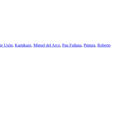
ge Usón
,
Kamikaze
,
Miguel del Arco
,
Pau Fullana
,
Pintura
,
Roberto