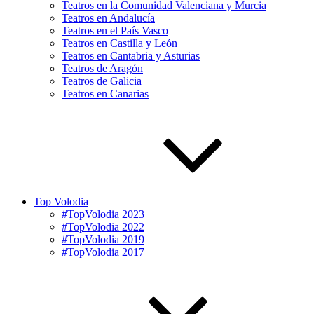
Teatros en la Comunidad Valenciana y Murcia
Teatros en Andalucía
Teatros en el País Vasco
Teatros en Castilla y León
Teatros en Cantabria y Asturias
Teatros de Aragón
Teatros de Galicia
Teatros en Canarias
Top Volodia
#TopVolodia 2023
#TopVolodia 2022
#TopVolodia 2019
#TopVolodia 2017