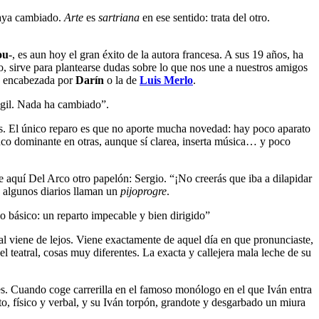
haya cambiado.
Arte
es
sartriana
en ese sentido: trata del otro.
ou
-, es aun hoy el gran éxito de la autora francesa. A sus 19 años, ha
, sirve para plantearse dudas sobre lo que nos une a nuestros amigos
la encabezada por
Darín
o la de
Luis Merlo
.
 ágil. Nada ha cambiado”.
as. El único reparo es que no aporte mucha novedad: hay poco aparato
anco dominante en otras, aunque sí clarea, inserta música… y poco
ne aquí Del Arco otro papelón: Sergio. “¡No creerás que iba a dilapidar
y algunos diarios llaman un
pijoprogre
.
o básico: un reparto impecable y bien dirigido”
al viene de lejos. Viene exactamente de aquel día en que pronunciaste,
el teatral, cosas muy diferentes. La exacta y callejera mala leche de su
 es. Cuando coge carrerilla en el famoso monólogo en el que Iván entra
to, físico y verbal, y su Iván torpón, grandote y desgarbado un miura