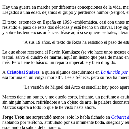
Hay una guerra en marcha por diferentes concepciones de la vida, ma
Llegados a una edad, dejamos el grupo y perdemos humor (Sergio), em
El texto, estrenado en España en 1998 -emblemática, casi con tintes m
resistido el paso de estas dos décadas y está hecho un chaval. Hoy si
y sobre las tendencias artísticas -léase aquí si se quiere teatrales, 
“A sus 19 años, el texto de Reza ha resistido el paso de e
La que ahora reestrena el Pavón Kamikaze (se vio hace unos meses) 
teatral, salvo el cuadro de marras, aquí un lienzo que pasa de mano e
más. Pero tiene lo básico: un reparto impecable y bien dirigido.
A
Cristóbal Suárez
, a quien algunos descubrimos en
La función por
esa fortuna en un vulgar mortal!”. Lee a Séneca, pero su risa ha muer
“La versión de Miguel del Arco es sencilla: hay poco apara
Marcos tiene un punto, y me quedo corto, irritante, un perfume a azuf
sin ningún humor, refiriéndote a un objeto de arte, la palabra decons
Marcos supera a todo lo que le he visto hasta ahora.
Jorge Usón
me sorprendió menos: sólo lo había fichado en
Cabaret d
hablando por teléfono, atribulado por su inminente boda, suegros y ren
esperando la salida del chiquero.