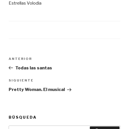
Estrellas Volodia
Navegación
Entrada
ANTERIOR
de
anterior:
Todas las santas
entradas
Siguiente
SIGUIENTE
entrada
Pretty Woman. El musical
BÚSQUEDA
Buscar