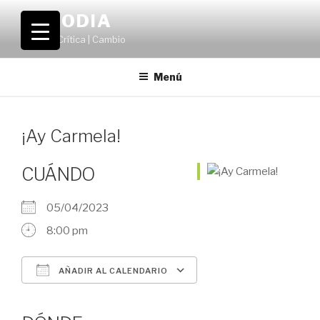
Saltar
VOLODIA
al
Teatro | Crítica | Cambio
contenido
Menú
¡Ay Carmela!
CUÁNDO
05/04/2023
8:00 pm
AÑADIR AL CALENDARIO
Descargar ICS
Google Calendar
iCalendar
Office 365
Outlook Live