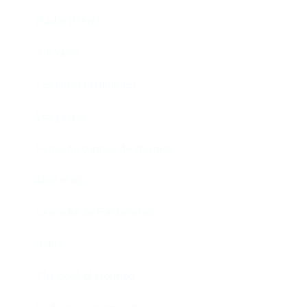
Madre (Mère)
Tío Vania
Los bufos madrileños
Los gestos
Pequeño cúmulo de abismos
Abre el ojo
La madre de Frankenstein
Rabia
The Book of Mormon