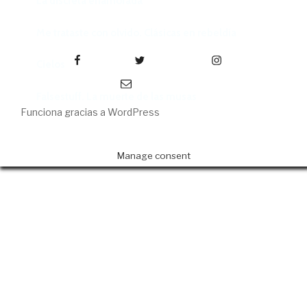
La discreta enamorada
Me trataste con olvido. Clásicas en rebeldía
Facebook
Twitter
Instagram
Cielos
Correo electrónico
Falsestuff. La muerte de las musas
Funciona gracias a WordPress
Manage consent