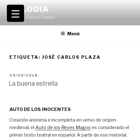
Saltar
VOLODIA
al
Teatro | Crítica | Cambio
contenido
Menú
ETIQUETA:
JOSÉ CARLOS PLAZA
PUBLICADO
29/09/2018
EL
La buena estrella
AUTO DE LOS INOCENTES
Creación anónima e incompleta en verso de origen
medieval, el
Auto de los Reyes Magos
es considerado el
primer texto teatral en español. A partir de ese material,