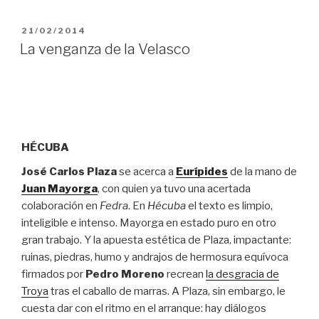
PUBLICADO
21/02/2014
EL
La venganza de la Velasco
HÉCUBA
José Carlos Plaza
se acerca a
Eurípides
de la mano de
Juan Mayorga
, con quien ya tuvo una acertada
colaboración en
Fedra
. En
Hécuba
el texto es limpio,
inteligible e intenso. Mayorga en estado puro en otro
gran trabajo. Y la apuesta estética de Plaza, impactante:
ruinas, piedras, humo y andrajos de hermosura equívoca
firmados por
Pedro Moreno
recrean
la desgracia de
Troya
tras el caballo de marras. A Plaza, sin embargo, le
cuesta dar con el ritmo en el arranque: hay diálogos