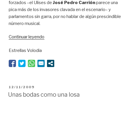
forzados –el Ulises de
José Pedro Carrión
parece una
pica más de los invasores clavada en el escenario– y
parlamentos sin garra, por no hablar de algún prescindible
número musical.
“La
Continuar leyendo
venganza
Estrellas Volodia
de
la
Velasco”
PUBLICADO
12/11/2009
EL
Unas bodas como una losa