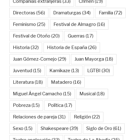
Compañías extranjeras
(33)
Crimen
(19)
Directoras
(56)
Dramaturgas
(34)
Familia
(72)
Feminismo
(25)
Festival de Almagro
(16)
Festival de Otoño
(20)
Guerras
(17)
Historia
(32)
Historia de España
(26)
Juan Gómez-Cornejo
(29)
Juan Mayorga
(18)
Juventud
(15)
Kamikaze
(13)
LGTBI
(30)
Literatura
(18)
Matadero
(16)
Miguel Ángel Camacho
(15)
Musical
(18)
Pobreza
(15)
Política
(17)
Relaciones de pareja
(31)
Religión
(22)
Sexo
(15)
Shakespeare
(39)
Siglo de Oro
(61)
Teatro anglosajón
(33)
Teatro de La Abadía
(25)