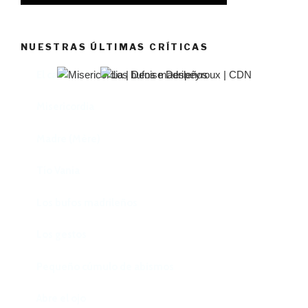
NUESTRAS ÚLTIMAS CRÍTICAS
El castillo de Lindabridis
Misericordia
Madre (Mère)
Tío Vania
Los bufos madrileños
Los gestos
Pequeño cúmulo de abismos
Abre el ojo