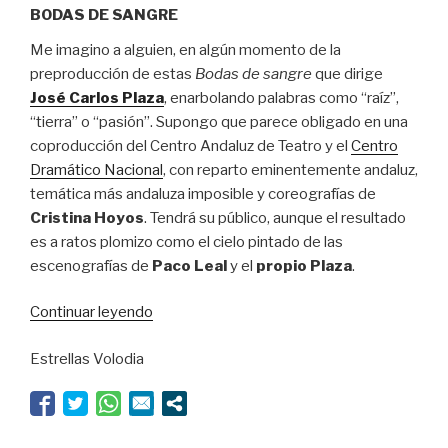
BODAS DE SANGRE
Me imagino a alguien, en algún momento de la
preproducción de estas
Bodas de sangre
que dirige
José Carlos Plaza
, enarbolando palabras como “raíz”,
“tierra” o “pasión”. Supongo que parece obligado en una
coproducción del Centro Andaluz de Teatro y el
Centro
Dramático Nacional
, con reparto eminentemente andaluz,
temática más andaluza imposible y coreografías de
Cristina Hoyos
. Tendrá su público, aunque el resultado
es a ratos plomizo como el cielo pintado de las
escenografías de
Paco Leal
y el
propio Plaza
.
“Unas
Continuar leyendo
bodas
Estrellas Volodia
como
una
losa”