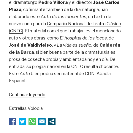
el dramaturgo
Pedro Víllora
y el director
José Carlos
Plaza
, cofirmante también de la dramaturgia, han
elaborado este
Auto de los inocentes
, un texto de
nuevo cuño para la
Compañía Nacional de Teatro Clásico
(CNTC)
. El material con el que trabajan es el mencionado
auto y otras obras, como
El hospital de los locos,
de
José de Valdivielso
, y
La vida es sueño,
de
Calderón
de la Barca
, si bien buena parte de la dramaturgia es
prosa de cosecha propia y ambientada hoy en día. De
entrada, su programación en la CNTC resulta chocante.
Este
Auto
bien podría ser material de CDN, Abadía,
Español…
“La
Continuar leyendo
buena
Estrellas Volodia
estrella”