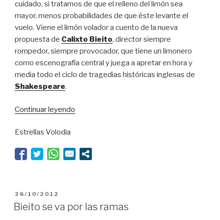
cuidado, si tratamos de que el relleno del limón sea
mayor, menos probabilidades de que éste levante el
vuelo. Viene el limón volador a cuento de la nueva
propuesta de
Calixto Bieito
, director siempre
rompedor, siempre provocador, que tiene un limonero
como escenografía central y juega a apretar en hora y
media todo el ciclo de tragedias históricas inglesas de
Shakespeare
.
“Ni
Continuar leyendo
Shakespeare,
Estrellas Volodia
ni
limoná”
PUBLICADO
26/10/2012
EL
Bieito se va por las ramas