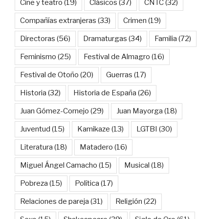
Cine y teatro
(19)
Clásicos
(37)
CNTC
(32)
Compañías extranjeras
(33)
Crimen
(19)
Directoras
(56)
Dramaturgas
(34)
Familia
(72)
Feminismo
(25)
Festival de Almagro
(16)
Festival de Otoño
(20)
Guerras
(17)
Historia
(32)
Historia de España
(26)
Juan Gómez-Cornejo
(29)
Juan Mayorga
(18)
Juventud
(15)
Kamikaze
(13)
LGTBI
(30)
Literatura
(18)
Matadero
(16)
Miguel Ángel Camacho
(15)
Musical
(18)
Pobreza
(15)
Política
(17)
Relaciones de pareja
(31)
Religión
(22)