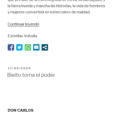
la tierra inunda y mancha las historias, la vida de hombres
y mujeres convertida en estercolero de maldad.
“Bieito
Continuar leyendo
se
Estrellas Volodia
va
por
las
ramas”
PUBLICADO
17/09/2009
EL
Bieito toma el poder
DON CARLOS