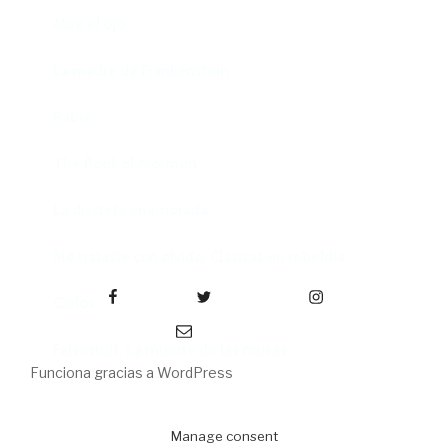
Abre el ojo
La madre de Frankenstein
Rabia
The Book of Mormon
La discreta enamorada
Me trataste con olvido. Clásicas en rebeldía
Facebook
Twitter
Instagram
Cielos
Correo electrónico
Falsestuff. La muerte de las musas
Funciona gracias a WordPress
Manage consent