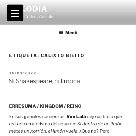
Saltar
VOLODIA
al
Teatro | Crítica | Cambio
contenido
Menú
ETIQUETA:
CALIXTO BIEITO
PUBLICADO
18/03/2022
EL
Ni Shakespeare, ni limoná
ERRESUMA / KINGDOM / REINO
En sus geniales comienzos,
Ron Lalá
dejó un título que
es todo un aforismo del absurdo:
Si dentro de un limón
metes un gorrión, el limón vuela
. ¿Que no? Pero