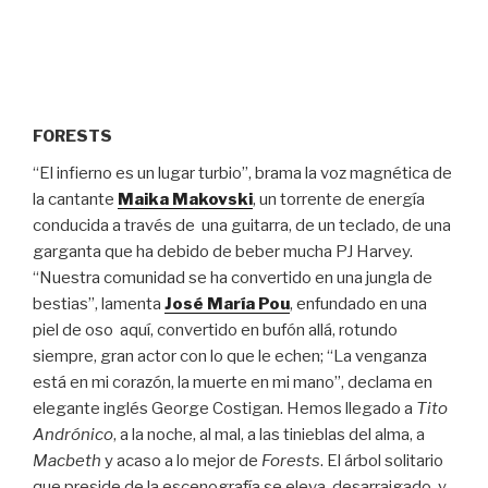
FORESTS
“
El infierno es un lugar turbio”, brama la voz magnética de
la cantante
Maika Makovski
, un torrente de energía
conducida a través de una guitarra, de un teclado, de una
garganta que ha debido de beber mucha PJ Harvey.
“Nuestra comunidad se ha convertido en una jungla de
bestias”, lamenta
José María Pou
, enfundado en una
piel de oso aquí, convertido en bufón allá, rotundo
siempre, gran actor con lo que le echen; “La venganza
está en mi corazón, la muerte en mi mano”, declama en
elegante inglés George Costigan. Hemos llegado a
Tito
Andrónico
, a la noche, al mal, a las tinieblas del alma, a
Macbeth
y acaso a lo mejor de
Forests
. El árbol solitario
que preside de la escenografía se eleva, desarraigado, y