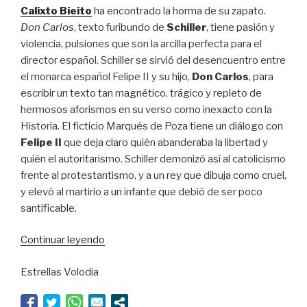
Calixto Bieito
ha encontrado la horma de su zapato.
Don Carlos
, texto furibundo de
Schiller
, tiene pasión y
violencia, pulsiones que son la arcilla perfecta para el
director español. Schiller se sirvió del desencuentro entre
el monarca español Felipe II y su hijo,
Don Carlos
, para
escribir un texto tan magnético, trágico y repleto de
hermosos aforismos en su verso como inexacto con la
Historia. El ficticio Marqués de Poza tiene un diálogo con
Felipe II
que deja claro quién abanderaba la libertad y
quién el autoritarismo. Schiller demonizó así al catolicismo
frente al protestantismo, y a un rey que dibuja como cruel,
y elevó al martirio a un infante que debió de ser poco
santificable.
“Bieito
Continuar leyendo
toma
Estrellas Volodia
el
poder”