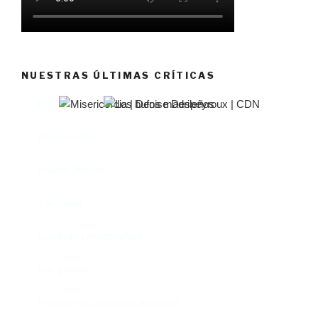
NUESTRAS ÚLTIMAS CRÍTICAS
El castillo de Lindabridis
Misericordia
Madre (Mère)
Tío Vania
Los bufos madrileños
Los gestos
Pequeño cúmulo de abismos