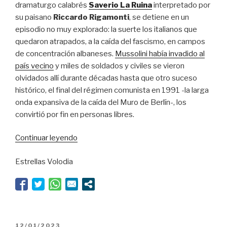
dramaturgo calabrés
Saverio La Ruina
interpretado por
su paisano
Riccardo Rigamonti
, se detiene en un
episodio no muy explorado: la suerte los italianos que
quedaron atrapados, a la caída del fascismo, en campos
de concentración albaneses.
Mussolini había invadido al
país vecino
y miles de soldados y civiles se vieron
olvidados allí durante décadas hasta que otro suceso
histórico, el final del régimen comunista en 1991 -la larga
onda expansiva de la caída del Muro de Berlín-, los
convirtió por fin en personas libres.
“La
Continuar leyendo
vida
Estrellas Volodia
no
era
tan
bella”
PUBLICADO
12/01/2023