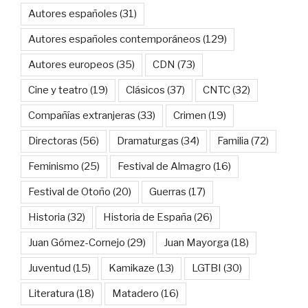
Autores españoles
(31)
Autores españoles contemporáneos
(129)
Autores europeos
(35)
CDN
(73)
Cine y teatro
(19)
Clásicos
(37)
CNTC
(32)
Compañías extranjeras
(33)
Crimen
(19)
Directoras
(56)
Dramaturgas
(34)
Familia
(72)
Feminismo
(25)
Festival de Almagro
(16)
Festival de Otoño
(20)
Guerras
(17)
Historia
(32)
Historia de España
(26)
Juan Gómez-Cornejo
(29)
Juan Mayorga
(18)
Juventud
(15)
Kamikaze
(13)
LGTBI
(30)
Literatura
(18)
Matadero
(16)