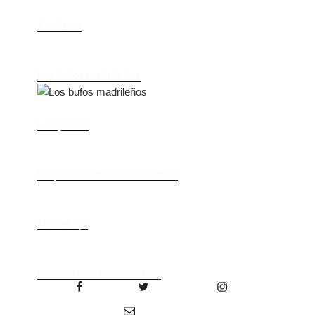
Tío Vania
Los bufos madrileños
Los gestos
Pequeño cúmulo de abismos
Abre el ojo
La madre de Frankenstein
Facebook
Twitter
Instagram
Correo electrónico