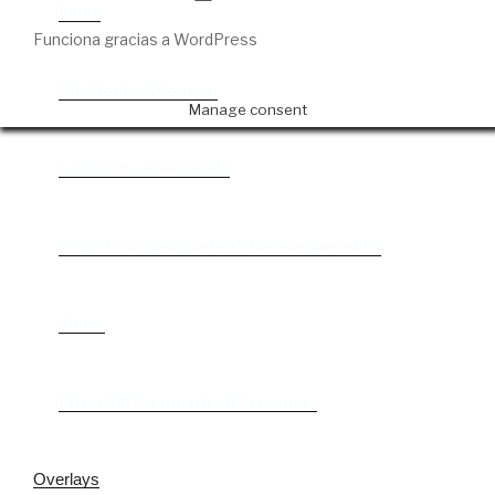
Rabia
Funciona gracias a WordPress
The Book of Mormon
Manage consent
La discreta enamorada
Me trataste con olvido. Clásicas en rebeldía
Cielos
Falsestuff. La muerte de las musas
Overlays