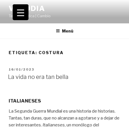
Saltar
VOLODIA
al
Teatro | Crítica | Cambio
contenido
Menú
ETIQUETA:
COSTURA
PUBLICADO
16/01/2023
EL
La vida no era tan bella
ITALIANESES
La Segunda Guerra Mundial es una historia de historias.
Tantas, tan duras, que no alcanzan a agotarse y a dejar de
ser interesantes.
Italianeses
, un monólogo del