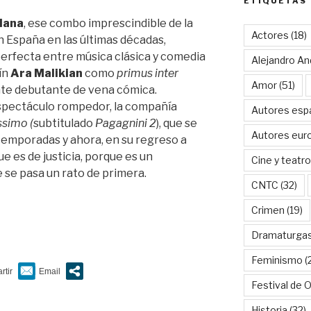
ETIQUETAS
lana
, ese combo imprescindible de la
Actores
(18)
n España en las últimas décadas,
 perfecta entre música clásica y comedia
Alejandro An
lín
Ara Malikian
como
primus inter
Amor
(51)
te debutante de vena cómica.
espectáculo rompedor, la compañía
Autores esp
ssimo (
subtitulado
Pagagnini 2
), que se
Autores eur
temporadas y ahora, en su regreso a
 es de justicia, porque es un
Cine y teatro
se pasa un rato de primera.
CNTC
(32)
Crimen
(19)
Dramaturga
Feminismo
(
Festival de 
Historia
(32)