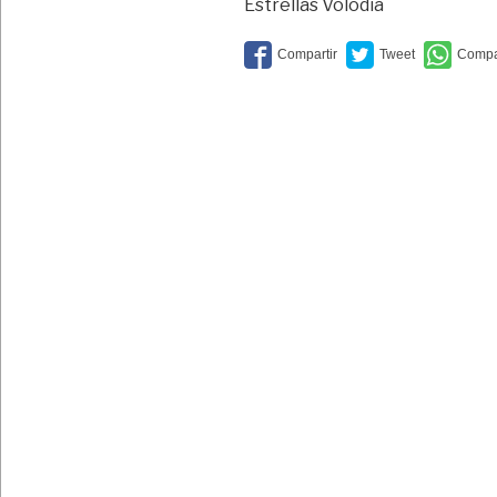
pica
Estrellas Volodia
bien
y
alto”