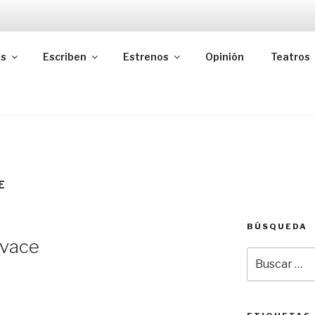
as
Escriben
Estrenos
Opinión
Teatros
E
BÚSQUEDA
ivace
Buscar
por: