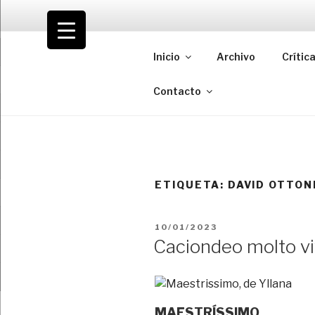
Saltar
al
VOLODIA
contenido
Inicio
Archivo
Crític
Teatro | Crítica | Cambio
Contacto
ETIQUETA:
DAVID OTTON
PUBLICADO
10/01/2023
EL
Caciondeo molto v
MAESTRÍSSIMO