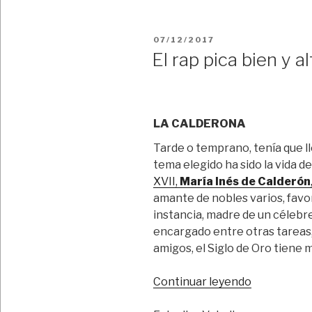
PUBLICADO
07/12/2017
EL
El rap pica bien y al
LA CALDERONA
Tarde o temprano, tenía que ll
tema elegido ha sido la vida d
XVII,
María Inés de Calderón
amante de nobles varios, favor
instancia, madre de un célebr
encargado entre otras tareas
amigos, el Siglo de Oro tiene
“El
Continuar leyendo
rap