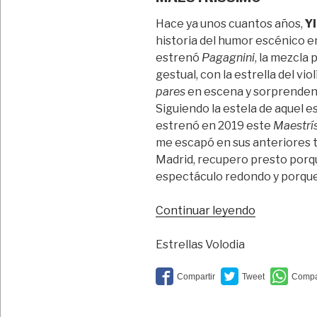
Hace ya unos cuantos años,
Yl
historia del humor escénico e
estrenó
Pagagnini
, la mezcla
gestual, con la estrella del vio
pares
en escena y sorprenden
Siguiendo la estela de aquel 
estrenó en 2019 este
Maestrí
me escapó en sus anteriores 
Madrid, recupero presto porque
espectáculo redondo y porque 
“Caciondeo
Continuar leyendo
molto
vivace”
Estrellas Volodia