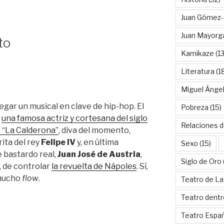
Juan Gómez-
Juan Mayorg
to
Kamikaze
(13
Literatura
(1
Miguel Ánge
egar un musical en clave de hip-hop. El
Pobreza
(15)
e
una famosa actriz y cortesana del siglo
Relaciones d
, “La Calderona”
, diva del momento,
ita del rey
Felipe IV
y, en última
Sexo
(15)
e bastardo real,
Juan José de Austria
,
Siglo de Oro
, de controlar
la revuelta de Nápoles
. Sí,
 mucho
flow
.
Teatro de La
Teatro dentr
Teatro Espa