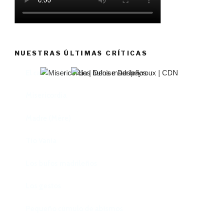
NUESTRAS ÚLTIMAS CRÍTICAS
El castillo de Lindabridis
Misericordia
Madre (Mère)
Tío Vania
Los bufos madrileños
Los gestos
Pequeño cúmulo de abismos