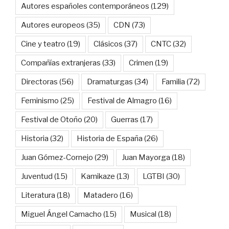
Autores españoles contemporáneos
(129)
Autores europeos
(35)
CDN
(73)
Cine y teatro
(19)
Clásicos
(37)
CNTC
(32)
Compañías extranjeras
(33)
Crimen
(19)
Directoras
(56)
Dramaturgas
(34)
Familia
(72)
Feminismo
(25)
Festival de Almagro
(16)
Festival de Otoño
(20)
Guerras
(17)
Historia
(32)
Historia de España
(26)
Juan Gómez-Cornejo
(29)
Juan Mayorga
(18)
Juventud
(15)
Kamikaze
(13)
LGTBI
(30)
Literatura
(18)
Matadero
(16)
Miguel Ángel Camacho
(15)
Musical
(18)