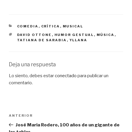
CATEGORÍAS
COMEDIA
,
CRÍTICA
,
MUSICAL
ETIQUETAS
DAVID OTTONE
,
HUMOR GESTUAL
,
MÚSICA
,
TATIANA DE SARABIA
,
YLLANA
Deja una respuesta
Lo siento, debes estar
conectado
para publicar un
comentario.
Navegación
Entrada
ANTERIOR
de
anterior:
José María Rodero, 100 años de un gigante de
entradas
las tablas