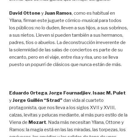
David Ottone
y
Juan Ramos
, como es habitual en
Yllana, firman este juguete cómico-musical para todos
los públicos: no lo duden, lleven a sus hijos, a sus sobrinos,
a sus nietos. Lleven si pueden también a sus hermanos,
padres, tíos o abuelos. La deconstrucción irreverente de
la solemnidad de las salas de conciertos es parte de su
encanto, pero en el viaje, entre risa y risa, uno se lleva
puesto un popurrí de clásicos que nunca están de más.
Eduardo Ortega
,
Jorge Fournadjiev
,
Isaac M. Pulet
y
Jorge Guillén “Strad”
dan vida al cuarteto
protagonista, que nos lleva a los siglos XVII y XVIII,
calzas, levitas y pelucas mediante, al más puro estilo de la
Viena de
Mozart
. Nada más necesitan Yllana, Ottone y
Ramos: la magia está en las las miradas, las torpezas, los