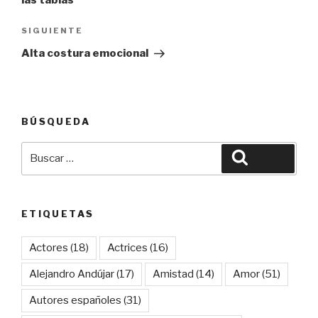
Siguiente
SIGUIENTE
entrada
Alta costura emocional
BÚSQUEDA
Buscar
Buscar
por:
ETIQUETAS
Actores
(18)
Actrices
(16)
Alejandro Andújar
(17)
Amistad
(14)
Amor
(51)
Autores españoles
(31)