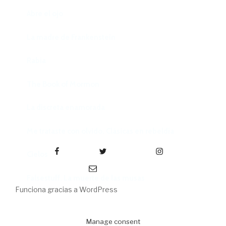
Abre el ojo
La madre de Frankenstein
Rabia
The Book of Mormon
La discreta enamorada
Me trataste con olvido. Clásicas en rebeldía
Facebook
Twitter
Instagram
Cielos
Correo electrónico
Falsestuff. La muerte de las musas
Funciona gracias a WordPress
Manage consent