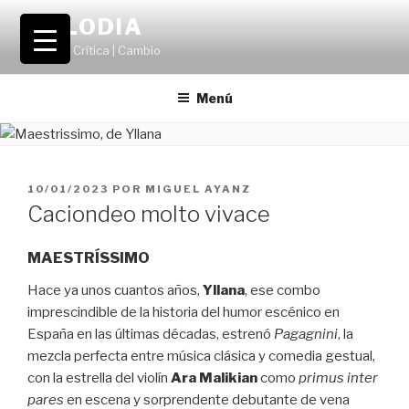
Saltar
VOLODIA
al
Teatro | Crítica | Cambio
contenido
Menú
PUBLICADO
10/01/2023
POR
MIGUEL AYANZ
EL
Caciondeo molto vivace
MAESTRÍSSIMO
Hace ya unos cuantos años,
Yllana
, ese combo
imprescindible de la historia del humor escénico en
España en las últimas décadas, estrenó
Pagagnini
, la
mezcla perfecta entre música clásica y comedia gestual,
con la estrella del violín
Ara Malikian
como
primus inter
pares
en escena y sorprendente debutante de vena