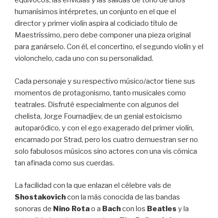
equívocos, las envidias y las salidas de tono de unos
humanísimos intérpretes, un conjunto en el que el
director y primer violín aspira al codiciado título de
Maestríssimo, pero debe componer una pieza original
para ganárselo. Con él, el concertino, el segundo violín y el
violonchelo, cada uno con su personalidad.
Cada personaje y su respectivo músico/actor tiene sus
momentos de protagonismo, tanto musicales como
teatrales. Disfruté especialmente con algunos del
chelista, Jorge Fournadjiev, de un genial estoicismo
autoparódico, y con el ego exagerado del primer violín,
encarnado por Strad, pero los cuatro demuestran ser no
solo fabulosos músicos sino actores con una vis cómica
tan afinada como sus cuerdas.
La facilidad con la que enlazan el célebre vals de
Shostakovich
con la más conocida de las bandas
sonoras de
Nino Rota
o a
Bach
con los
Beatles
y la