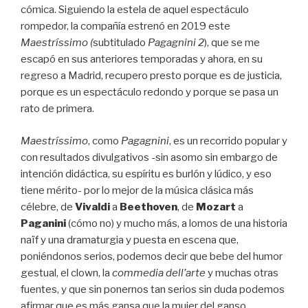
cómica. Siguiendo la estela de aquel espectáculo
rompedor, la compañía estrenó en 2019 este
Maestríssimo (
subtitulado
Pagagnini 2
), que se me
escapó en sus anteriores temporadas y ahora, en su
regreso a Madrid, recupero presto porque es de justicia,
porque es un espectáculo redondo y porque se pasa un
rato de primera.
Maestríssimo
, como
Pagagnini
, es un recorrido popular y
con resultados divulgativos -sin asomo sin embargo de
intención didáctica, su espíritu es burlón y lúdico, y eso
tiene mérito- por lo mejor de la música clásica más
célebre, de
Vivaldi
a
Beethoven
, de
Mozart
a
Paganini
(cómo no) y mucho más, a lomos de una historia
naïf y una dramaturgia y puesta en escena que,
poniéndonos serios, podemos decir que bebe del humor
gestual, el clown, la
commedia dell’arte
y muchas otras
fuentes, y que sin ponernos tan serios sin duda podemos
afirmar que es más gansa que la mujer del ganso.