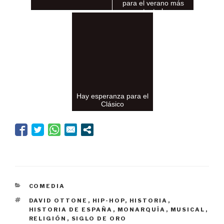
para el verano más
teatral
Hay esperanza para el
Clásico
CATEGORÍAS
COMEDIA
ETIQUETAS
DAVID OTTONE
,
HIP-HOP
,
HISTORIA
,
HISTORIA DE ESPAÑA
,
MONARQUÍA
,
MUSICAL
,
RELIGIÓN
,
SIGLO DE ORO