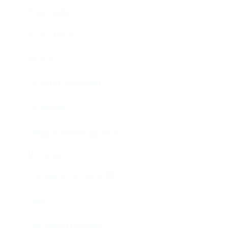
Misericordia
Madre (Mère)
Tío Vania
Los bufos madrileños
Los gestos
Pequeño cúmulo de abismos
Abre el ojo
La madre de Frankenstein
Rabia
The Book of Mormon