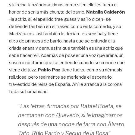
y la reina, lanzándose rimas como si en ello les fuera el
honor de ser la más chunga del barrio.
Natalia Calderón
-la actriz, sí, el apellido trae guasa y así lo dicen- se
defiende tan bien en el fraseo como en la comedia, y su
Marizápalos -así también le decían- es sensual y tiene
algo de princesa de barrio, hasta que se enfunda a la
criada enana y demuestra que también es una actriz que
sabe hacer reír. Además de poseer una voz que araña, un
susurro nocturno que se entiende cuando se conoce que
viene del jazz.
Pablo Paz
tiene fuerza como su némesis
religiosa, pero realmente se merienda el escenario
travestido de reina de España. Ahí le arranca a la corona
toda su humanidad.
“Las letras, firmadas por Rafael Boeta, se
hermanan con Quevedo, si le imaginamos
después de una noche de farra con Álvaro
Tato, Rulo Pardo y Secun de la Rosa”