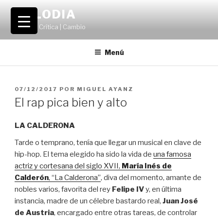
Saltar
VOLODIA
al
Teatro | Crítica | Cambio
contenido
Menú
PUBLICADO
07/12/2017
POR
MIGUEL AYANZ
EL
El rap pica bien y alto
LA CALDERONA
Tarde o temprano, tenía que llegar un musical en clave de
hip-hop. El tema elegido ha sido la vida de
una famosa
actriz y cortesana del siglo XVII,
María Inés de
Calderón
, “La Calderona”
, diva del momento, amante de
nobles varios, favorita del rey
Felipe IV
y, en última
instancia, madre de un célebre bastardo real,
Juan José
de Austria
, encargado entre otras tareas, de controlar