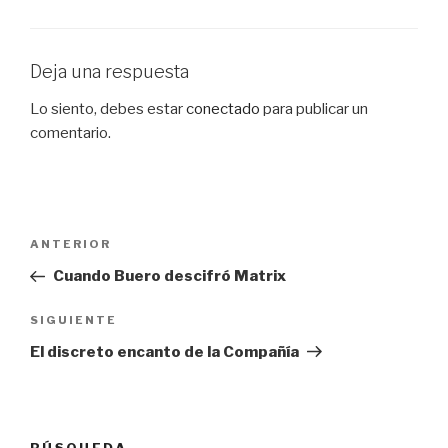
Deja una respuesta
Lo siento, debes estar
conectado
para publicar un
comentario.
Navegación
Entrada
ANTERIOR
de
anterior:
Cuando Buero descifró Matrix
entradas
Siguiente
SIGUIENTE
entrada
El discreto encanto de la Compañía
BÚSQUEDA