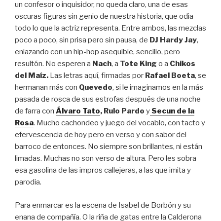
un confesor o inquisidor, no queda claro, una de esas
oscuras figuras sin genio de nuestra historia, que odia
todo lo que la actriz representa. Entre ambos, las mezclas
poco a poco, sin prisa pero sin pausa, de
DJ Hardy Jay
,
enlazando con un hip-hop asequible, sencillo, pero
resultón. No esperen a
Nach
, a
Tote King
o a
Chikos
del Maíz.
Las letras aquí, firmadas por
Rafael Boeta
, se
hermanan más con
Quevedo
, si le imaginamos en la más
pasada de rosca de sus estrofas después de una noche
de farra con
Álvaro Tato
,
Rulo Pardo
y
Secun de la
Rosa
. Mucho cachondeo y juego del vocablo, con tacto y
efervescencia de hoy pero en verso y con sabor del
barroco de entonces. No siempre son brillantes, ni están
limadas. Muchas no son verso de altura. Pero les sobra
esa gasolina de las impros callejeras, a las que imita y
parodia.
Para enmarcar es la escena de Isabel de Borbón y su
enana de compañía. O la riña de gatas entre la Calderona