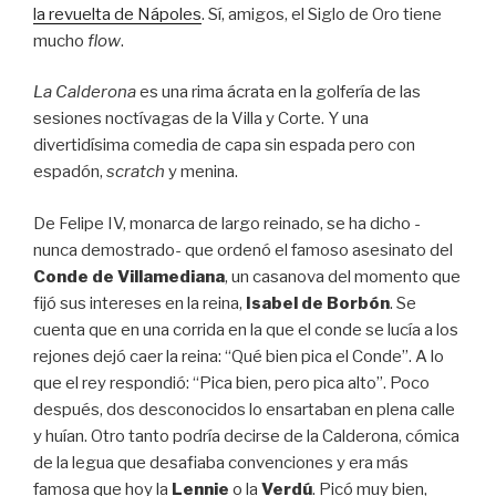
la revuelta de Nápoles
. Sí, amigos, el Siglo de Oro tiene
mucho
flow
.
La Calderona
es una rima ácrata en la golfería de las
sesiones noctívagas de la Villa y Corte. Y una
divertidísima comedia de capa sin espada pero con
espadón,
scratch
y menina.
De Felipe IV, monarca de largo reinado, se ha dicho -
nunca demostrado- que ordenó el famoso asesinato del
Conde de Villamediana
, un casanova del momento que
fijó sus intereses en la reina,
Isabel de Borbón
. Se
cuenta que en una corrida en la que el conde se lucía a los
rejones dejó caer la reina: “Qué bien pica el Conde”. A lo
que el rey respondió: “Pica bien, pero pica alto”. Poco
después, dos desconocidos lo ensartaban en plena calle
y huían. Otro tanto podría decirse de la Calderona, cómica
de la legua que desafiaba convenciones y era más
famosa que hoy la
Lennie
o la
Verdú
. Picó muy bien,