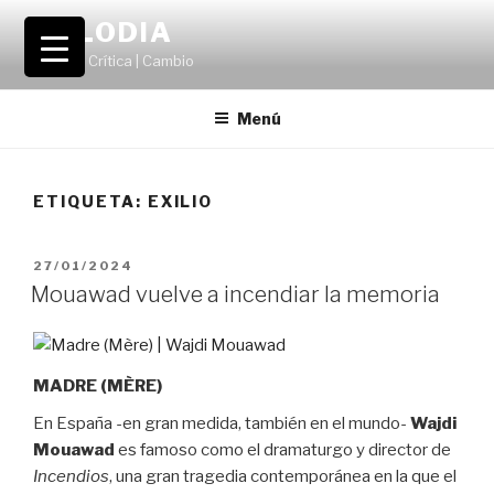
Saltar
VOLODIA
al
Teatro | Crítica | Cambio
contenido
Menú
ETIQUETA:
EXILIO
PUBLICADO
27/01/2024
EL
Mouawad vuelve a incendiar la memoria
MADRE (MÈRE)
En España -en gran medida, también en el mundo-
Wajdi
Mouawad
es famoso como el dramaturgo y director de
Incendios
, una gran tragedia contemporánea en la que el