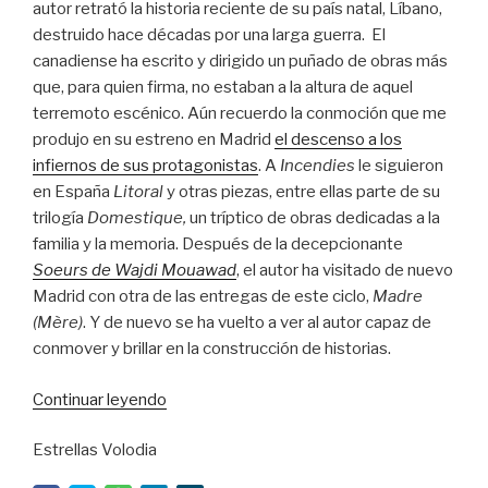
autor retrató la historia reciente de su país natal, Líbano,
destruido hace décadas por una larga guerra. El
canadiense ha escrito y dirigido un puñado de obras más
que, para quien firma, no estaban a la altura de aquel
terremoto escénico. Aún recuerdo la conmoción que me
produjo en su estreno en Madrid
el descenso a los
infiernos de sus protagonistas
. A
Incendies
le siguieron
en España
Litoral
y otras piezas, entre ellas parte de su
trilogía
Domestique,
un tríptico de obras dedicadas a la
familia y la memoria. Después de la decepcionante
Soeurs de Wajdi Mouawad
, el autor ha visitado de nuevo
Madrid con otra de las entregas de este ciclo,
Madre
(Mère)
. Y de nuevo se ha vuelto a ver al autor capaz de
conmover y brillar en la construcción de historias.
“Mouawad
Continuar leyendo
vuelve
Estrellas Volodia
a
incendiar