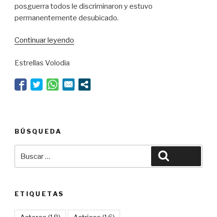
posguerra todos le discriminaron y estuvo
permanentemente desubicado.
“Suspiros
Continuar leyendo
de
Estrellas Volodia
España”
BÚSQUEDA
Buscar
Buscar
por:
ETIQUETAS