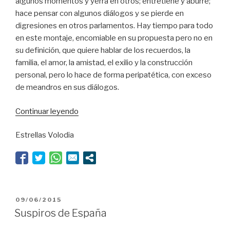
algunos momentos y yerra en otros; entretiene y aburre;
hace pensar con algunos diálogos y se pierde en
digresiones en otros parlamentos. Hay tiempo para todo
en este montaje, encomiable en su propuesta pero no en
su definición, que quiere hablar de los recuerdos, la
familia, el amor, la amistad, el exilio y la construcción
personal, pero lo hace de forma peripatética, con exceso
de meandros en sus diálogos.
“Amor
Continuar leyendo
y
Estrellas Volodia
memoria
con
vitamina
D”
PUBLICADO
09/06/2015
EL
Suspiros de España