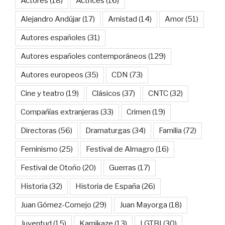
Actores
(18)
Actrices
(16)
Alejandro Andújar
(17)
Amistad
(14)
Amor
(51)
Autores españoles
(31)
Autores españoles contemporáneos
(129)
Autores europeos
(35)
CDN
(73)
Cine y teatro
(19)
Clásicos
(37)
CNTC
(32)
Compañías extranjeras
(33)
Crimen
(19)
Directoras
(56)
Dramaturgas
(34)
Familia
(72)
Feminismo
(25)
Festival de Almagro
(16)
Festival de Otoño
(20)
Guerras
(17)
Historia
(32)
Historia de España
(26)
Juan Gómez-Cornejo
(29)
Juan Mayorga
(18)
Juventud
(15)
Kamikaze
(13)
LGTBI
(30)