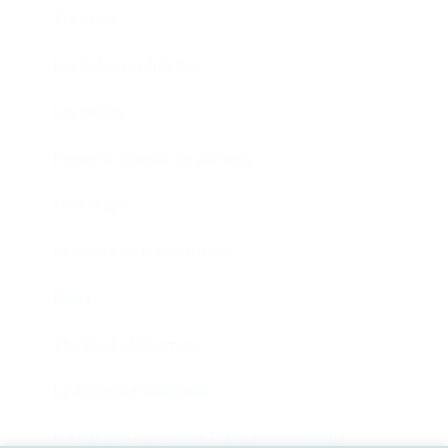
Tío Vania
Los bufos madrileños
Los gestos
Pequeño cúmulo de abismos
Abre el ojo
La madre de Frankenstein
Rabia
The Book of Mormon
La discreta enamorada
Me trataste con olvido. Clásicas en rebeldía