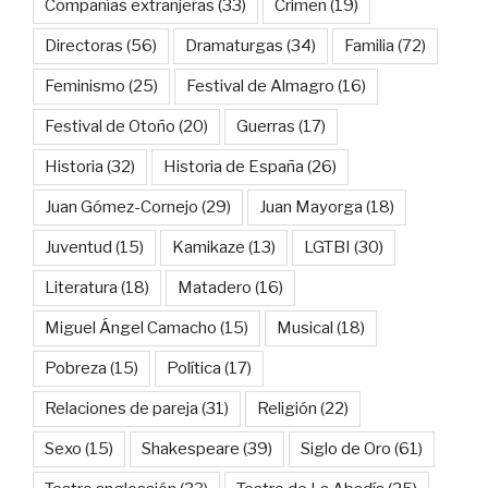
Compañías extranjeras
(33)
Crimen
(19)
Directoras
(56)
Dramaturgas
(34)
Familia
(72)
Feminismo
(25)
Festival de Almagro
(16)
Festival de Otoño
(20)
Guerras
(17)
Historia
(32)
Historia de España
(26)
Juan Gómez-Cornejo
(29)
Juan Mayorga
(18)
Juventud
(15)
Kamikaze
(13)
LGTBI
(30)
Literatura
(18)
Matadero
(16)
Miguel Ángel Camacho
(15)
Musical
(18)
Pobreza
(15)
Política
(17)
Relaciones de pareja
(31)
Religión
(22)
Sexo
(15)
Shakespeare
(39)
Siglo de Oro
(61)