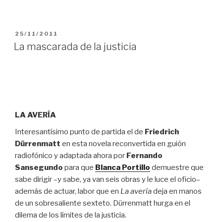
PUBLICADO
25/11/2011
EL
La mascarada de la justicia
LA AVERÍA
Interesantísimo punto de partida el de
Friedrich
Dürrenmatt
en esta novela reconvertida en guión
radiofónico y adaptada ahora por
Fernando
Sansegundo
para que
Blanca Portillo
demuestre que
sabe dirigir –y sabe, ya van seis obras y le luce el oficio–
además de actuar, labor que en
La avería
deja en manos
de un sobresaliente sexteto. Dürrenmatt hurga en el
dilema de los límites de la justicia.