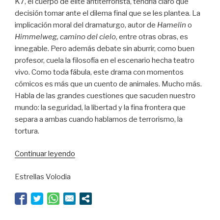
K7, el cuerpo de elite antiterrorista, tendría claro qué
decisión tomar ante el dilema final que se les plantea. La
implicación moral del dramaturgo, autor de
Hamelin
o
Himmelweg, camino del cielo
, entre otras obras, es
innegable. Pero además debate sin aburrir, como buen
profesor, cuela la filosofía en el escenario hecha teatro
vivo. Como toda fábula, este drama con momentos
cómicos es más que un cuento de animales. Mucho más.
Habla de las grandes cuestiones que sacuden nuestro
mundo: la seguridad, la libertad y la fina frontera que
separa a ambas cuando hablamos de terrorismo, la
tortura.
“El
Continuar leyendo
territorio
Estrellas Volodia
de
Mayorga”