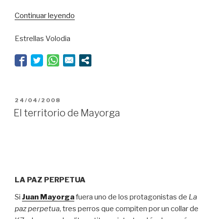
“La
Continuar leyendo
mascarada
Estrellas Volodia
de
la
justicia”
PUBLICADO
24/04/2008
EL
El territorio de Mayorga
LA PAZ PERPETUA
Si
Juan Mayorga
fuera uno de los protagonistas de
La
paz perpetua
, tres perros que compiten por un collar de