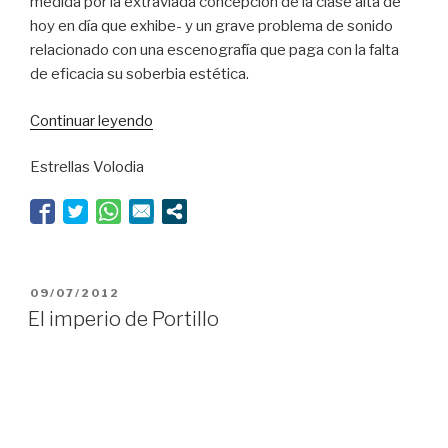
medida por la extraviada concepción de la clase alta de
hoy en día que exhibe- y un grave problema de sonido
relacionado con una escenografía que paga con la falta
de eficacia su soberbia estética.
“El
Continuar leyendo
silencio
Estrellas Volodia
de
los
corderos”
PUBLICADO
09/07/2012
EL
El imperio de Portillo