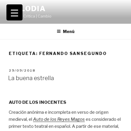
Saltar
VOLODIA
al
Teatro | Crítica | Cambio
contenido
Menú
ETIQUETA:
FERNANDO SANSEGUNDO
PUBLICADO
29/09/2018
EL
La buena estrella
AUTO DE LOS INOCENTES
Creación anónima e incompleta en verso de origen
medieval, el
Auto de los Reyes Magos
es considerado el
primer texto teatral en español. A partir de ese material,