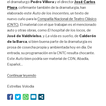
el dramaturgo
Pedro Víllora
y el director
José Carlos
Plaza
, cofirmante también de la dramaturgia, han
elaborado este
Auto de los inocentes
, un texto de
nuevo cuño para la
Compañía Nacional de Teatro Clásico
(CNTC)
. El material con el que trabajan es el mencionado
auto y otras obras, como
El hospital de los locos,
de
José de Valdivielso
, y
La vida es sueño,
de
Calderón
de la Barca
, si bien buena parte de la dramaturgia es
prosa de cosecha propia y ambientada hoy en día. De
entrada, su programación en la CNTC resulta chocante.
Este
Auto
bien podría ser material de CDN, Abadía,
Español…
“La
Continuar leyendo
buena
Estrellas Volodia
estrella”