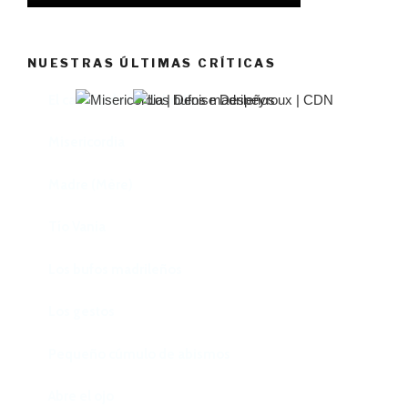
NUESTRAS ÚLTIMAS CRÍTICAS
El castillo de Lindabridis
Misericordia
Madre (Mère)
Tío Vania
Los bufos madrileños
Los gestos
Pequeño cúmulo de abismos
Abre el ojo