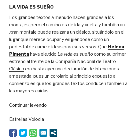
LA VIDA ES SUEÑO
Los grandes textos a menudo hacen grandes a los
montajes, pero el camino es de ida y vuelta y también un
gran montaje puede realzar a un clásico, situándolo en el
lugar que merece ocupar y erigiéndose como un
pedestal de carne e ideas para sus versos. Que
Helena
Pimenta
haya elegido
La vida es sueño
como su primer
estreno al frente de la
Compañía Nacional de Teatro
Clásico
era hasta ayer una declaración de intenciones
arriesgada, pues un corolario al principio expuesto al
comienzo es que los grandes textos conducen también a
las mayores caídas.
“El
Continuar leyendo
imperio
Estrellas Volodia
de
Portillo”