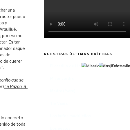
char una
n actor puede
os y
rquillué,
; por eso no
tar. Es tan
enador saque
NUESTRAS ÚLTIMAS CRÍTICAS
tas de
to de querer
El castillo de Lindabridis
a”.
Misericordia
bonito que se
ar
(
La Razón
, 8
-
Madre (Mère)
Tío Vania
–
Los bufos madrileños
 lo concreto.
enido de toda
Los gestos