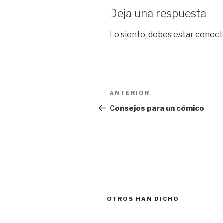
Deja una respuesta
Lo siento, debes estar
conect
Navegación
Entrada
ANTERIOR
de
anterior:
Consejos para un cómico
entradas
OTROS HAN DICHO