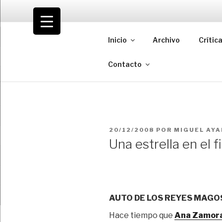
Saltar
al
VOLODIA
contenido
Inicio
Archivo
Crític
Teatro | Crítica | Cambio
Contacto
PUBLICADO
20/12/2008
POR
MIGUEL AYA
EL
Una estrella en el
AUTO DE LOS REYES MAGO
Hace tiempo que
Ana Zamor