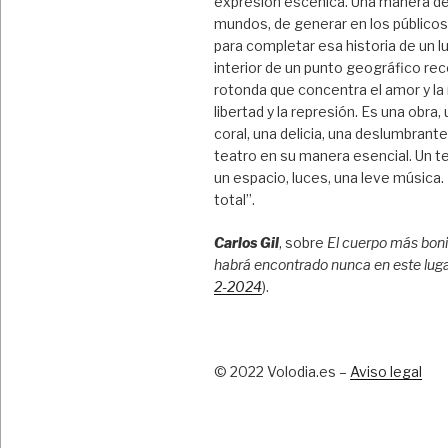
expresión escénica. Una manera de
mundos, de generar en los público
para completar esa historia de un l
interior de un punto geográfico rec
rotonda que concentra el amor y la
libertad y la represión. Es una obra,
coral, una delicia, una deslumbrant
teatro en su manera esencial. Un te
un espacio, luces, una leve música
total”.
Carlos Gil
, sobre
El cuerpo más boni
habrá encontrado nunca en este lug
2-2024
).
© 2022 Volodia.es –
Aviso legal