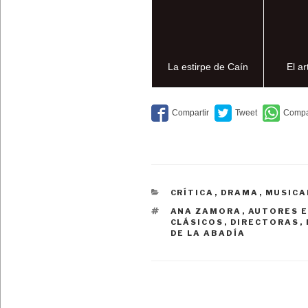
La estirpe de Caín
El ar
CATEGORÍAS
CRÍTICA
,
DRAMA
,
MUSICA
ETIQUETAS
ANA ZAMORA
,
AUTORES 
CLÁSICOS
,
DIRECTORAS
,
DE LA ABADÍA