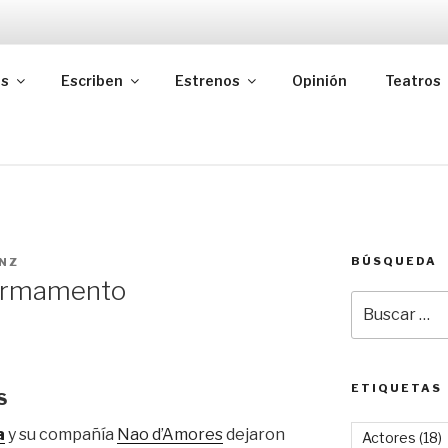
as
Escriben
Estrenos
Opinión
Teatros
BÚSQUEDA
NZ
 firmamento
Buscar
por:
ETIQUETAS
S
a
y su compañía
Nao d’Amores
dejaron
Actores
(18)