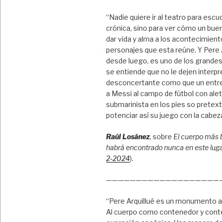
“Nadie quiere ir al teatro para escu
crónica, sino para ver cómo un bue
dar vida y alma a los acontecimient
personajes que esta reúne. Y Pere A
desde luego, es uno de los grandes
se entiende que no le dejen interpre
desconcertante como que un entr
a Messi al campo de fútbol con ale
submarinista en los pies so pretex
potenciar así su juego con la cabez
Raúl Losánez
, sobre
El cuerpo más 
habrá encontrado nunca en este lug
2-2024
).
———————————————————
“Pere Arquillué es un monumento a
Al cuerpo como contenedor y cont