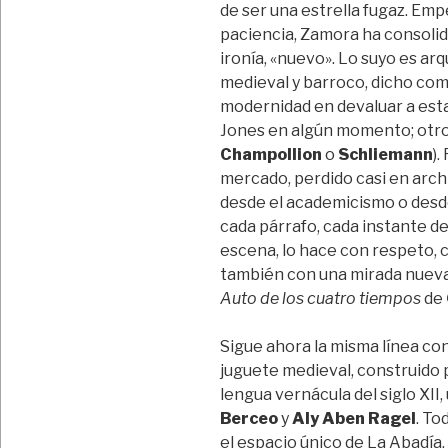
de ser una estrella fugaz. Em
paciencia, Zamora ha consolid
ironía, «nuevo». Lo suyo es ar
medieval y barroco, dicho com
modernidad en devaluar a esta
Jones en algún momento; otro
Champollion
o
Schliemann
).
mercado, perdido casi en arch
desde el academicismo o desde
cada párrafo, cada instante de 
escena, lo hace con respeto, 
también con una mirada nueva 
Auto de los cuatro tiempos
de
Sigue ahora la misma línea co
juguete medieval, construido 
lengua vernácula del siglo XII,
Berceo
y
Aly Aben Ragel
. To
el espacio único de La Abadía