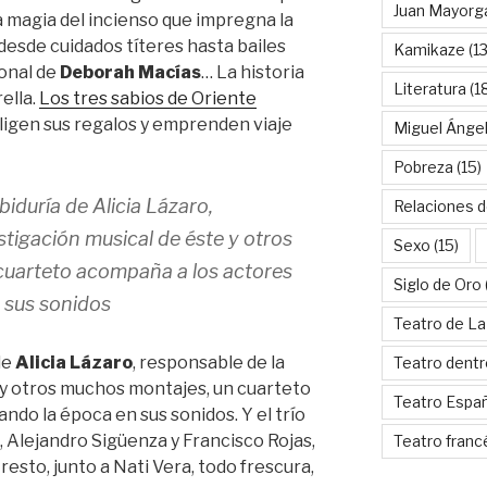
Juan Mayorg
la magia del incienso que impregna la
 desde cuidados títeres hasta bailes
Kamikaze
(13
ional de
Deborah Macías
… La historia
Literatura
(1
rella.
Los tres sabios de Oriente
eligen sus regalos y emprenden viaje
Miguel Ánge
Pobreza
(15)
duría de Alicia Lázaro,
Relaciones d
stigación musical de éste y otros
Sexo
(15)
cuarteto acompaña a los actores
Siglo de Oro
 sus sonidos
Teatro de La
de
Alicia Lázaro
, responsable de la
Teatro dentr
 y otros muchos montajes, un cuarteto
Teatro Espa
do la época en sus sonidos. Y el trío
, Alejandro Sigüenza y Francisco Rojas,
Teatro franc
resto, junto a Nati Vera, todo frescura,