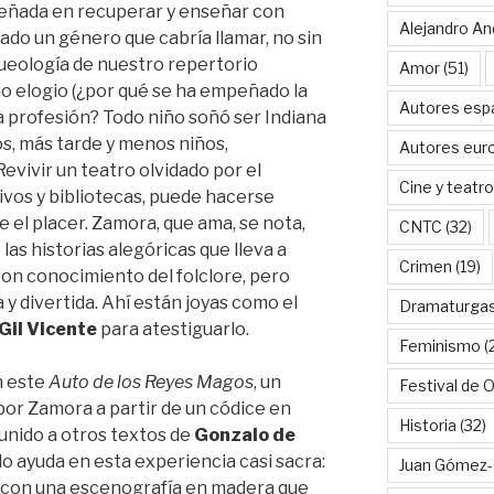
peñada en recuperar y enseñar con
Alejandro An
ado un género que cabría llamar, no sin
queología de nuestro repertorio
Amor
(51)
o elogio (¿por qué se ha empeñado la
Autores esp
 profesión? Todo niño soñó ser Indiana
s, más tarde y menos niños,
Autores eur
 Revivir un teatro olvidado por el
Cine y teatro
ivos y bibliotecas, puede hacerse
 el placer.
Zamora, que ama, se nota,
CNTC
(32)
las historias alegóricas que lleva a
Crimen
(19)
con conocimiento del folclore, pero
y divertida. Ahí están joyas como el
Dramaturga
Gil Vicente
para atestiguarlo.
Feminismo
(
n este
Auto de los Reyes Magos
, un
Festival de 
por Zamora a partir de un códice en
Historia
(32)
 unido a otros textos de
Gonzalo de
do ayuda en esta experiencia casi sacra:
Juan Gómez-
, con una escenografía en madera que