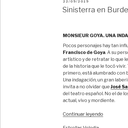
PUBLICADO
22/09/2019
EL
Sinisterra en Burd
MONSIEUR GOYA. UNA IND
Pocos personajes hay tan infl
Francisco de Goya
. A su per
artístico y de retratar lo que
de la historia que le tocó vivir
primero, está alumbrado con b
Una indagación
, un gran labe
invita a no olvidar que
José Sa
del teatro español. No el de los
actual, vivo y mordiente.
“Sinisterra
Continuar leyendo
en
Burdeos”
Estrellas Volodia