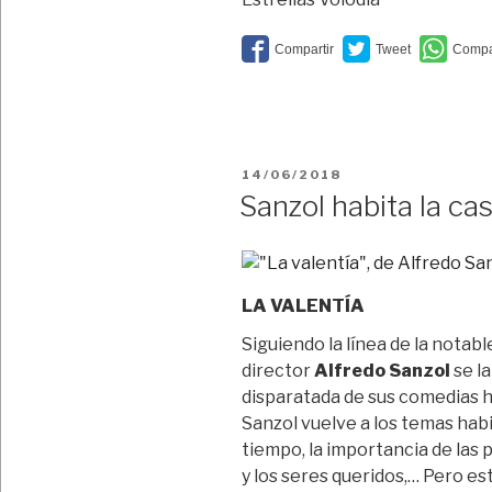
PUBLICADO
14/06/2018
EL
Sanzol habita la ca
LA VALENTÍA
Siguiendo la línea de la notab
director
Alfredo Sanzol
se l
disparatada de sus comedias h
Sanzol vuelve a los temas habit
tiempo, la importancia de las p
y los seres queridos,… Pero es