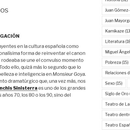
eos
Juan Gómez-
Juan Mayorg
Kamikaze
(13
AGACIÓN
Literatura
(1
uyentes en la cultura española como
Miguel Ánge
sonalísima forma de reinventar el canon
 le rodeaba se une el convulso momento
Pobreza
(15)
. Todo ello, quizá más lo segundo que lo
Relaciones d
elleza e inteligencia en
Monsieur Goya.
rinto dramatúrgico que, una vez más, nos
Sexo
(15)
nchis Sinisterra
es uno de los grandes
Siglo de Oro
 años 70, los 80 o los 90, sino del
Teatro de La
Teatro dentr
Teatro Espa