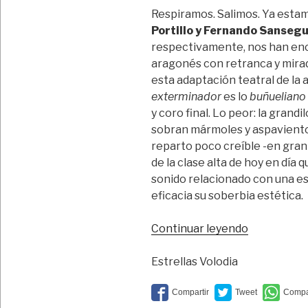
Respiramos. Salimos. Ya estam
Portillo y Fernando Sanseg
respectivamente, nos han ence
aragonés con retranca y mirad
esta adaptación teatral de la 
exterminador
es lo
buñueliano
y coro final. Lo peor: la grand
sobran mármoles y aspaviento
reparto poco creíble -en gran
de la clase alta de hoy en día
sonido relacionado con una es
eficacia su soberbia estética.
“El
Continuar leyendo
silencio
de
Estrellas Volodia
los
corderos”