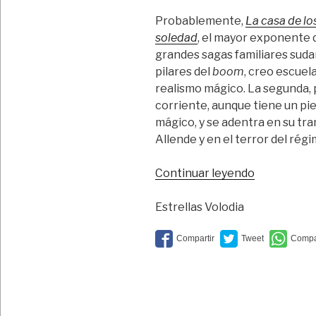
Probablemente,
La casa de los
soledad
, el mayor exponente d
grandes sagas familiares suda
pilares del
boom
, creo escuel
realismo mágico. La segunda, 
corriente, aunque tiene un pie
mágico, y se adentra en su tra
Allende y en el terror del régi
“Cien
Continuar leyendo
años
de
Estrellas Volodia
iniquidad”