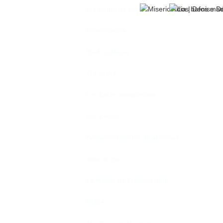
El castillo de Lindabridis
Misericordia
Madre (Mère)
Tío Vania
Los bufos madrileños
Los gestos
Pequeño cúmulo de abismos
Abre el ojo
La madre de Frankenstein
Rabia
The Book of Mormon