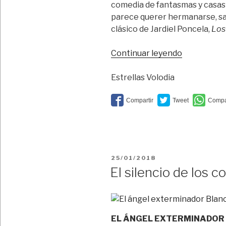
comedia de fantasmas y casa
parece querer hermanarse, sa
clásico de Jardiel Poncela,
Los
“Sanzol
Continuar leyendo
habita
la
Estrellas Volodia
casa
deshabitad
PUBLICADO
25/01/2018
EL
El silencio de los c
EL ÁNGEL EXTERMINADOR