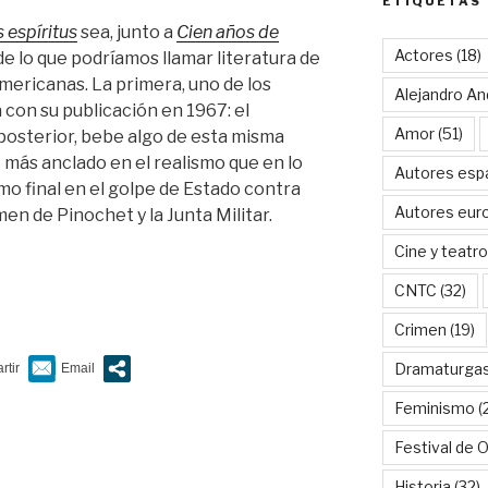
ETIQUETAS
 espíritus
sea, junto a
Cien años de
Actores
(18)
e lo que podríamos llamar literatura de
mericanas. La primera, uno de los
Alejandro An
a con su publicación en 1967: el
Amor
(51)
posterior, bebe algo de esta misma
 más anclado en el realismo que en lo
Autores esp
mo final en el golpe de Estado contra
Autores eur
men de Pinochet y la Junta Militar.
Cine y teatro
CNTC
(32)
Crimen
(19)
Dramaturga
Feminismo
(
Festival de 
Historia
(32)