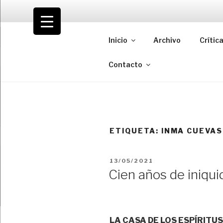
Saltar
al
VOLODIA
contenido
Inicio
Archivo
Crític
Teatro | Crítica | Cambio
Contacto
ETIQUETA:
INMA CUEVAS
PUBLICADO
13/05/2021
EL
Cien años de iniqui
LA CASA DE LOS ESPÍRITUS