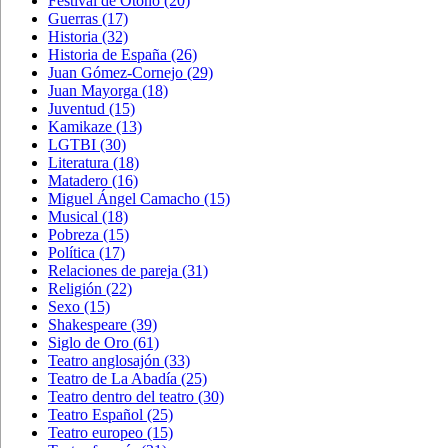
Festival de Otoño
(20)
Guerras
(17)
Historia
(32)
Historia de España
(26)
Juan Gómez-Cornejo
(29)
Juan Mayorga
(18)
Juventud
(15)
Kamikaze
(13)
LGTBI
(30)
Literatura
(18)
Matadero
(16)
Miguel Ángel Camacho
(15)
Musical
(18)
Pobreza
(15)
Política
(17)
Relaciones de pareja
(31)
Religión
(22)
Sexo
(15)
Shakespeare
(39)
Siglo de Oro
(61)
Teatro anglosajón
(33)
Teatro de La Abadía
(25)
Teatro dentro del teatro
(30)
Teatro Español
(25)
Teatro europeo
(15)