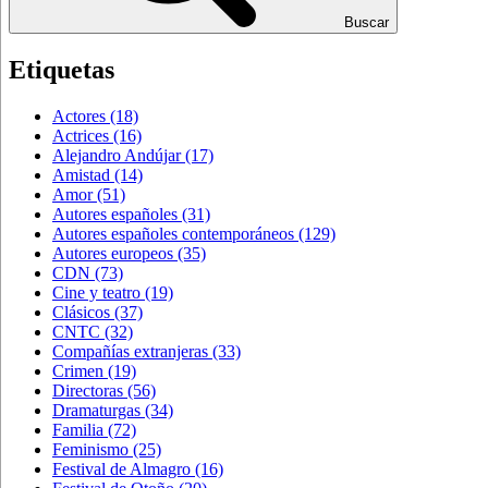
Buscar
Etiquetas
Actores
(18)
Actrices
(16)
Alejandro Andújar
(17)
Amistad
(14)
Amor
(51)
Autores españoles
(31)
Autores españoles contemporáneos
(129)
Autores europeos
(35)
CDN
(73)
Cine y teatro
(19)
Clásicos
(37)
CNTC
(32)
Compañías extranjeras
(33)
Crimen
(19)
Directoras
(56)
Dramaturgas
(34)
Familia
(72)
Feminismo
(25)
Festival de Almagro
(16)