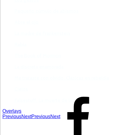
Pequeño cúmulo de abismos
Abre el ojo
La madre de Frankenstein
Rabia
The Book of Mormon
La discreta enamorada
Me trataste con olvido. Clásicas en rebeldía
Cielos
Falsestuff. La muerte de las musas
Overlays
Previous
Next
Previous
Next