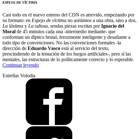
ESPEJO DE VÍCTIMA
Casi todo en el nuevo estreno del CDN es atrevido, empezando por
su formato: en
Espejo de víctima
no asistimos a una obra, sino a dos,
La lástima
y
La odiosa
, sendas piezas escritas por
Ignacio del
Moral
de 45 minutos cada una -intermedio mediante- que
conforman un díptico brutal, ferozmente inteligente y desafiante a
todo tipo de convenciones. No las convenciones formales -la
dirección de
Eduardo Vasco
está al servicio del texto,
prescindiendo de la tentación de los fuegos artificiales-, pero sí las
mentales, las estructuras de lo políticamente correcto y lo esperable.
“Un
Continuar leyendo
pulso
Estrellas Volodia
a
la
libertad”