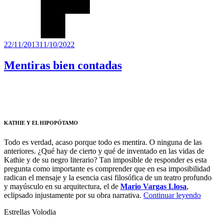
Publicado
22/11/2013
11/10/2022
el
Mentiras bien contadas
KATHIE Y EL HIPOPÓTAMO
Todo es verdad, acaso porque todo es mentira. O ninguna de las
anteriores. ¿Qué hay de cierto y qué de inventado en las vidas de
Kathie y de su negro literario? Tan imposible de responder es esta
pregunta como importante es comprender que en esa imposibilidad
radican el mensaje y la esencia casi filosófica de un teatro profundo
y mayúsculo en su arquitectura, el de
Mario Vargas Llosa
,
“Ment
eclipsado injustamente por su obra narrativa.
Continuar leyendo
bien
Estrellas Volodia
conta