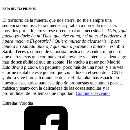
ESTA DIVINA PRISIÓN
El territorio de la muerte, que nos aterra, no fue siempre una
sentencia ominosa. Para quienes aspiraban a una vida más alta,
movidos por la fe, cruzar ese río era casi una necesidad.
“Vida, ¿qué
puedo yo darle / a mi Dios, que vive en mí, / si no es el perderte a ti
/ para mejor a Él gozarle? / Quiero muriendo alcanzarle, / pues
tanto a mi Amado quiero, / que muero porque no muero”
, escribió
Santa Teresa
, culmen de la poesía mística en español, un género
que dejó versos que conmueven al creyente y al ateo si se tiene algo
más de sensibilidad que un zapato. Ha vuelto a pasar por Madrid
Esta divina prisión
, un pequeño -poco más de una hora- y a la vez
enorme recital de este género que vio la luz en el seno de la CNTC
y ahora vive libre allí donde le dejan. Haría falta más espacio en
nuestros escenarios para este tipo de propuestas que aúnan poesía,
música y teatro con la delicadeza de las cosas sencillas y la
“Donde
profundidad de los temas que importan.
Continuar leyendo
no
Estrellas Volodia
debe
habitar
el
olvido”