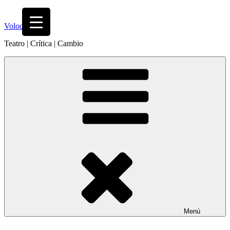
Saltar
al
Volodia
contenido
Teatro | Crítica | Cambio
Menú