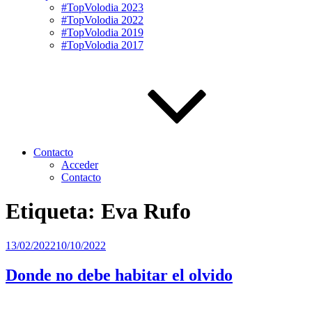
#TopVolodia 2023
#TopVolodia 2022
#TopVolodia 2019
#TopVolodia 2017
Contacto
Acceder
Contacto
Etiqueta:
Eva Rufo
Publicado
13/02/2022
10/10/2022
el
Donde no debe habitar el olvido