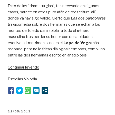
Esto de las “dramaturgias”, tan necesario en algunos
casos, parece en otros puro afán de reescritura allí
donde ya hay algo válido. Cierto que
Las dos bandoleras
,
tragicomedia sobre dos hermanas que se echan a los
montes de Toledo para apiolar a todo el género
masculino tras perder su honor con dos soldados
esquivos al matrimonio, no es el
Lope de Vega
más
redondo, pero no le faltan diálogos hermosos, como uno
entre las dos hermanas escrito en anadiplosis.
“Burlando
Continuar leyendo
a
Estrellas Volodia
Lope”
PUBLICADO
22/05/2013