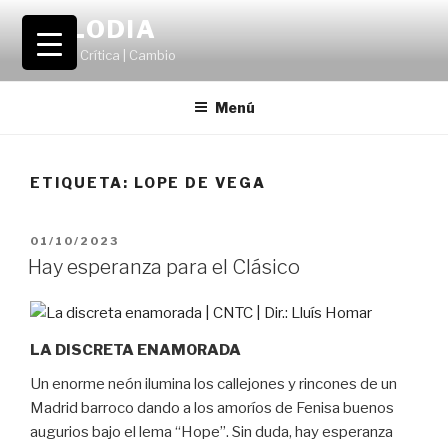
Saltar
VOLODIA
al
Teatro | Crítica | Cambio
contenido
Menú
ETIQUETA:
LOPE DE VEGA
PUBLICADO
01/10/2023
EL
Hay esperanza para el Clásico
LA DISCRETA ENAMORADA
Un enorme neón ilumina los callejones y rincones de un
Madrid barroco dando a los amoríos de Fenisa buenos
augurios bajo el lema “Hope”. Sin duda, hay esperanza