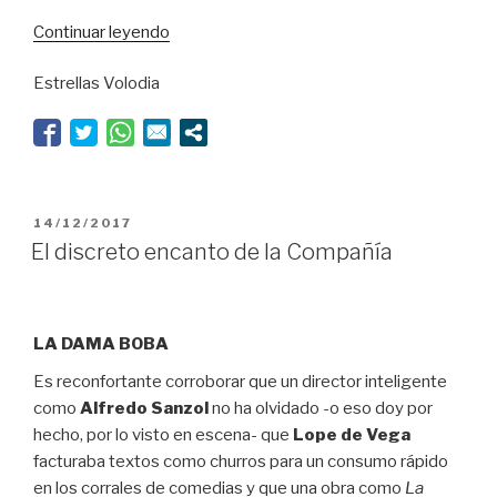
“Lope
Continuar leyendo
a
Estrellas Volodia
través
del
espejo”
PUBLICADO
14/12/2017
EL
El discreto encanto de la Compañía
LA DAMA BOBA
Es reconfortante corroborar que un director inteligente
como
Alfredo Sanzol
no ha olvidado -o eso doy por
hecho, por lo visto en escena- que
Lope de Vega
facturaba textos como churros para un consumo rápido
en los corrales de comedias y que una obra como
La