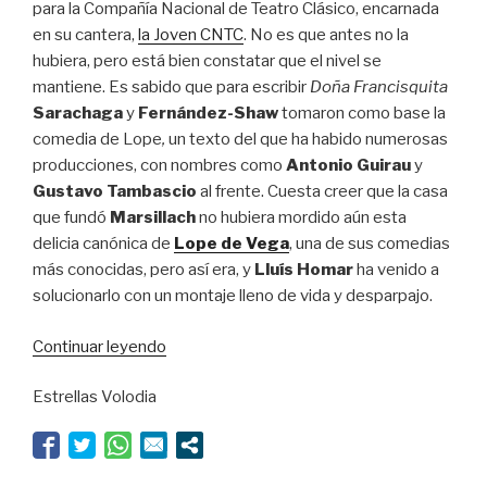
para la Compañía Nacional de Teatro Clásico, encarnada
en su cantera,
la Joven CNTC
. No es que antes no la
hubiera, pero está bien constatar que el nivel se
mantiene. Es sabido que para escribir
Doña Francisquita
Sarachaga
y
Fernández-Shaw
tomaron como base la
comedia de Lope
,
un texto del que ha habido numerosas
producciones, con nombres como
Antonio Guirau
y
Gustavo Tambascio
al frente. Cuesta creer que la casa
que fundó
Marsillach
no hubiera mordido aún esta
delicia canónica de
Lope de Vega
, una de sus comedias
más conocidas, pero así era, y
Lluís Homar
ha venido a
solucionarlo con un montaje lleno de vida y desparpajo.
“Hay
Continuar leyendo
esperanza
Estrellas Volodia
para
el
Clásico”