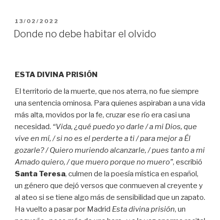
PUBLICADO
13/02/2022
EL
Donde no debe habitar el olvido
ESTA DIVINA PRISIÓN
El territorio de la muerte, que nos aterra, no fue siempre
una sentencia ominosa. Para quienes aspiraban a una vida
más alta, movidos por la fe, cruzar ese río era casi una
necesidad.
“Vida, ¿qué puedo yo darle / a mi Dios, que
vive en mí, / si no es el perderte a ti / para mejor a Él
gozarle? / Quiero muriendo alcanzarle, / pues tanto a mi
Amado quiero, / que muero porque no muero”
, escribió
Santa Teresa
, culmen de la poesía mística en español,
un género que dejó versos que conmueven al creyente y
al ateo si se tiene algo más de sensibilidad que un zapato.
Ha vuelto a pasar por Madrid
Esta divina prisión
, un