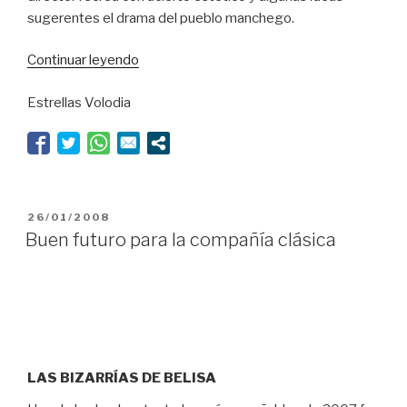
sugerentes el drama del pueblo manchego.
“Viaje
Continuar leyendo
por
Estrellas Volodia
tierras
españolas”
PUBLICADO
26/01/2008
EL
Buen futuro para la compañía clásica
LAS BIZARRÍAS DE BELISA