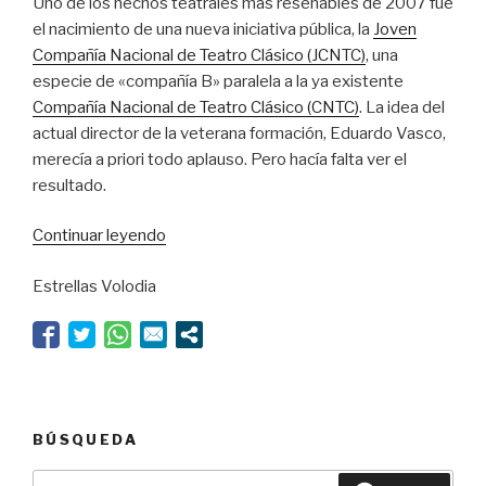
Uno de los hechos teatrales más reseñables de 2007 fue
el nacimiento de una nueva iniciativa pública, la
Joven
Compañía Nacional de Teatro Clásico (JCNTC)
, una
especie de «compañía B» paralela a la ya existente
Compañía Nacional de Teatro Clásico (CNTC)
. La idea del
actual director de la veterana formación, Eduardo Vasco,
merecía a priori todo aplauso. Pero hacía falta ver el
resultado.
“Buen
Continuar leyendo
futuro
Estrellas Volodia
para
la
compañía
clásica”
BÚSQUEDA
Buscar