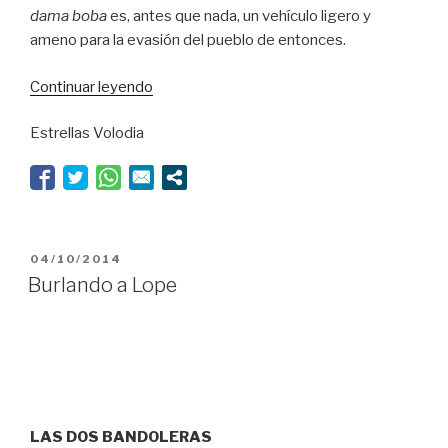
dama boba
es, antes que nada, un vehículo ligero y
ameno para la evasión del pueblo de entonces.
“El
Continuar leyendo
discreto
Estrellas Volodia
encanto
de
la
Compañía”
PUBLICADO
04/10/2014
EL
Burlando a Lope
LAS DOS BANDOLERAS