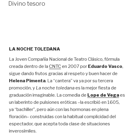
EL
Divino tesoro
LA NOCHE TOLEDANA
La Joven Compañía Nacional de Teatro Clásico, fórmula
creada dentro de la
CNTC
en 2007 por
Eduardo Vasco
,
sigue dando frutos gracias al respeto y buen hacer de
Helena Pimenta
. La “cantera” va ya por su tercera
promoción, y
La noche toledana
es la mejor fiesta de
graduación imaginable. La comedia de
Lope de Vega
es
un laberinto de pulsiones eróticas –la escribió en 1605,
ya “bachiller”, pero aún con las hormonas en plena
floración– construidas con la habitual complicidad del
espectador, que acepta toda clase de situaciones
inverosímiles.