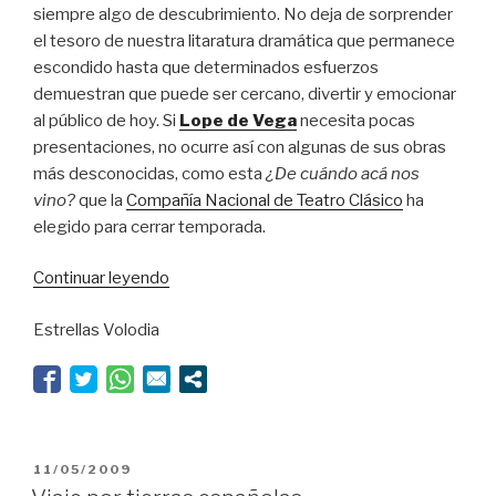
siempre algo de descubrimiento. No deja de sorprender
el tesoro de nuestra litaratura dramática que permanece
escondido hasta que determinados esfuerzos
demuestran que puede ser cercano, divertir y emocionar
al público de hoy. Si
Lope de Vega
necesita pocas
presentaciones, no ocurre así con algunas de sus obras
más desconocidas, como esta
¿De cuándo acá nos
vino?
que la
Compañía Nacional de Teatro Clásico
ha
elegido para cerrar temporada.
“Otra
Continuar leyendo
joya
Estrellas Volodia
oculta
de
Lope”
PUBLICADO
11/05/2009
EL