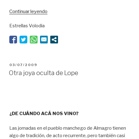
“Divino
Continuar leyendo
tesoro”
Estrellas Volodia
PUBLICADO
03/07/2009
EL
Otra joya oculta de Lope
¿DE CUÁNDO ACÁ NOS VINO?
Las jornadas en el pueblo manchego de Almagro tienen
algo de tradición, de acto recurrente, pero también casi