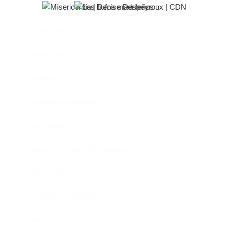
El castillo de Lindabridis
Misericordia
Madre (Mère)
Tío Vania
Los bufos madrileños
Los gestos
Pequeño cúmulo de abismos
Abre el ojo
La madre de Frankenstein
Rabia