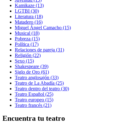
Kamikaze
(13)
LGTBI
(30)
Literatura
(18)
Matadero
(16)
Miguel Ángel Camacho
(15)
Musical
(18)
Pobreza
(15)
Política
(17)
Relaciones de pareja
(31)
Religión
(22)
Sexo
(15)
Shakespeare
(39)
Siglo de Oro
(61)
Teatro anglosajón
(33)
Teatro de La Abadía
(25)
Teatro dentro del teatro
(30)
Teatro Español
(25)
Teatro europeo
(15)
Teatro francés
(21)
Encuentra tu teatro