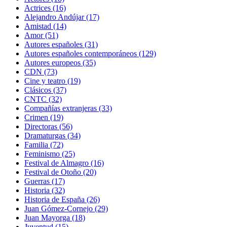
Actrices
(16)
Alejandro Andújar
(17)
Amistad
(14)
Amor
(51)
Autores españoles
(31)
Autores españoles contemporáneos
(129)
Autores europeos
(35)
CDN
(73)
Cine y teatro
(19)
Clásicos
(37)
CNTC
(32)
Compañías extranjeras
(33)
Crimen
(19)
Directoras
(56)
Dramaturgas
(34)
Familia
(72)
Feminismo
(25)
Festival de Almagro
(16)
Festival de Otoño
(20)
Guerras
(17)
Historia
(32)
Historia de España
(26)
Juan Gómez-Cornejo
(29)
Juan Mayorga
(18)
Juventud
(15)