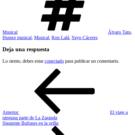
Musical
Álvaro Tato
,
Humor musical
,
Musical
,
Ron Lalá
,
Yayo Cáceres
Deja una respuesta
Lo siento, debes estar
conectado
para publicar un comentario.
Navegación
Entrada
anterior:
de
entradas
Anterior
El viaje a
ninguna parte de La Zaranda
Siguiente
Siguiente
Bufones en la orilla
entrada