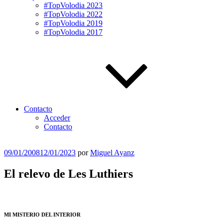
#TopVolodia 2023
#TopVolodia 2022
#TopVolodia 2019
#TopVolodia 2017
Contacto
Acceder
Contacto
Publicado
09/01/2008
12/01/2023
por
Miguel Ayanz
el
El relevo de Les Luthiers
MI MISTERIO DEL INTERIOR