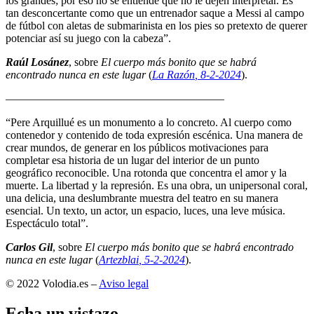
los grandes; por eso no se entiende que no le dejen interpretar. Es
tan desconcertante como que un entrenador saque a Messi al campo
de fútbol con aletas de submarinista en los pies so pretexto de querer
potenciar así su juego con la cabeza”.
Raúl Losánez
, sobre
El cuerpo más bonito que se habrá
encontrado nunca en este lugar
(
La Razón
, 8
-2-2024
).
———————————————————–
“Pere Arquillué es un monumento a lo concreto. Al cuerpo como
contenedor y contenido de toda expresión escénica. Una manera de
crear mundos, de generar en los públicos motivaciones para
completar esa historia de un lugar del interior de un punto
geográfico reconocible. Una rotonda que concentra el amor y la
muerte. La libertad y la represión. Es una obra, un unipersonal coral,
una delicia, una deslumbrante muestra del teatro en su manera
esencial. Un texto, un actor, un espacio, luces, una leve música.
Espectáculo total”.
Carlos Gil
, sobre
El cuerpo más bonito que se habrá encontrado
nunca en este lugar
(
Artezblai
, 5
-2-2024
).
© 2022 Volodia.es –
Aviso legal
Echa un vistazo