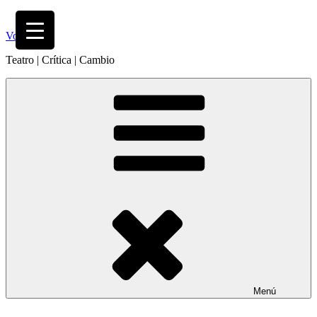
Saltar
al
Volodia
contenido
Teatro | Crítica | Cambio
Menú