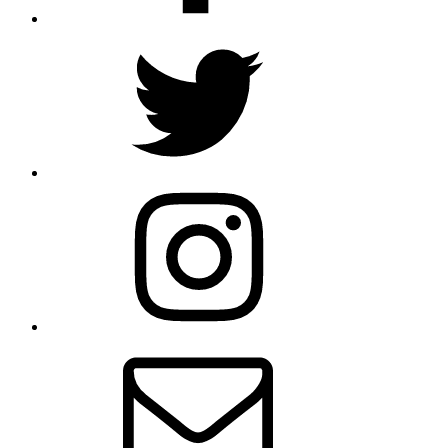
Twitter
Cielos
Falsestuff. La muerte de las musas
Overlays
Instagram
Correo
electrónico