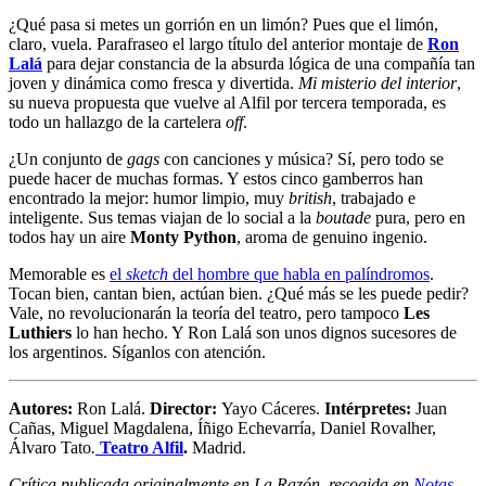
¿Qué pasa si metes un gorrión en un limón? Pues que el limón,
claro, vuela. Parafraseo el largo título del anterior montaje de
Ron
Lalá
para dejar constancia de la absurda lógica de una compañía tan
joven y dinámica como fresca y divertida.
Mi misterio del interior
,
su nueva propuesta que vuelve al Alfil por tercera temporada, es
todo un hallazgo de la cartelera
off
.
¿Un conjunto de
gags
con canciones y música? Sí, pero todo se
puede hacer de muchas formas. Y estos cinco gamberros han
encontrado la mejor: humor limpio, muy
british
, trabajado e
inteligente. Sus temas viajan de lo social a la
boutade
pura, pero en
todos hay un aire
Monty Python
, aroma de genuino ingenio.
Memorable es
el
sketch
del hombre que habla en palíndromos
.
Tocan bien, cantan bien, actúan bien. ¿Qué más se les puede pedir?
Vale, no revolucionarán la teoría del teatro, pero tampoco
Les
Luthiers
lo han hecho. Y Ron Lalá son unos dignos sucesores de
los argentinos. Síganlos con atención.
Autores
:
Ron Lalá.
Director:
Yayo Cáceres.
Intérpretes:
Juan
Cañas, Miguel Magdalena, Íñigo Echevarría, Daniel Rovalher,
Álvaro Tato
.
Teatro Alfil
.
Madrid.
Crítica publicada originalmente en La Razón, recogida en
Notas