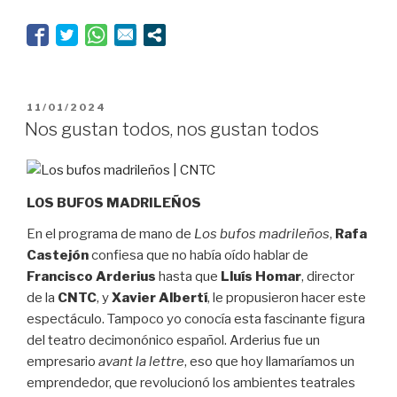
o
Chéjov
según
Guindalera”
PUBLICADO
11/01/2024
EL
Nos gustan todos, nos gustan todos
LOS BUFOS MADRILEÑOS
En el programa de mano de
Los bufos madrileños
,
Rafa
Castejón
confiesa que no había oído hablar de
Francisco Arderius
hasta que
Lluís Homar
, director
de la
CNTC
, y
Xavier Albertí
, le propusieron hacer este
espectáculo. Tampoco yo conocía esta fascinante figura
del teatro decimonónico español. Arderius fue un
empresario
avant la lettre
, eso que hoy llamaríamos un
emprendedor, que revolucionó los ambientes teatrales