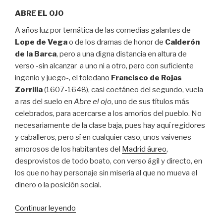
ABRE EL OJO
A años luz por temática de las comedias galantes de
Lope de Vega
o de los dramas de honor de
Calderón
de la Barca
, pero a una digna distancia en altura de
verso -sin alcanzar a uno ni a otro, pero con suficiente
ingenio y juego-, el toledano
Francisco de Rojas
Zorrilla
(1607-1648), casi coetáneo del segundo, vuela
a ras del suelo en
Abre el ojo
, uno de sus títulos más
celebrados, para acercarse a los amoríos del pueblo. No
necesariamente de la clase baja, pues hay aquí regidores
y caballeros, pero sí en cualquier caso, unos vaivenes
amorosos de los habitantes del
Madrid áureo
,
desprovistos de todo boato, con verso ágil y directo, en
los que no hay personaje sin miseria al que no mueva el
dinero o la posición social.
“Poderoso
Continuar leyendo
caballero