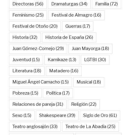
Directoras
(56)
Dramaturgas
(34)
Familia
(72)
Feminismo
(25)
Festival de Almagro
(16)
Festival de Otoño
(20)
Guerras
(17)
Historia
(32)
Historia de España
(26)
Juan Gómez-Cornejo
(29)
Juan Mayorga
(18)
Juventud
(15)
Kamikaze
(13)
LGTBI
(30)
Literatura
(18)
Matadero
(16)
Miguel Ángel Camacho
(15)
Musical
(18)
Pobreza
(15)
Política
(17)
Relaciones de pareja
(31)
Religión
(22)
Sexo
(15)
Shakespeare
(39)
Siglo de Oro
(61)
Teatro anglosajón
(33)
Teatro de La Abadía
(25)