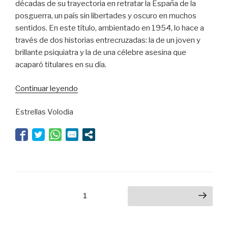
décadas de su trayectoria en retratar la España de la
posguerra, un país sin libertades y oscuro en muchos
sentidos. En este título, ambientado en 1954, lo hace a
través de dos historias entrecruzadas: la de un joven y
brillante psiquiatra y la de una célebre asesina que
acaparó titulares en su día.
“Dioses
Continuar leyendo
y
Estrellas Volodia
monstruos”
Navegación
Página
1
Siguiente página
de
entradas