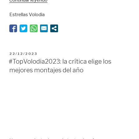
Continuar leyendo
teorema
Estrellas Volodia
fallido”
PUBLICADO
22/12/2023
EL
#TopVolodia2023: la crítica elige los
mejores montajes del año