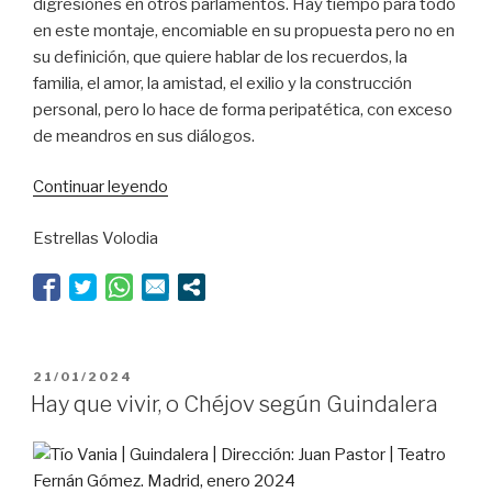
digresiones en otros parlamentos. Hay tiempo para todo
en este montaje, encomiable en su propuesta pero no en
su definición, que quiere hablar de los recuerdos, la
familia, el amor, la amistad, el exilio y la construcción
personal, pero lo hace de forma peripatética, con exceso
de meandros en sus diálogos.
“Amor
Continuar leyendo
y
Estrellas Volodia
memoria
con
vitamina
D”
PUBLICADO
21/01/2024
EL
Hay que vivir, o Chéjov según Guindalera