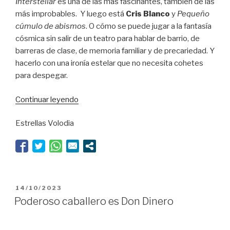
Interstellar
es una de las más fascinantes, también de las
más improbables. Y luego está
Cris Blanco
y
Pequeño
cúmulo de abismos
. O cómo se puede jugar a la fantasía
cósmica sin salir de un teatro para hablar de barrio, de
barreras de clase, de memoria familiar y de precariedad. Y
hacerlo con una ironía estelar que no necesita cohetes
para despegar.
“Cris
Continuar leyendo
Blanco
Estrellas Volodia
escapa
al
horizonte
de
sucesos”
PUBLICADO
14/10/2023
EL
Poderoso caballero es Don Dinero