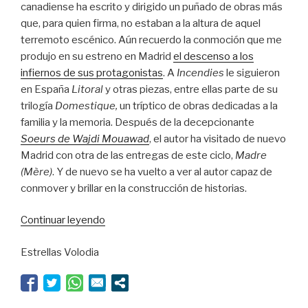
canadiense ha escrito y dirigido un puñado de obras más
que, para quien firma, no estaban a la altura de aquel
terremoto escénico. Aún recuerdo la conmoción que me
produjo en su estreno en Madrid
el descenso a los
infiernos de sus protagonistas
. A
Incendies
le siguieron
en España
Litoral
y otras piezas, entre ellas parte de su
trilogía
Domestique,
un tríptico de obras dedicadas a la
familia y la memoria. Después de la decepcionante
Soeurs de Wajdi Mouawad
, el autor ha visitado de nuevo
Madrid con otra de las entregas de este ciclo,
Madre
(Mère)
. Y de nuevo se ha vuelto a ver al autor capaz de
conmover y brillar en la construcción de historias.
“Mouawad
Continuar leyendo
vuelve
Estrellas Volodia
a
incendiar
la
memoria”