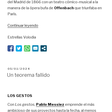
del Madrid de 1866 con un teatro cómico-musical a la
manera de la ópera bufa de
Offenbach
que triunfaba en
París.
“Nos
Continuar leyendo
gustan
Estrellas Volodia
todos,
nos
gustan
todos”
PUBLICADO
05/01/2024
EL
Un teorema fallido
LOS GESTOS
Con
Los gestos
,
Pablo Messiez
emprende el más
ambicioso de sus proyectos hasta la fecha, al menos