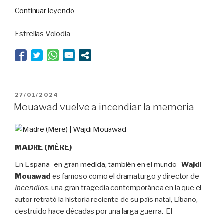
“La
Continuar leyendo
Nao,
Estrellas Volodia
de
nuevo
en
lo
más
alto”
PUBLICADO
27/01/2024
EL
Mouawad vuelve a incendiar la memoria
MADRE (MÈRE)
En España -en gran medida, también en el mundo-
Wajdi
Mouawad
es famoso como el dramaturgo y director de
Incendios
, una gran tragedia contemporánea en la que el
autor retrató la historia reciente de su país natal, Líbano,
destruido hace décadas por una larga guerra. El