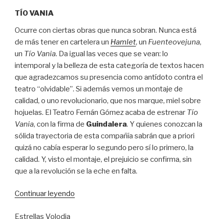
TÍO VANIA
Ocurre con ciertas obras que nunca sobran. Nunca está
de más tener en cartelera un
Hamlet
, un
Fuenteovejuna
,
un
Tío Vania
. Da igual las veces que se vean: lo
intemporal y la belleza de esta categoría de textos hacen
que agradezcamos su presencia como antídoto contra el
teatro “olvidable”. Si además vemos un montaje de
calidad, o uno revolucionario, que nos marque, miel sobre
hojuelas. El Teatro Fernán Gómez acaba de estrenar
Tío
Vania
, con la firma de
Guindalera
. Y quienes conozcan la
sólida trayectoria de esta compañía sabrán que a priori
quizá no cabía esperar lo segundo pero sí lo primero, la
calidad. Y, visto el montaje, el prejuicio se confirma, sin
que a la revolución se la eche en falta.
“Hay
Continuar leyendo
que
Estrellas Volodia
vivir,