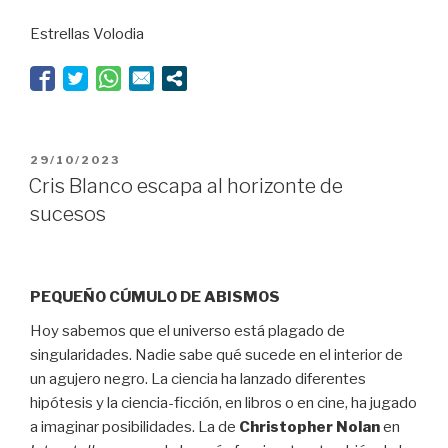
la
Estrellas Volodia
crítica
elige
los
mejores
montajes
del
PUBLICADO
29/10/2023
año”
EL
Cris Blanco escapa al horizonte de
sucesos
PEQUEÑO CÚMULO DE ABISMOS
Hoy sabemos que el universo está plagado de
singularidades. Nadie sabe qué sucede en el interior de
un agujero negro. La ciencia ha lanzado diferentes
hipótesis y la ciencia-ficción, en libros o en cine, ha jugado
a imaginar posibilidades. La de
Christopher Nolan
en