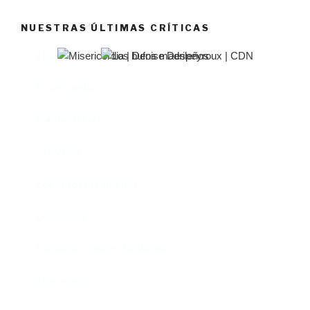
NUESTRAS ÚLTIMAS CRÍTICAS
El castillo de Lindabridis
Misericordia
Madre (Mère)
Tío Vania
Los bufos madrileños
Los gestos
Pequeño cúmulo de abismos
Abre el ojo