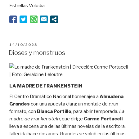
Estrellas Volodia
es
Don
Dinero”
PUBLICADO
14/10/2023
EL
Dioses y monstruos
LA MADRE DE FRANKENSTEIN
El
Centro Dramático Nacional
homenajea a
Almudena
Grandes
con una apuesta clara: un montaje de gran
formato, con
Blanca Portillo
, para abrir temporada.
La
madre de Frankenstein
, que dirige
Carme Portaceli
,
lleva a escena una de las últimas novelas de la escritora,
fallecida hace dos años. Grandes se volcó en las últimas